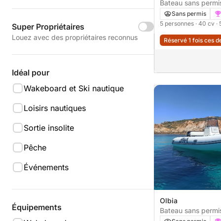
Bateau sans permis Sacs Mari
S530 40cv
Sans permis
5 personnes
· 40 cv
·
Super Propriétaires
Louez avec des propriétaires reconnus
Réservé 1 fois ces d
Idéal pour
Wakeboard et Ski nautique
Loisirs nautiques
Sortie insolite
Pêche
Événements
Olbia
Équipements