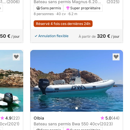
(2006)
Bateau sans permis Magnus 6.20
(2025)
40cv
e
Sans permis
Super propriétaire
8 personnes
· 40 cv
· 6.2 m
Réservé 4 fois ces dernières 24h
50 €
320 €
Annulation flexible
/ jour
À partir de
/ jour
4.9
(22)
Olbia
5.0
(44)
s permis Kboat Kboat 40cv
(2021)
Bateau sans permis Bwa 550 40cv
(2023)