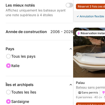
Les mieux notés
Réservé 3 fois ces 
Affichez uniquement les bateaux ayant
une note supérieure à 4 étoiles
Annulation flexible
Année de construction
2006 - 2026
Réservation insta
Pays
Tous les pays
Italie
Palau
Îles et archipels
Bateau sans permis Bsc 50 SPECI
Toutes les îles
40cv
Sans permis
6 personnes
· 40 cv
·
Sardaigne