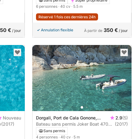
e
Sans permis
Super propriétaire
6 personnes
· 40 cv
· 5.5 m
Réservé 1 fois ces dernières 24h
50 €
350 €
Annulation flexible
/ jour
À partir de
/ jour
Nouveau
Dorgali, Port de Cala Gonone,
2.9
(5)
40cv
(2017)
Gonone
Bateau sans permis Joker Boat 470
(2017)
40cv
Sans permis
4 personnes
· 40 cv
· 5 m