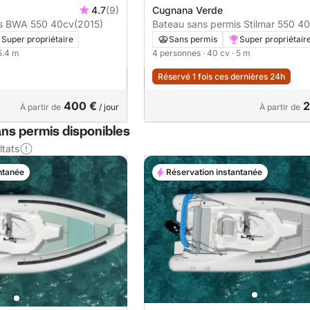
4.7
(9)
Cugnana Verde
Bateau sans permis BWA 550 40cv
(2015)
Bateau sans permis
Super propriétaire
Sans permis
Super propriétair
 5.4 m
4 personnes
· 40 cv
· 5 m
Réservé 1 fois ces dernières 24h
400 €
2
À partir de
/ jour
À partir de
ns permis disponibles
ltats
ntanée
Réservation instantanée