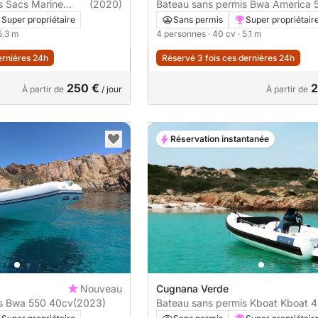
ne
(2020)
Bateau sans permis Bwa America 510
40cv
Super propriétaire
Sans permis
Super propriétair
 5.3 m
4 personnes
· 40 cv
· 5.1 m
ernières 24h
Réservé 3 fois ces dernières 24h
250 €
2
À partir de
/ jour
À partir de
Réservation instantanée
Nouveau
Cugnana Verde
Bateau sans permis Bwa 550 40cv
(2023)
Bateau san