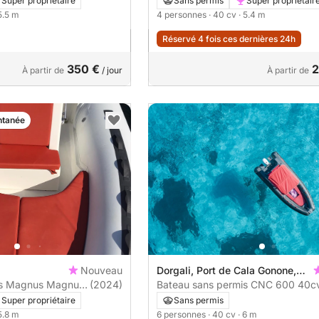
Super propriétaire
Sans permis
Super propriétair
 5.5 m
4 personnes
· 40 cv
· 5.4 m
Réservé 4 fois ces dernières 24h
350 €
2
À partir de
/ jour
À partir de
ntanée
Nouveau
Dorgali, Port de Cala Gonone,
us
(2024)
Gonone
Bateau sans permis CNC 600 
Super propriétaire
Sans permis
 5.8 m
6 personnes
· 40 cv
· 6 m