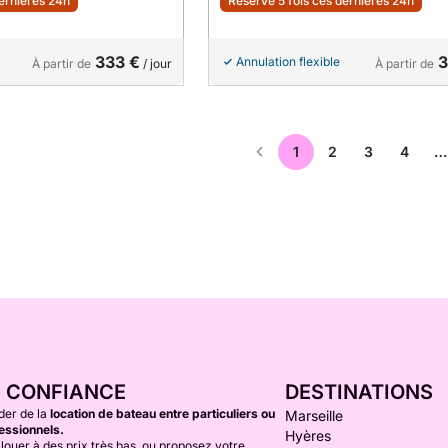
dernières 24h
Réservé 5 fois ces dernières 24h
333 €
3
Annulation flexible
À partir de
/ jour
À partir de
1
2
3
4
…
E CONFIANCE
DESTINATIONS
der de la
location de bateau entre particuliers ou
Marseille
essionnels.
Hyères
louer à des prix très bas, ou proposez votre