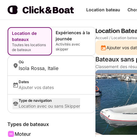
Location bateau
Chos
Location Bate
Expériences à la
Location de
Accueil
/
Location bate
journée
bateaux
Activités avec
Toutes les locations
Ajouter vos dat
skipper
de bateaux
Bateaux sans 
Où
Classement des résu
Isola Rossa, Italie
Dates
Ajouter vos dates
Type de navigation
Location avec ou sans Skipper
Types de bateaux
Moteur