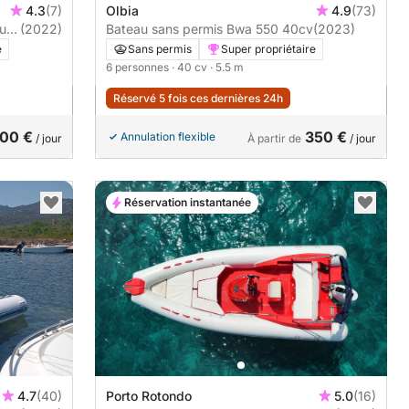
4.3
(7)
Olbia
4.9
(73)
(2022)
Bateau sans permis Bwa 550 40cv
(2023)
e
Sans permis
Super propriétaire
6 personnes
· 40 cv
· 5.5 m
Réservé 5 fois ces dernières 24h
00 €
350 €
Annulation flexible
/ jour
À partir de
/ jour
Réservation instantanée
4.7
(40)
Porto Rotondo
5.0
(16)