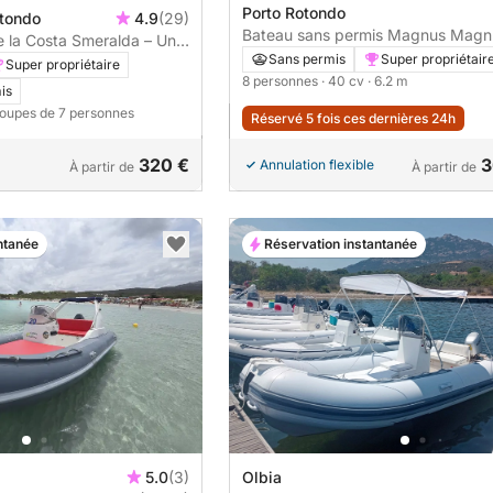
Porto Rotondo
otondo
4.9
(29)
Bateau sans permis Magnus Magnus
e la Costa Smeralda – Une
6.20 40cv
Sans permis
Super propriétair
aies fabuleuses
Super propriétaire
8 personnes
· 40 cv
· 6.2 m
is
roupes de 7 personnes
Réservé 5 fois ces dernières 24h
320 €
3
Annulation flexible
À partir de
À partir de
ntanée
Réservation instantanée
5.0
(3)
Olbia