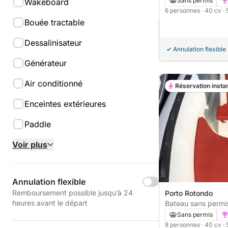
Sans permis
Wakeboard
6 personnes
· 40 cv
·
Bouée tractable
Dessalinisateur
Annulation flexible
Générateur
Air conditionné
Réservation insta
Enceintes extérieures
Paddle
Voir plus
Annulation flexible
Remboursement possible jusqu’à 24
Porto Rotondo
heures avant le départ
Bateau sans permis Magnus Magn
5.80m 40cv
Sans permis
8 personnes
· 40 cv
·