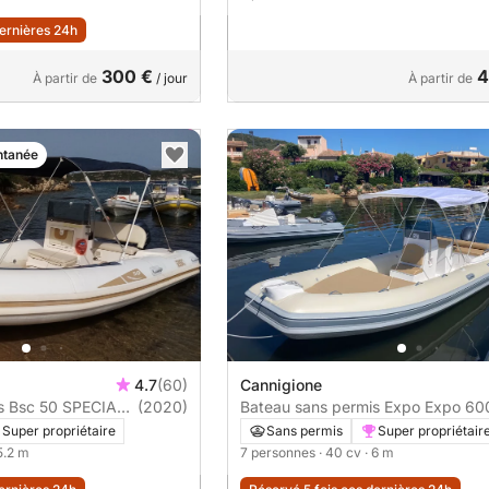
dernières 24h
300 €
4
À partir de
/ jour
À partir de
ntanée
4.7
(60)
Cannigione
AL
(2020)
Bateau sans permis Expo Expo 600
40cv
Super propriétaire
Sans permis
Super propriétair
 5.2 m
7 personnes
· 40 cv
· 6 m