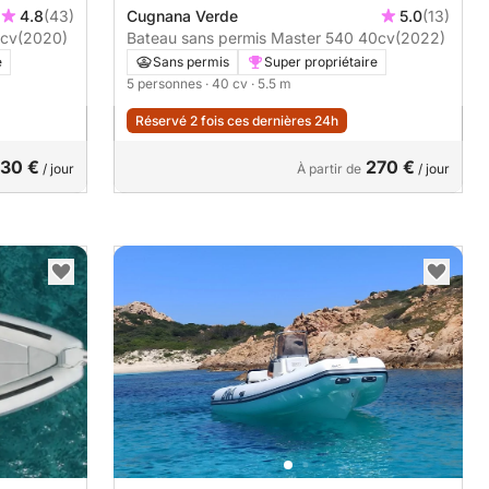
4.8
(43)
Cugnana Verde
5.0
(13)
 Stilmar 550 40cv
(2020)
Bateau sans permis Master 540 40cv
(2022)
e
Sans permis
Super propriétaire
5 personnes
· 40 cv
· 5.5 m
Réservé 2 fois ces dernières 24h
30 €
270 €
/ jour
À partir de
/ jour