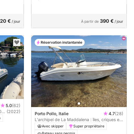
20 €
390 €
/ jour
À partir de
/ jour
Réservation instantanée
5.0
(62)
(2022)
Porto Pollo, Italie
4.7
(28)
e
L'archipel de La Maddalena : îles, criques et
mer cristalline en une journée entière.
Avec skipper
Super propriétaire
Bateau sans permis