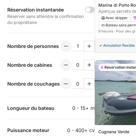
Marina di Porto R
Réservation instantanée
Aperçus secrets d
Réserver sans attendre la confirmation
journée dans des b
Avec skipper
du propriétaire
Bateau sans perm
9 heures
· Pour des g
Nombre de personnes
Annulation flexible
Nombre de cabines
Réservation insta
Nombre de couchages
Longueur du bateau
0 - 15+ m
Puissance moteur
0 - 400+ cv
Cugnana Verde