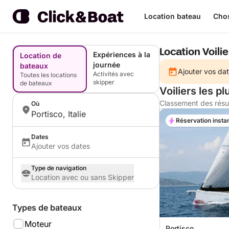
Location bateau
Chos
Location Voilie
Expériences à la
Location de
journée
bateaux
Ajouter vos dat
Activités avec
Toutes les locations
skipper
de bateaux
Voiliers les p
Classement des résu
Où
Portisco, Italie
Réservation insta
Dates
Ajouter vos dates
Type de navigation
Location avec ou sans Skipper
Types de bateaux
Moteur
Portisco