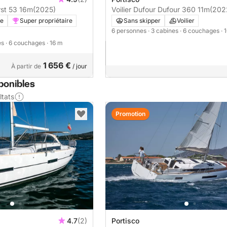
rst 53 16m
(2025)
Voilier Dufour Dufour 360 11m
(202
re
Super propriétaire
Sans skipper
Voilier
6 personnes
· 3 cabines
· 6 couchages
· 
es
· 6 couchages
· 16 m
1 656 €
À partir de
/ jour
sponibles
ltats
Promotion
4.7
(2)
Portisco