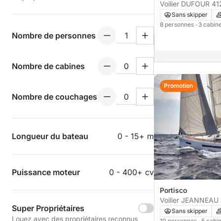
Voilier DUFOUR 41
Sans skipper
8 personnes
· 3 cabin
Nombre de personnes
Nombre de cabines
Promotion
Nombre de couchages
Longueur du bateau
0 - 15+ m
Puissance moteur
0 - 400+ cv
Portisco
Voilier JEANNEA
Super Propriétaires
490 15m
Sans skipper
Louez avec des propriétaires reconnus
10 personnes
· 5 cabi