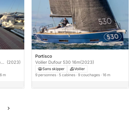
Portisco
e
(2023)
Voilier Dufour 530 16m
(2023)
Sans skipper
Voilier
16 m
9 personnes
· 5 cabines
· 9 couchages
· 16 m