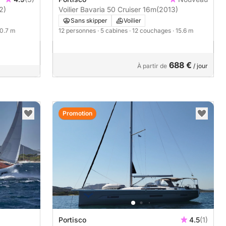
2)
Voilier Bavaria 50 Cruiser 16m
(2013)
Sans skipper
Voilier
10.7 m
12 personnes
· 5 cabines
· 12 couchages
· 15.6 m
688 €
À partir de
/ jour
Promotion
Portisco
4.5
(1)