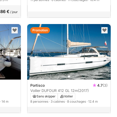
86 €
/ jour
Promotion
Portisco
4.7
(3)
Voilier DUFOUR 412 GL 12m
(2017)
Sans skipper
Voilier
· 14 m
8 personnes
· 3 cabines
· 8 couchages
· 12.4 m