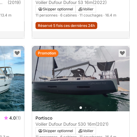
(2019)
Voilier Dufour Dufour 53 16m
(2022)
Skipper optionnel
Voilier
· 13.4 m
11 personnes
· 6 cabines
· 11 couchages
· 16.4 m
Réservé 5 fois ces dernières 24h
Promotion
4.0
(1)
Portisco
Voilier Dufour Dufour 530 16m
(2021)
Skipper optionnel
Voilier
10.3 m
11 personnes
· 6 cabines
· 11 couchages
· 16.4 m