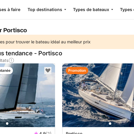
es à faire
Top destinations
Types de bateaux
Types 
r Portisco
es pour trouver le bateau idéal au meilleur prix
lus tendance - Portisco
ltats
ntanée
Promotion
4.9
(2)
Portisco