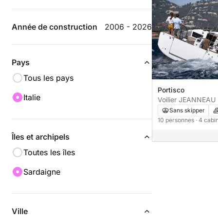
Année de construction
2006 - 2026
Pays
Tous les pays
Portisco
Italie
Voilier JEANNEA
440 13m
Sans skipper
10 personnes
· 4 cab
Îles et archipels
Toutes les îles
Sardaigne
Ville