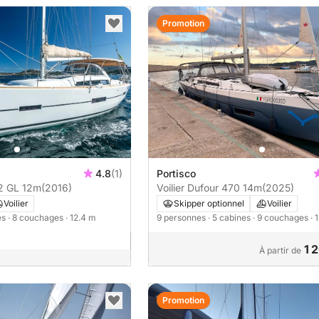
Promotion
4.8
(1)
Portisco
2 GL 12m
(2016)
Voilier Dufour 470 14m
(2025)
Voilier
Skipper optionnel
Voilier
es
· 8 couchages
· 12.4 m
9 personnes
· 5 cabines
· 9 couchages
· 
1 
À partir de
Promotion