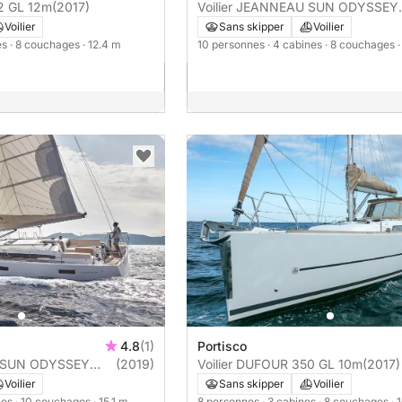
2 GL 12m
(2017)
Voilier JEANNEAU SUN ODYSSEY
440 13m
Voilier
Sans skipper
Voilier
es
· 8 couchages
· 12.4 m
10 personnes
· 4 cabines
· 8 couchages
4.8
(1)
Portisco
U SUN ODYSSEY
(2019)
Voilier DUFOUR 350 GL 10m
(2017)
Voilier
Sans skipper
Voilier
nes
· 10 couchages
· 15.1 m
8 personnes
· 3 cabines
· 8 couchages
· 