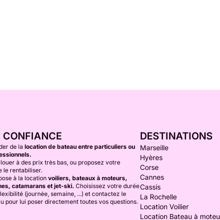
E CONFIANCE
DESTINATIONS
der de la
location de bateau entre particuliers ou
Marseille
essionnels.
Hyères
louer à des prix très bas, ou proposez votre
Corse
 le rentabiliser.
Cannes
ose à la location
voiliers, bateaux à moteurs,
es, catamarans et jet-ski.
Choisissez votre durée
Cassis
lexibilité (journée, semaine, ...) et contactez le
La Rochelle
au pour lui poser directement toutes vos questions.
Location Voilier
Location Bateau à moteu