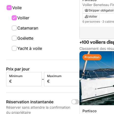
Voilier Beneteau Fi
Voile
Skipper obligatoi
Voilier
Voilier
6 personnes
· 3 cabin
Catamaran
Goélette
+100 voiliers di
Yacht à voile
Classement des résu
Promotion
Prix par jour
Minimum
Maximum
-
€
€
Réservation instantanée
Réserver sans attendre la confirmation
Portisco
du propriétaire