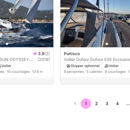
3.9
(2)
Portisco
U SUN ODYSSEY
(2019)
Voilier Dufour Dufour 530 Exclusiv
owner's version 16m
Voilier
Skipper optionnel
Voilier
ines
· 10 couchages
· 13.4 m
9 personnes
· 5 cabines
· 9 couchages
· 
1
2
3
4
…