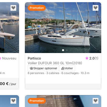
Promotion
Nouveau
Portisco
2.0
(1)
Voilier DUFOUR 360 GL 10m
(2018)
Skipper optionnel
Voilier
14 m
6 personnes
· 3 cabines
· 6 couchages
· 10.3 m
200 €
/ jour
Promotion