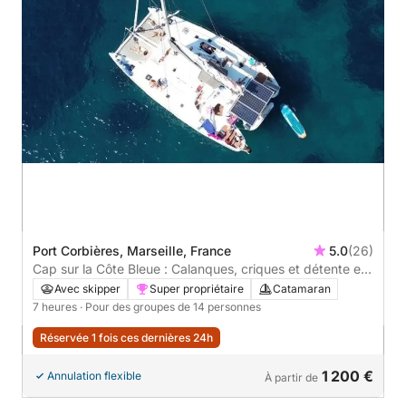
Port Corbières, Marseille, France
5.0
(26)
Cap sur la Côte Bleue : Calanques, criques et détente en
mer
Avec skipper
Super propriétaire
Catamaran
7 heures
· Pour des groupes de 14 personnes
Réservée 1 fois ces dernières 24h
1 200 €
Annulation flexible
À partir de