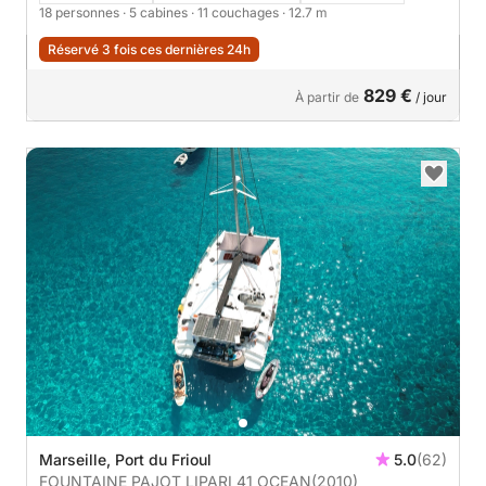
18 personnes
· 5 cabines
· 11 couchages
· 12.7 m
Réservé 3 fois ces dernières 24h
829 €
À partir de
/ jour
Marseille, Port du Frioul
5.0
(62)
FOUNTAINE PAJOT LIPARI 41 OCEAN
(2010)