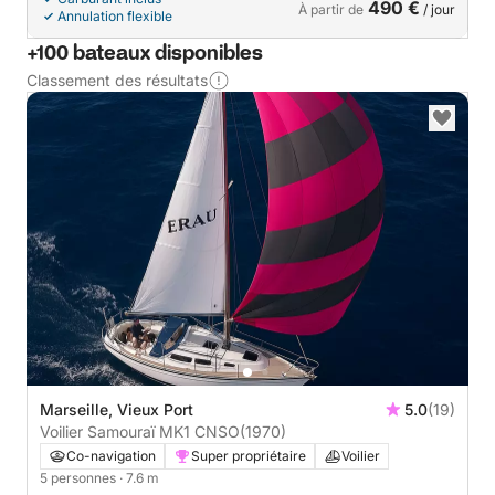
490 €
À partir de
/ jour
Annulation flexible
+100 bateaux disponibles
Classement des résultats
Marseille, Vieux Port
5.0
(19)
Voilier Samouraï MK1 CNSO
(1970)
Co-navigation
Super propriétaire
Voilier
5 personnes
· 7.6 m