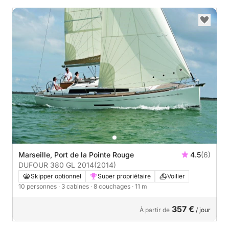
Marseille, Port de la Pointe Rouge
4.5
(6)
DUFOUR 380 GL 2014
(2014)
Skipper optionnel
Super propriétaire
Voilier
10 personnes
· 3 cabines
· 8 couchages
· 11 m
357 €
À partir de
/ jour