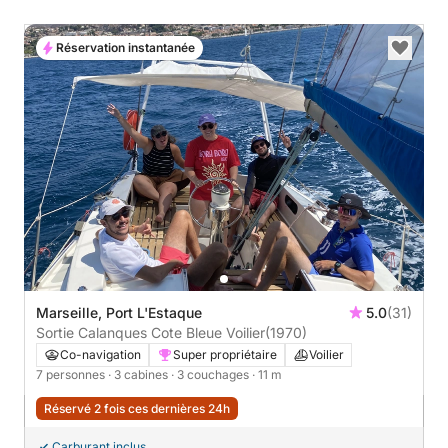
Réservation instantanée
Marseille, Port L'Estaque
5.0
(31)
Sortie Calanques Cote Bleue Voilier
(1970)
Co-navigation
Super propriétaire
Voilier
7 personnes
· 3 cabines
· 3 couchages
· 11 m
Réservé 2 fois ces dernières 24h
Carburant inclus