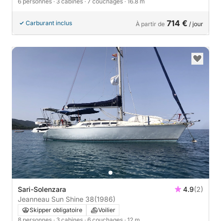
6 personnes
· 3 cabines
· 7 couchages
· 16.8 m
714 €
Carburant inclus
À partir de
/ jour
Sari-Solenzara
4.9
(2)
Jeanneau Sun Shine 38
(1986)
Skipper obligatoire
Voilier
8 personnes
· 3 cabines
· 6 couchages
· 12 m