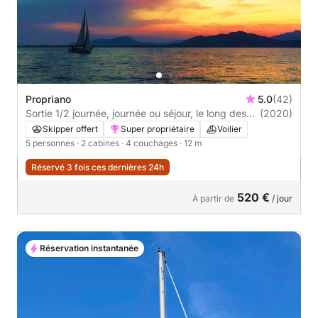
Propriano
5.0
(42)
Sortie 1/2 journée, journée ou séjour, le long des
(2020)
côtes Corse
Skipper offert
Super propriétaire
Voilier
5 personnes
· 2 cabines
· 4 couchages
· 12 m
Réservé 3 fois ces dernières 24h
520 €
À partir de
/ jour
Réservation instantanée