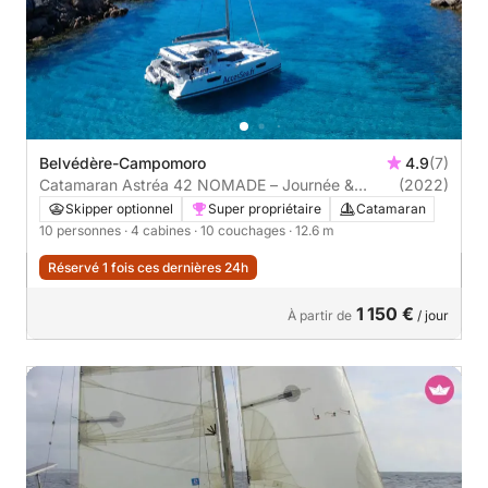
Belvédère-Campomoro
4.9
(7)
Catamaran Astréa 42 NOMADE – Journée &
(2022)
croisière luxe en Corse du Sud
Skipper optionnel
Super propriétaire
Catamaran
10 personnes
· 4 cabines
· 10 couchages
· 12.6 m
Réservé 1 fois ces dernières 24h
1 150 €
À partir de
/ jour