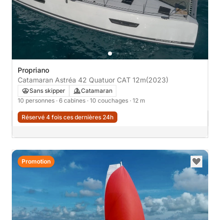
Propriano
Catamaran Astréa 42 Quatuor CAT 12m
(2023)
Sans skipper
Catamaran
10 personnes
· 6 cabines
· 10 couchages
· 12 m
Réservé 4 fois ces dernières 24h
Promotion