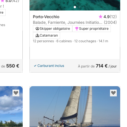
5.0
(42)
lier !
ire
Porto-Vecchio
4.9
(12)
Balade, Farniente, Journées Initiation
(2004)
nnes
et découverte Voile
Skipper obligatoire
Super propriétaire
Catamaran
12 personnes
· 6 cabines
· 12 couchages
· 14.1 m
550 €
714 €
Carburant inclus
r de
À partir de
/ jour