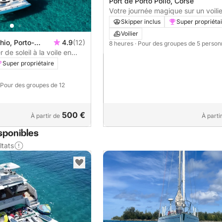
Port de Porto Pollo, Corse
Votre journée magique sur un voi
Skipper inclus
Super propriéta
Voilier
hio, Porto-
4.9
(12)
8 heures
· Pour des groupes de 5 perso
de soleil à la voile en
Super propriétaire
 Pour des groupes de 12
500 €
À partir de
À parti
sponibles
ltats