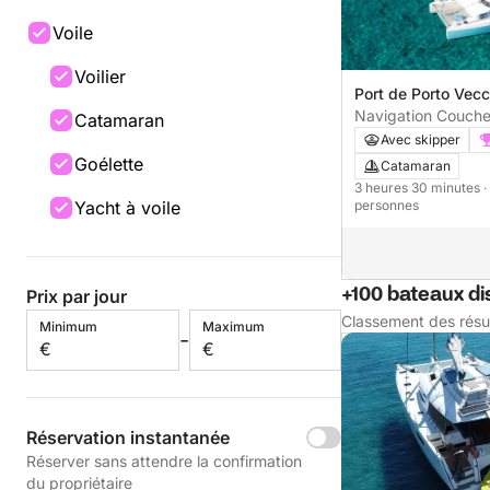
Voile
Voilier
Port de Porto Vecc
Vecchio, France
Navigation Coucher 
Catamaran
catamaran
Avec skipper
Goélette
Catamaran
3 heures 30 minutes
·
Yacht à voile
personnes
+100 bateaux di
Prix par jour
Classement des résu
Minimum
Maximum
-
€
€
Réservation instantanée
Réserver sans attendre la confirmation
du propriétaire