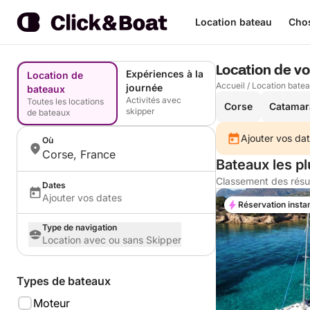
Location bateau
Chos
Location de voi
Expériences à la
Location de
Accueil
/
Location bate
journée
bateaux
Activités avec
Toutes les locations
Corse
Catamar
skipper
de bateaux
Ajouter vos dat
Où
Corse, France
Bateaux les p
Classement des résu
Dates
Ajouter vos dates
Réservation insta
Type de navigation
Location avec ou sans Skipper
Types de bateaux
Moteur