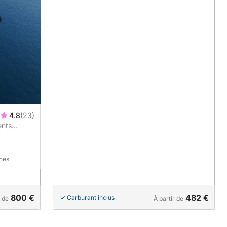
4.8
(23)
ents
nnes
800 €
482 €
Carburant inclus
r de
À partir de