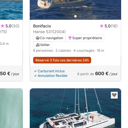
5.0
(30)
Bonifacio
5.0
(16)
975)
Hanse 531
(2004)
Co-navigation
Super propriétaire
13.4 m
Voilier
6 personnes
· 2 cabines
· 4 couchages
· 16 m
Réservé 3 fois ces dernières 24h
Carburant inclus
50 €
600 €
/ jour
À partir de
/ jour
Annulation flexible