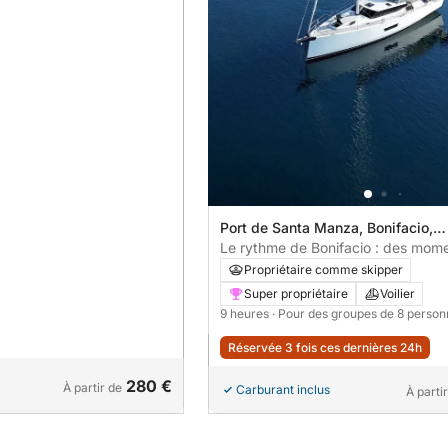
Port de Santa Manza, Bonifacio,
France
Le rythme de Bonifacio : des mom
inoubliables sur un voilier
Propriétaire comme skipper
Super propriétaire
Voilier
9 heures
· Pour des groupes de 8 perso
Réservée 3 fois ces dernières 24h
280 €
À partir de
Carburant inclus
À parti