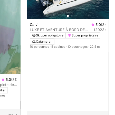
Calvi
5.0
(3)
LUXE ET AVENTURE À BORD DE
(2023)
MON CATAMARAN
Skipper obligatoire
Super propriétaire
Catamaran
10 personnes
· 5 cabines
· 10 couchages
· 22.4 m
5.0
(31)
mplète de
rent à
ilier
nnes