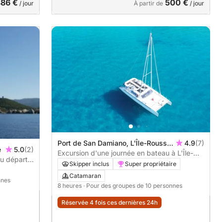
86 €
500 €
/ jour
À partir de
/ jour
Port de San Damiano, L'Île-Rousse,
4.9
(7)
e
5.0
(2)
France
Excursion d'une journée en bateau à L'Île-
au départ
Rousse et aux criques sauvages de Corse
Skipper inclus
Super propriétaire
Catamaran
nnes
8 heures
· Pour des groupes de 10 personnes
Réservée 4 fois ces dernières 24h