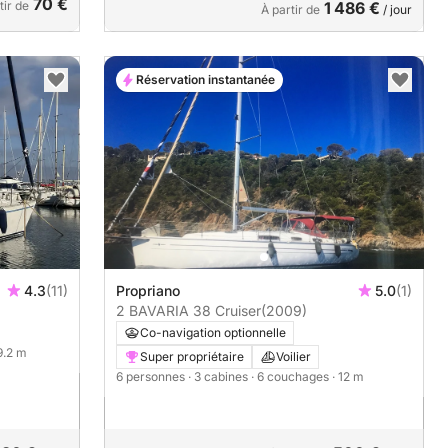
70 €
tir de
1 486 €
À partir de
/ jour
Réservation instantanée
4.3
(11)
Propriano
5.0
(1)
2 BAVARIA 38 Cruiser
(2009)
Co-navigation optionnelle
 9.2 m
Super propriétaire
Voilier
6 personnes
· 3 cabines
· 6 couchages
· 12 m