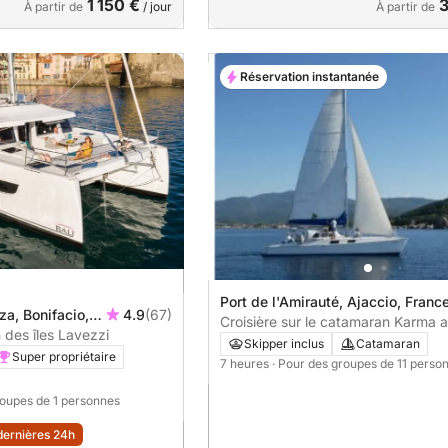
1 150 €
3
À partir de
/ jour
À partir de
Réservation instantanée
Port de l'Amirauté, Ajaccio, Franc
a, Bonifacio,
4.9
(67)
Croisière sur le catamaran Karma 
des îles Lavezzi
d’Ajaccio – petit comité
Skipper inclus
Catamaran
Super propriétaire
7 heures
· Pour des groupes de 11 perso
roupes de 1 personnes
dernières 24h