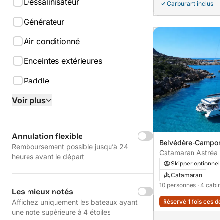
Dessalinisateur
Carburant inclus
Générateur
Air conditionné
Enceintes extérieures
Paddle
Voir plus
Annulation flexible
Belvédère-Campo
Remboursement possible jusqu’à 24
Catamaran Astré
heures avant le départ
Journée & croisièr
Skipper optionnel
Sud
Catamaran
10 personnes
· 4 cab
Les mieux notés
Affichez uniquement les bateaux ayant
Réservé 1 fois ces d
une note supérieure à 4 étoiles