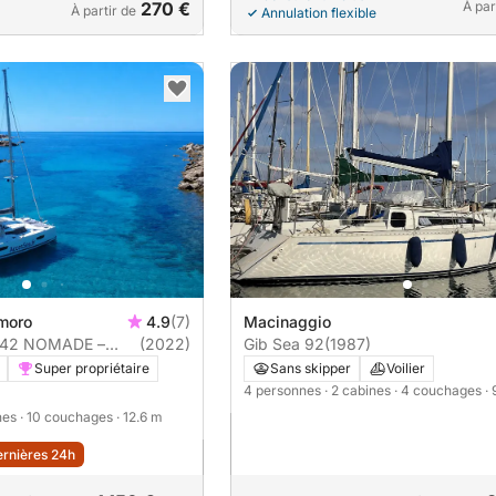
270 €
À par
À partir de
Annulation flexible
moro
4.9
(7)
Macinaggio
a 42 NOMADE –
(2022)
Gib Sea 92
(1987)
e luxe en Corse du
Super propriétaire
Sans skipper
Voilier
4 personnes
· 2 cabines
· 4 couchages
·
ines
· 10 couchages
· 12.6 m
ernières 24h