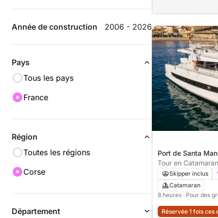
Année de construction
2006 - 2026
Pays
Tous les pays
France
Région
Toutes les régions
Port de Santa Manz
France
Tour en Catamaran 
Corse
Skipper inclus
Catamaran
8 heures
· Pour des g
Département
Réservée 1 fois ces 