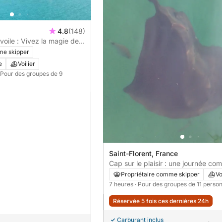
4.8
(148)
 voile : Vivez la magie de
me skipper
e
Voilier
 Pour des groupes de 9
Saint-Florent, France
Cap sur le plaisir : une journée co
navigation authentique à Saint-Flo
Propriétaire comme skipper
Vo
bord d'un voilier
7 heures
· Pour des groupes de 11 perso
Réservée 5 fois ces dernières 24h
Carburant inclus