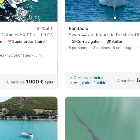
4.5
(3)
Bonifacio
5 Cabines AX 90cv
(2017)
Swan 44 au départ de Bonifacio
(1
re
Super propriétaire
Co-navigation
Voilier
8 personnes
· 3 cabines
· 6 couchages
· 
nes
· 12 couchages
· 15 m
Carburant inclus
5
1 900 €
À partir de
À partir de
/ jour
Annulation flexible