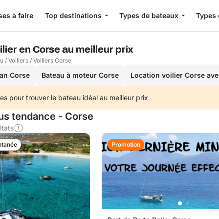
es à faire
Top destinations
Types de bateaux
Types 
lier en Corse au meilleur prix
au
/
Voiliers
/
Voiliers Corse
an Corse
Bateau à moteur Corse
Location voilier Corse av
es pour trouver le bateau idéal au meilleur prix
lus tendance - Corse
ltats
ntanée
Promotion