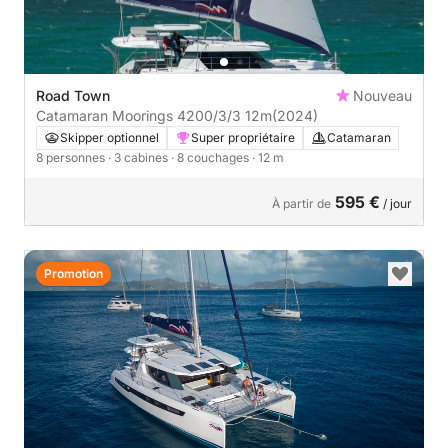
Road Town
Nouveau
Catamaran Moorings 4200/3/3 12m
(2024)
Skipper optionnel
Super propriétaire
Catamaran
8 personnes
· 3 cabines
· 8 couchages
· 12 m
595 €
À partir de
/ jour
Promotion