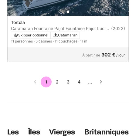
Tortola
Catamaran Fountaine Pajot Fountaine Pajot Lucia
(2022)
40 - 4 + 1 cab. 11m
Skipper optionnel
Catamaran
11 personnes
· 5 cabines
· 11 couchages
· 11 m
302 €
À partir de
/ jour
1
2
3
4
…
Les Îles Vierges Britanniques