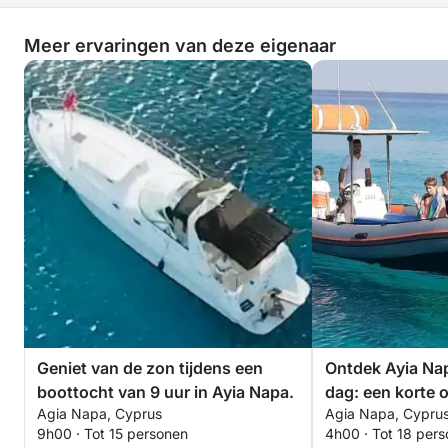
Meer ervaringen van deze eigenaar
Geniet van de zon tijdens een
Ontdek Ayia Nap
boottocht van 9 uur in Ayia Napa.
dag: een korte 
Agia Napa, Cyprus
Agia Napa, Cypru
een motorboot.
9h00 · Tot 15 personen
4h00 · Tot 18 per