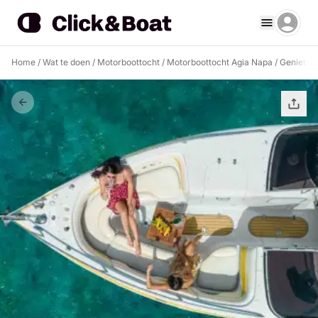
Home
/
Wat te doen
/
Motorboottocht
/
Motorboottocht Agia Napa
/
Geniet va