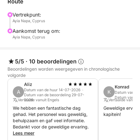
Route
Vertrekpunt:
Ayia Napa, Cyprus
Aankomst terug om:
Ayia Napa, Cyprus
5/5
·
10 beoordelingen
Beoordelingen worden weergegeven in chronologische
volgorde
Aliz
Konrad
Datum van de huur 14-07-2026 ·
A
K
Datum van de
Datum van de beoordeling 29-07-
Datum van de
Vertaalde vanuit Engels
2026
Vertaalde vanuit 
We hebben een fantastische dag
Geweldige ervarin
gehad. Het personeel was geweldig,
kapitein!
behulpzaam en gaf veel informatie.
Bedankt voor de geweldige ervaring.
Lees meer