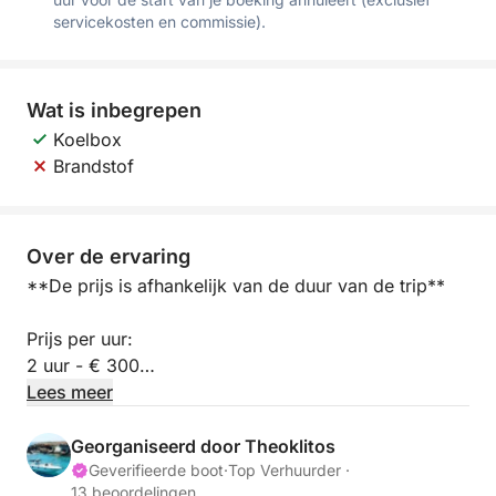
servicekosten en commissie).
Wat is inbegrepen
Koelbox
Brandstof
Over de ervaring
**De prijs is afhankelijk van de duur van de trip**
Prijs per uur:
2 uur - € 300
3 uur - € 400
Lees meer
4 uur - € 500
5 uur - € 600
Georganiseerd door Theoklitos
Geverifieerde boot
·
Top Verhuurder ·
13 beoordelingen