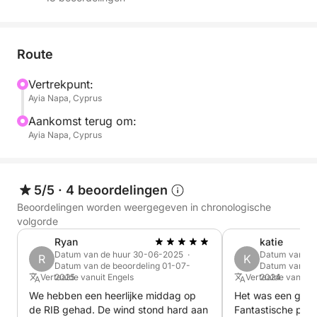
Hallo allemaal,
Ontdek de schoonheid van Ayia Napa met de luxe
Mc Marin 850 (2018), nu beschikbaar voor charter!
Route
Dit moderne jacht combineert een strak design met
Vertrekpunt:
eersteklas voorzieningen en biedt een perfecte mix
Ayia Napa, Cyprus
van stijl en comfort. Geniet van ruime dekken om te
zonnebaden, een stijlvol interieur en het
Aankomst terug om:
Ayia Napa, Cyprus
adembenemende uitzicht op de kustlijn van Ayia
Napa. Of het nu gaat om een familieavontuur, een
romantisch uitje of een gezellige dag met vrienden,
de Mc Marin 850 garandeert een onvergetelijke
5/5
·
4 beoordelingen
ervaring.
Beoordelingen worden weergegeven in chronologische
volgorde
Boek vandaag nog uw Mc Marin 850 jachtcharter en
Ryan
katie
ga op avontuur in Ayia Napa!
Datum van de huur 30-06-2025 ·
Datum van de
R
K
Datum van de beoordeling 01-07-
Datum van de 
Vertaalde vanuit Engels
2025
Vertaalde vanuit 
2024
Neem gerust contact met me op via Click&Boat om
We hebben een heerlijke middag op
Het was een gewel
uw boekingsvoorkeuren te bespreken.
de RIB gehad. De wind stond hard aan
Fantastische prij