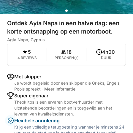
Ontdek Ayia Napa in een halve dag: een
korte ontsnapping op een motorboot.
Agia Napa, Cyprus
5
18
4h00
4 REVIEWS
PERSONEN
DUUR
Met skipper
Je wordt begeleid door een skipper die Grieks, Engels,
Pools spreekt
·
Meer informatie
Super eigenaar
Theoklitos is een ervaren bootverhuurder met
uitstekende beoordelingen en is toegewijd aan het
leveren van kwaliteitsdiensten.
Flexibele annulering
Krijg een volledige terugbetaling wanneer je minstens 24
uur voor de start van je boeking annuleert (exclusief