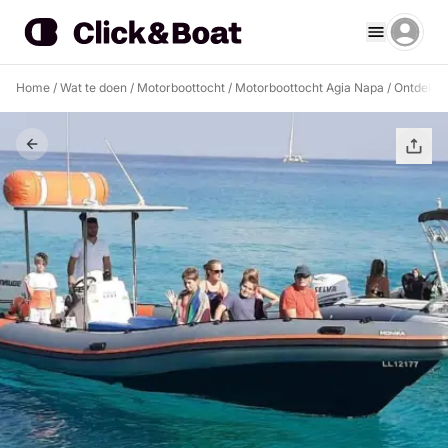
Home
/
Wat te doen
/
Motorboottocht
/
Motorboottocht Agia Napa
/
Ontdek Ay