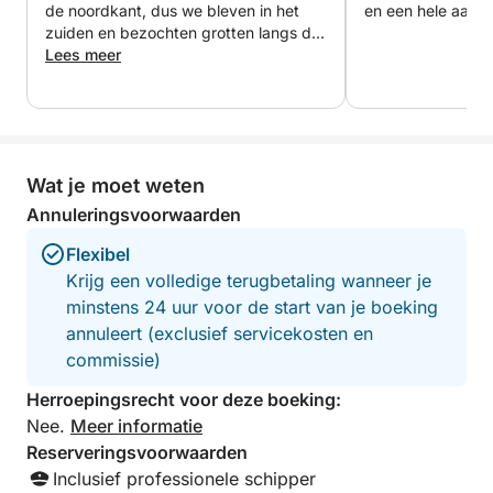
de noordkant, dus we bleven in het
en een hele aardi
zuiden en bezochten grotten langs de
kust met stops om te zwemmen. De
Lees meer
boot is niet bijzonder, maar perfect
voor een paar personen voor een paar
uur. Door zijn kleinere formaat kan hij
naar plekken waar andere boten niet
kunnen komen.
Wat je moet weten
Annuleringsvoorwaarden
Flexibel
Krijg een volledige terugbetaling wanneer je
minstens 24 uur voor de start van je boeking
annuleert (exclusief servicekosten en
commissie)
Herroepingsrecht voor deze boeking:
Nee.
Meer informatie
Reserveringsvoorwaarden
Inclusief professionele schipper