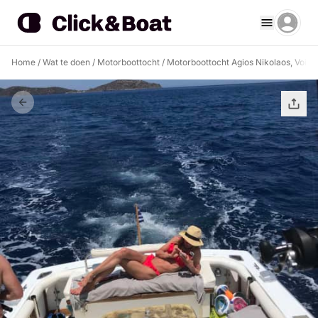
Home
/
Wat te doen
/
Motorboottocht
/
Motorboottocht Agios Nikolaos, Voies