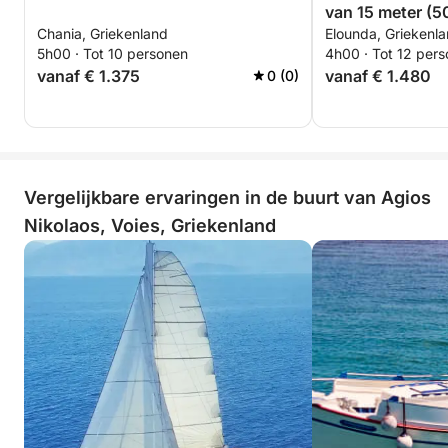
van 15 meter (5
Chania, Griekenland
Elounda, Griekenl
haven van Elou
5h00 · Tot 10 personen
4h00 · Tot 12 per
Spinalonga en M
vanaf € 1.375
vanaf € 1.480
0 (0)
uur)
Vergelijkbare ervaringen in de buurt van Agios
Nikolaos, Voies, Griekenland