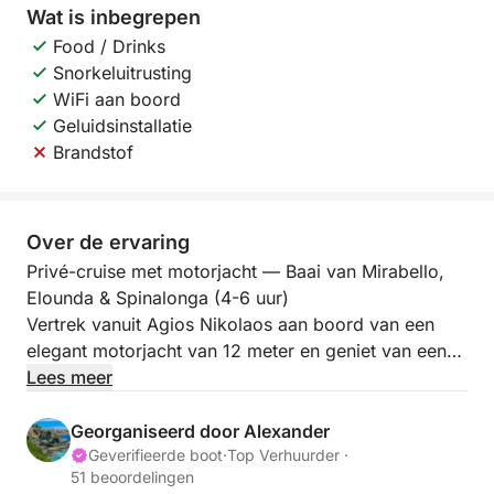
Wat is inbegrepen
Food / Drinks
Snorkeluitrusting
WiFi aan boord
Geluidsinstallatie
Brandstof
Over de ervaring
Privé-cruise met motorjacht — Baai van Mirabello,
Elounda & Spinalonga (4-6 uur)
Vertrek vanuit Agios Nikolaos aan boord van een
elegant motorjacht van 12 meter en geniet van een
privé-cruise door het kristalheldere water van de
Lees meer
baai van Mirabello, een van de meest iconische
zeegezichten van Kreta. Met alleen uw gezelschap
Georganiseerd door Alexander
aan boord, is dit een ontspannen, exclusieve
Geverifieerde boot
·
Top Verhuurder ·
51 beoordelingen
ervaring die schilderachtige vaartochten, discrete