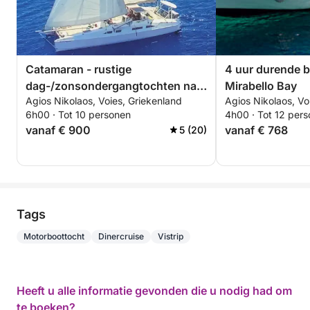
Catamaran - rustige
4 uur durende 
dag-/zonsondergangtochten naar
Mirabello Bay
Agios Nikolaos, Voies, Griekenland
Agios Nikolaos, Vo
een verborgen blauwe lagune.
6h00 · Tot 10 personen
4h00 · Tot 12 per
vanaf € 900
vanaf € 768
5 (20)
Tags
Motorboottocht
Dinercruise
Vistrip
Heeft u alle informatie gevonden die u nodig had om
te boeken?