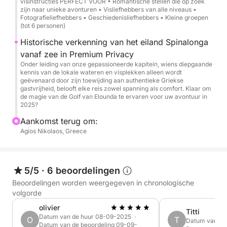
visinstructies PERFECT VOOR • Romantische stellen die op zoek
zijn naar unieke avonturen • Visliefhebbers van alle niveaus •
Elegante vaart langs Elounda en de verborgen
Fotografieliefhebbers • Geschiedenisliefhebbers • Kleine groepen
baaien van de kustlijn
(tot 6 personen)
Schilderachtige cruise langs het eiland Spinalonga
Historische verkenning van het eiland Spinalonga
(fotomomenten vanaf zee)
vanaf zee in Premium Privacy
Zwem- en snorkelstops in rustige, afgelegen baaien
Onder leiding van onze gepassioneerde kapitein, wiens diepgaande
(indien het weer/de zeeomstandigheden het
kennis van de lokale wateren en visplekken alleen wordt
geëvenaard door zijn toewijding aan authentieke Griekse
toelaten)
gastvrijheid, belooft elke reis zowel spanning als comfort. Klaar om
de magie van de Golf van Elounda te ervaren voor uw avontuur in
2025?
Inbegrepen:
Aankomst terug om:
Agios Nikolaos, Greece
Professionele kapitein + gastheer
Verse Kretenzische mezedes (hapjes) aan boord
bereid
Geselecteerde lokale wijnen
5/5
·
6 beoordelingen
Verfrissingen: frisdranken, bier, water ijs
Beoordelingen worden weergegeven in chronologische
Snorkeluitrusting
volgorde
Handdoeken en toiletartikelen
olivier
Titti
Brandstof en btw inbegrepen
Datum van de huur 08-09-2025 ·
O
T
Datum van de
Datum van de beoordeling 09-09-