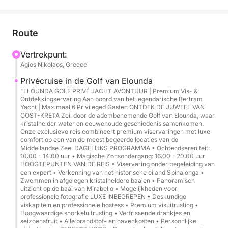
zwemstops en attente service aan boord
combineert.
Route
Overzicht van de cruise:
Vertrekpunt:
Agios Nikolaos, Greece
Duur: 4 tot 6 uur
Vertrek/Aankomst: Haven van Agios Nikolaos
Privécruise in de Golf van Elounda
"ELOUNDA GOLF PRIVÉ JACHT AVONTUUR | Premium Vis- &
Capaciteit: Maximaal 6 gasten + 2 bemanningsleden
Ontdekkingservaring Aan boord van het legendarische Bertram
Yacht | Maximaal 6 Privileged Gasten ONTDEK DE JUWEEL VAN
OOST-KRETA Zeil door de adembenemende Golf van Elounda, waar
Hoogtepunten van de route:
kristalhelder water en eeuwenoude geschiedenis samenkomen.
Baai van Mirabello → Golf van Elounda →
Onze exclusieve reis combineert premium viservaringen met luxe
comfort op een van de meest begeerde locaties van de
Spinalonga (schilderachtige cruise) + zwemstops
Middellandse Zee. DAGELIJKS PROGRAMMA • Ochtendsereniteit:
(indien de omstandigheden het toelaten)
10:00 - 14:00 uur • Magische Zonsondergang: 16:00 - 20:00 uur
HOOGTEPUNTEN VAN DE REIS • Viservaring onder begeleiding van
een expert • Verkenning van het historische eiland Spinalonga •
Stijl: Privé, flexibel tempo, premium comfort
Zwemmen in afgelegen kristalheldere baaien • Panoramisch
uitzicht op de baai van Mirabello • Mogelijkheden voor
professionele fotografie LUXE INBEGREPEN • Deskundige
Hoogtepunten van de ervaring:
viskapitein en professionele hostess • Premium visuitrusting •
Hoogwaardige snorkeluitrusting • Verfrissende drankjes en
seizoensfruit • Alle brandstof- en havenkosten • Persoonlijke
Panoramische cruise in de baai van Mirabello