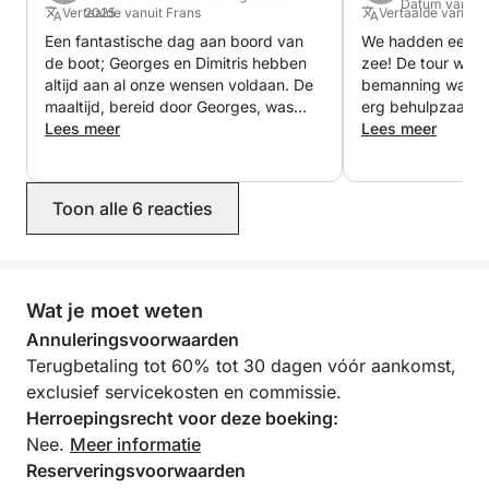
Ongevallenverzekering
Datum van de
Vertaalde vanuit Frans
2025
Vertaalde vanuit 
Flexibele vertrektijd (op aanvraag)
Een fantastische dag aan boord van
We hadden een g
de boot; Georges en Dimitris hebben
zee! De tour was 
Perfect voor:
altijd aan al onze wensen voldaan. De
bemanning was ui
maaltijd, bereid door Georges, was
erg behulpzaam e
uitstekend. Puur geluk! Nogmaals
Lees meer
drankjes waren o
Lees meer
Romantische uitjes, kleine gezinnen, intieme
hartelijk dank aan Georges en Dimitris.
zwemmen op prac
vieringen en reizigers die het beste van Agios
hadden als verras
Nikolaos-Elounda-Spinalonga willen ervaren zonder
verjaardagstaart
Toon alle 6 reacties
de drukte – op een jacht dat helemaal van hen is.
de verjaardag van
Beveel dit ten zee
Wat je moet weten
Annuleringsvoorwaarden
Terugbetaling tot 60% tot 30 dagen vóór aankomst,
exclusief servicekosten en commissie.
Herroepingsrecht voor deze boeking:
Nee.
Meer informatie
Reserveringsvoorwaarden