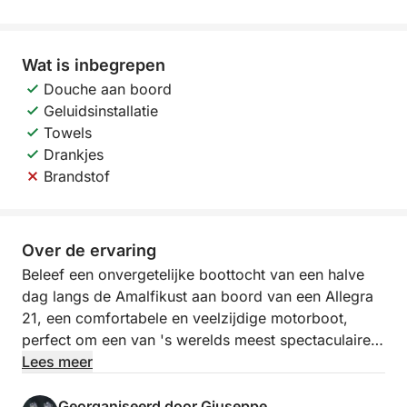
Wat is inbegrepen
Douche aan boord
Geluidsinstallatie
Towels
Drankjes
Brandstof
Over de ervaring
Beleef een onvergetelijke boottocht van een halve
dag langs de Amalfikust aan boord van een Allegra
21, een comfortabele en veelzijdige motorboot,
perfect om een van 's werelds meest spectaculaire
kuststroken vanaf het water te bewonderen. Deze
Lees meer
ervaring is ideaal voor wie, zelfs met beperkte tijd,
wil genieten van de schoonheid van de kust, zonder
Georganiseerd door Giuseppe