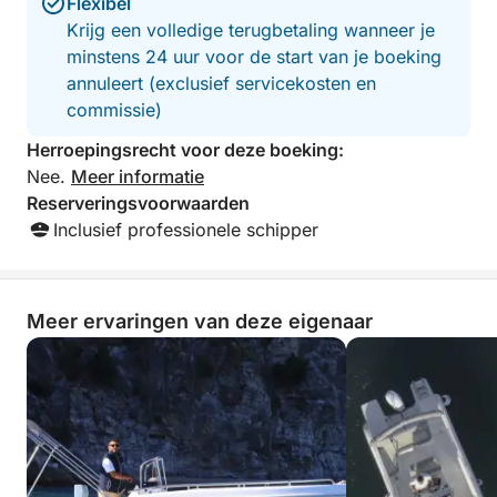
Flexibel
drankjes aan boord en strandhanddoeken, voor een
Krijg een volledige terugbetaling wanneer je
volledig zorgeloze ervaring.
minstens 24 uur voor de start van je boeking
annuleert (exclusief servicekosten en
Een perfecte tour voor stellen, gezinnen of kleine
commissie)
groepen die de Amalfikust vanaf het water willen
beleven op een eenvoudige, ontspannen en
Herroepingsrecht voor deze boeking:
authentieke manier.
Nee.
Meer informatie
Reserveringsvoorwaarden
Brandstof niet inbegrepen.
Inclusief professionele schipper
Meer ervaringen van deze eigenaar