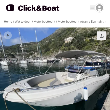
Home
/
Wat te doen
/
Motorboottocht
/
Motorboottocht Atrani
/
Een halve dag