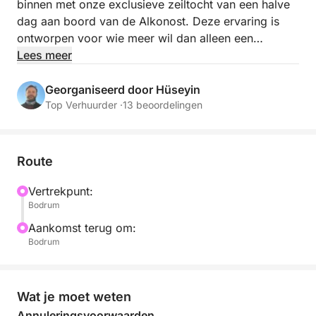
binnen met onze exclusieve zeiltocht van een halve
dag aan boord van de Alkonost. Deze ervaring is
ontworpen voor wie meer wil dan alleen een
boottocht – het gaat om stijlvol genieten van de zee,
Lees meer
met vrijheid, elegantie en onvergetelijke uitzichten.
Georganiseerd door Hüseyin
Wat deze ervaring echt bijzonder maakt, is wat er
Top Verhuurder ·
13 beoordelingen
aan boord gebeurt. U kunt genieten van een
zonovergoten moment op het dek, ontspannen in de
grote jacuzzi of cocktails drinken aan de privébar
Route
terwijl onze chef-kok een verse lunch bereidt. Of u
nu zwemt in het turquoise water, op verkenning gaat
Vertrekpunt:
Bodrum
met waterspeelgoed of gewoon geniet van goed
gezelschap in een prachtige omgeving, alles is tot in
Aankomst terug om:
de puntjes verzorgd.
Bodrum
Wat je moet weten
Annuleringsvoorwaarden