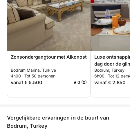
Zonsondergangtour met Alkonost
Luxe ontsnappi
dag door de gli
Bodrum Marina, Turkiye
Bodrum, Turkey
van Bodrum
4h00 · Tot 50 personen
6h00 · Tot 12 per
vanaf € 5.500
vanaf € 2.850
0 (0)
Vergelijkbare ervaringen in de buurt van
Bodrum, Turkey