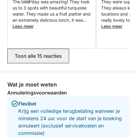
2026
The boat day was amazing! They took
They were super 
kunt genieten van fruit, frisdranken, thee of koffie
us to 3 spots with beautiful turquoise
They always kept 
terwijl u de vredige avondstemming bewondert. De
water. They made us a fruit platter and
locations and sc
cruise keert om 20:00 uur terug naar de haven en
an extremely delicious lunch, it was
really lovely too!
really amazing. They were both super
Lees meer
experience, I wo
Lees meer
biedt de perfecte manier om van de zee bij
kind, made sure we were happy, and
zonsondergang te genieten.
also had a paddle board, goggles and
a speaker which was a great plus! I
Boek vandaag nog uw cruise naar Bodrum en geniet
would definitely book this again.
Toon alle 15 reacties
van kristalheldere baaien, ontspannende zwemstops
en onvergetelijke momenten op zee vanuit de haven
van Gümbet.
Wat je moet weten
Annuleringsvoorwaarden
Flexibel
Krijg een volledige terugbetaling wanneer je
minstens 24 uur voor de start van je boeking
annuleert (exclusief servicekosten en
commissie)