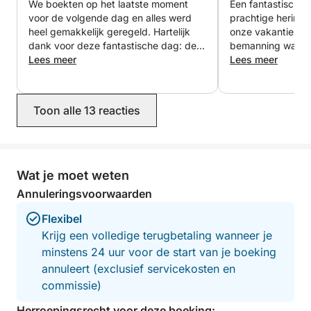
We boekten op het laatste moment
Een fantastische 
voor de volgende dag en alles werd
prachtige herinner
heel gemakkelijk geregeld. Hartelijk
onze vakantie op 
dank voor deze fantastische dag: de
bemanning was erg
kliffen van Bonifacio, de eilanden
Lees meer
professioneel en 
Lees meer
Cavallo en Lavezzi, een prachtige baai
deelde veel infor
waar we het gevoel hadden dat we de
plaatsen die we 
enigen waren… en niet te vergeten
zwemstops waren 
Toon alle 13 reacties
jullie uitstekende aanbeveling voor de
zeer goed georgan
lunch in de haven van Bonifacio. Een
vriendelijke en ont
onvergetelijke ervaring, die we 100%
kan deze tocht 
aanbevelen!
iedereen die de 
Corsica vanaf de 
Wat je moet weten
Een onvergetelijke erva
Annuleringsvoorwaarden
Marco en hun kin
Flexibel
Krijg een volledige terugbetaling wanneer je
minstens 24 uur voor de start van je boeking
annuleert (exclusief servicekosten en
commissie)
Herroepingsrecht voor deze boeking: