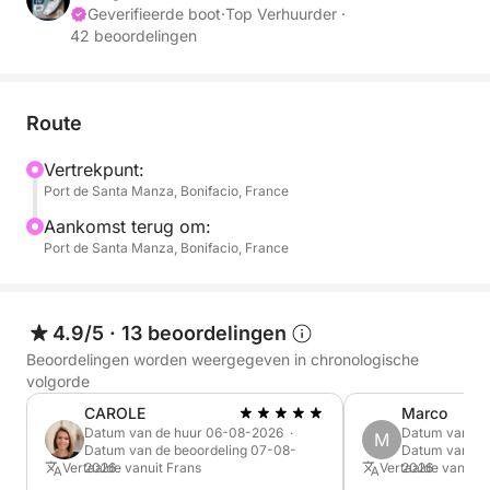
Geverifieerde boot
·
Top Verhuurder ·
42 beoordelingen
De boot is zeer comfortabel met een zonnedek,
zitbanken achterop en een dekdouche. Ik kijk ernaar
uit u te verwelkomen voor een onvergetelijke dag.
Route
Vertrekpunt:
Port de Santa Manza, Bonifacio, France
Aankomst terug om:
Port de Santa Manza, Bonifacio, France
4.9/5
·
13 beoordelingen
Beoordelingen worden weergegeven in chronologische
volgorde
CAROLE
Marco
Datum van de huur 06-08-2026 ·
Datum van de
M
Datum van de beoordeling 07-08-
Datum van de
Vertaalde vanuit Frans
2026
Vertaalde vanuit 
2026