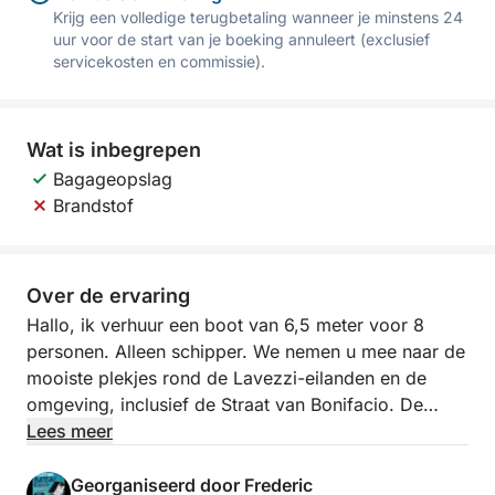
Krijg een volledige terugbetaling wanneer je minstens 24
uur voor de start van je boeking annuleert (exclusief
servicekosten en commissie).
Wat is inbegrepen
Bagageopslag
Brandstof
Over de ervaring
Hallo, ik verhuur een boot van 6,5 meter voor 8
personen. Alleen schipper. We nemen u mee naar de
mooiste plekjes rond de Lavezzi-eilanden en de
omgeving, inclusief de Straat van Bonifacio. De
boothuur bedraagt € 370 per dag, plus € 180 voor
Lees meer
de schipper ter plaatse. Het brandstofverbruik is
zeer zuinig (150 pk).
Georganiseerd door Frederic