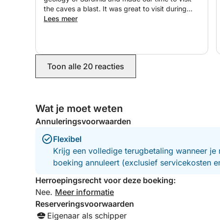
the caves a blast. It was great to visit during
peak season and avoid the crowds at all the
Lees meer
stops. Thank you for such a memorable
experience!
Toon alle 20 reacties
Wat je moet weten
Annuleringsvoorwaarden
Flexibel
Krijg een volledige terugbetaling wanneer je 
boeking annuleert (exclusief servicekosten 
Herroepingsrecht voor deze boeking:
Nee.
Meer informatie
Reserveringsvoorwaarden
Eigenaar als schipper