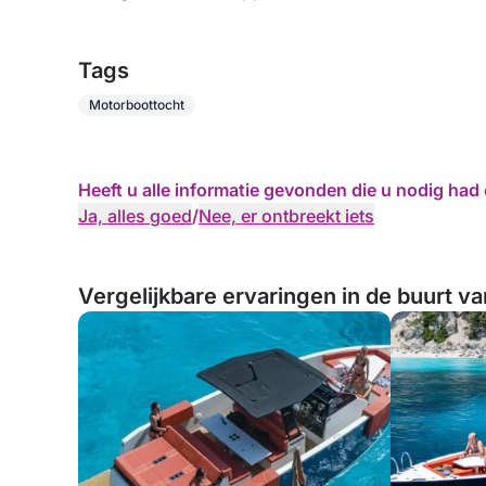
Tags
Motorboottocht
Heeft u alle informatie gevonden die u nodig ha
Ja, alles goed
/
Nee, er ontbreekt iets
Vergelijkbare ervaringen in de buurt va