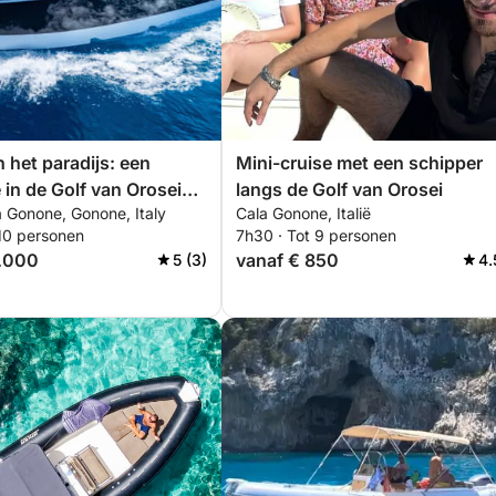
n het paradijs: een
Mini-cruise met een schipper
 in de Golf van Orosei
langs de Golf van Orosei
a Gonone, Gonone, Italy
Cala Gonone, Italië
 10 personen
7h30 · Tot 9 personen
2.000
vanaf € 850
5 (3)
4.