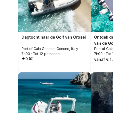
Dagtocht naar de Golf van Orosei
Ontdek d
van de Go
Port of Cala Gonone, Gonone, Italy
Port of Cal
(CLUBMA
7h00 · Tot 12 personen
7h00 · Tot
0 (0)
vanaf € 1