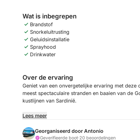
Wat is inbegrepen
Brandstof
Snorkeluitrusting
Geluidsinstallatie
Sprayhood
Drinkwater
Over de ervaring
Geniet van een onvergetelijke ervaring met deze
meest spectaculaire stranden en baaien van de G
kustlijnen van Sardinië.
U vaart langs een wilde en ongerepte kustlijn, ge
Lees meer
ongelooflijk helder water. Gedurende de dag bez
stranden, zoals Cala Luna, Cala Mariolu, Cala dei
Georganiseerd door Antonio
natuurparadijzen die voornamelijk over zee bereik
Geverifieerde boot
·
20 beoordelingen