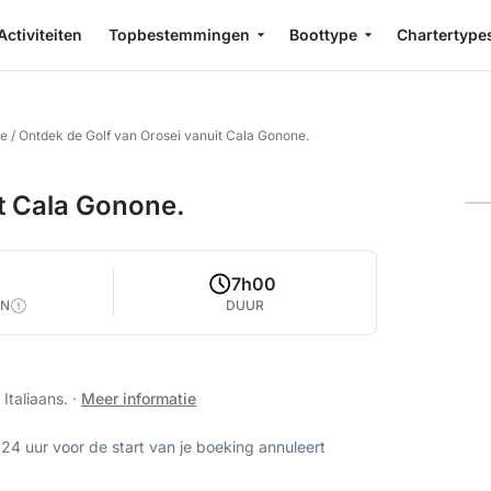
Activiteiten
Topbestemmingen
Boottype
Chartertype
ne
/
Ontdek de Golf van Orosei vanuit Cala Gonone.
t Cala Gonone.
2
7h00
EN
DUUR
 Italiaans.
·
Meer informatie
 24 uur voor de start van je boeking annuleert