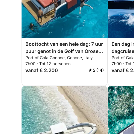
Boottocht van een hele dag: 7 uur
Een dag i
puur genot in de Golf van Orosei
dagcruise
Port of Cala Gonone, Gonone, Italy
Port of Cal
(D34)
(D29)
7h00 · Tot 12 personen
7h00 · Tot
vanaf € 2.200
vanaf € 
5 (14)