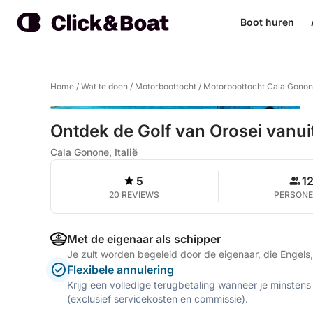
Boot huren
Home
/
Wat te doen
/
Motorboottocht
/
Motorboottocht Cala Gono
Ontdek de Golf van Orosei vanui
Cala Gonone, Italië
5
1
20 REVIEWS
PERSON
Met de eigenaar als schipper
Je zult worden begeleid door de eigenaar, die Engels,
Flexibele annulering
Krijg een volledige terugbetaling wanneer je minstens
(exclusief servicekosten en commissie).