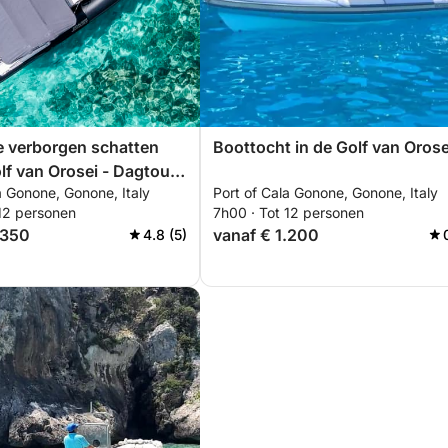
e verborgen schatten
Boottocht in de Golf van Orose
lf van Orosei - Dagtour
a Gonone, Gonone, Italy
Port of Cala Gonone, Gonone, Italy
N24)
 12 personen
7h00 · Tot 12 personen
.350
vanaf € 1.200
4.8 (5)