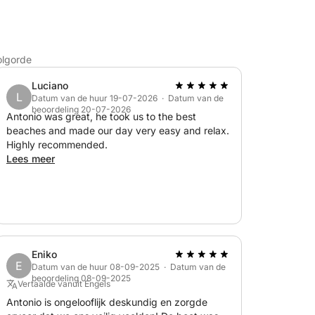
olgorde
Luciano
L
Datum van de huur 19-07-2026 · Datum van de
beoordeling 20-07-2026
Antonio was great, he took us to the best
beaches and made our day very easy and relax.
Highly recommended.
Lees meer
Eniko
E
Datum van de huur 08-09-2025 · Datum van de
beoordeling 08-09-2025
Vertaalde vanuit Engels
Antonio is ongelooflijk deskundig en zorgde