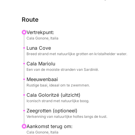
De tour is zo samengesteld dat schilderachtige 
Route
te zwemmen in het turquoise water, ideaal om te 
zee en zeebodem maken elke stop tot een unieke 
Vertrekpunt:
Cala Gonone, Italia
Gedurende de dag heeft u voldoende tijd om te
Luna Cove
te genieten van het landschap, te midden van ee
Breed strand met natuurlijke grotten en kristalhelder water.
Perfect voor stellen, gezinnen of vriendengroepen
Cala Mariolu
Een van de mooiste stranden van Sardinië.
Orosei vanuit een bevoorrecht perspectief te ont
Meeuwenbaai
Boek nu via Click&Boat en beleef Cala Gonone va
Rustige baai, ideaal om te zwemmen.
Cala Goloritzé (uitzicht)
Iconisch strand met natuurlijke boog.
Zeegrotten (optioneel)
Verkenning van natuurlijke holtes langs de kust.
Aankomst terug om:
Cala Gonone, Italia