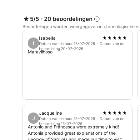
5/5
·
20 beoordelingen
Beoordelingen worden weergegeven in chronologische v
Isabella
I
Datum van de huur 13-07-2026 · Datum van de
beoordeling 20-07-2026
Maravilhoso
Jacqueline
J
Datum van de huur 15-07-2026 · Datum van de
beoordeling 15-07-2026
Antonio and Francesca were extremely kind!
Antonia provided great explanations of the
geology of Sardinia and made our time to visit