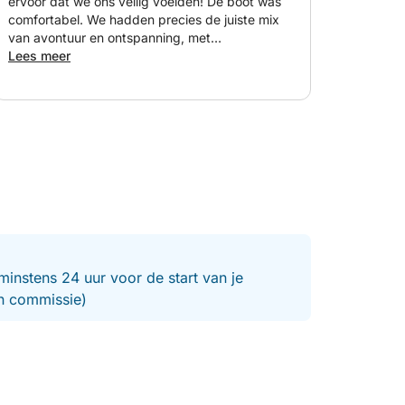
ervoor dat we ons veilig voelden! De boot was
comfortabel. We hadden precies de juiste mix
van avontuur en ontspanning, met
mogelijkheden om te zwemmen en foto's te
Lees meer
maken. We hebben enorm veel plezier gehad,
vooral dankzij Antonio's geweldige gezelschap!
minstens 24 uur voor de start van je
en commissie)