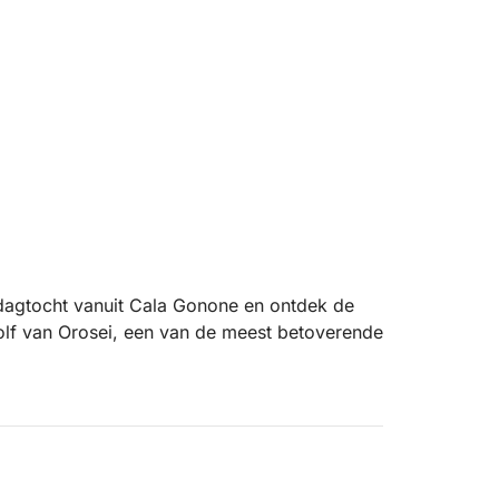
 dagtocht vanuit Cala Gonone en ontdek de
olf van Orosei, een van de meest betoverende
kenmerkt door hoge kliffen, zeegrotten en
oekt u enkele van de meest iconische
 Gabbiani en Cala Goloritzé, ware
baar zijn.