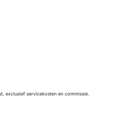
 interieur
ert
 bereikbaar zijn
t, exclusief servicekosten en commissie.
 ontspannen sfeer: