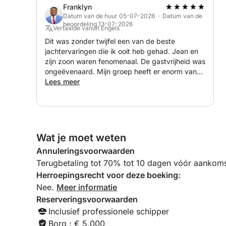
Franklyn
Geniet van de verfijnde ruimtes aan boord:
Datum van de huur 05-07-2026 · Datum van de
beoordeling 13-07-2026
• Panoramische flybridge met buitenlounge
Vertaalde vanuit Engels
• Grote ligbedden voorin
Dit was zonder twijfel een van de beste
jachtervaringen die ik ooit heb gehad. Jean en
• Ruime cockpit met een gezellige buitentafel
zijn zoon waren fenomenaal. De gastvrijheid was
• Modern, elegant en van airconditioning voorzien
ongeëvenaard. Mijn groep heeft er enorm van
• Groot achterdek, ideaal om te zwemmen
genoten. Het maakte mijn verjaardag perfect.
Lees meer
Beleef een tijdloze ervaring:
• Zwemmen in turquoise water
• Snorkelen om de zeebodem te ontdekken
Wat je moet weten
• Paddleboarden voor anker
• Ontspannen terwijl u de zonsondergang bewond
Annuleringsvoorwaarden
• Exclusieve baaien ontdekken die alleen over zee
Terugbetaling tot 70% tot 10 dagen vóór aankoms
Herroepingsrecht voor deze boeking:
Geniet van een gezellig aperitief in een chique en
Nee.
Meer informatie
• Dranken aan boord
Reserveringsvoorwaarden
• Frisdranken en gekoelde dranken
Inclusief professionele schipper
• Premium aperitief inbegrepen
Borg : € 5.000