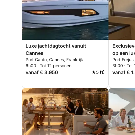
De klant erkent te hebben gelezen en aanvaard da
gereserveerde schip om technische, veiligheids- 
zonder dat dit een wezenlijke wijziging van de di
elementen van de ervaring behouden blijven.
Luxe jachtdagtocht vanuit
Exclusie
Cannes
op een lux
Port Canto, Cannes, Frankrijk
Port Fréjus,
Estérel, i
6h00 · Tot 12 personen
3h00 · Tot
vanaf € 3.950
vanaf € 1
5 (1)