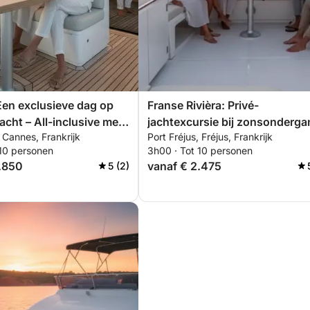
en exclusieve dag op
Franse Rivièra: Privé-
acht – All-inclusive met
jachtexcursie bij zonsonderga
 Cannes, Frankrijk
Port Fréjus, Fréjus, Frankrijk
 watersporten.
in het Estérelgebergte met
 10 personen
3h00 · Tot 10 personen
aperitief, paddleboarden en
.850
vanaf € 2.475
5 (2)
snorkelen.