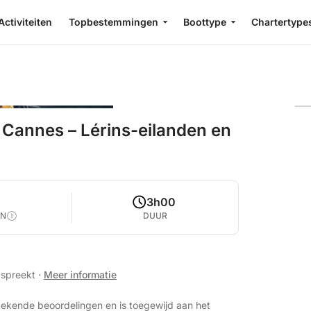
Activiteiten
Topbestemmingen
Boottype
Chartertype
annes – Lérins-eilanden en
2
3h00
EN
DUUR
s spreekt
·
Meer informatie
tekende beoordelingen en is toegewijd aan het