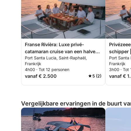
Franse Rivièra: Luxe privé-
Privézeee
catamaran cruise van een halve
schipper 
Port Santa Lucia, Saint-Raphaël,
Port Santa 
dag in Saint-Tropez of Cannes –
zonsonder
Frankrijk
Frankrijk
inclusief maaltijden en
Estérel en
4h00 · Tot 12 personen
3h00 · Tot
watersporten.
vanaf € 2.500
vanaf € 1
5 (2)
Vergelijkbare ervaringen in de buurt va