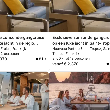
t een uitzonderlijke vervanging van het
of operationele redenen kan plaatsvinden,
enstverlening inhoudt, zolang de essentiële
ve zonsondergangcruise
Exclusieve zonsondergangcru
e jacht in de regio
op een luxe jacht in Saint-Trop
 Fréjus, Frankrijk
Nouveau Port de Saint-Tropez, Sain
nclusief alles.
inclusief alles.
 12 personen
Tropez, Frankrijk
3h00 · Tot 12 personen
.970
5 (1)
vanaf € 2.370