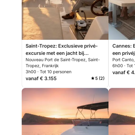
Saint-Tropez: Exclusieve privé-
Cannes: E
excursie met een jacht bij
een privéj
Nouveau Port de Saint-Tropez, Saint-
Port Canto,
zonsondergang in het
brunch en
Tropez, Frankrijk
6h00 · Tot
Estérelgebergte, inclusief
3h00 · Tot 10 personen
vanaf € 4
aperitief, paddleboarden en
vanaf € 3.155
5 (2)
snorkelen.