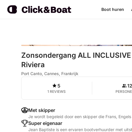
Boot huren
Zonsondergang ALL INCLUSIVE C
Riviera
Port Canto, Cannes, Frankrijk
5
1
1 REVIEWS
PERSON
Met skipper
Je wordt begeleid door een skipper die Frans, Engel
Super eigenaar
Jean Baptiste is een ervaren bootverhuurder met uits