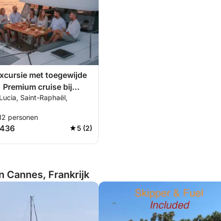
xcursie met toegewijde
| Premium cruise bij
Lucia, Saint-Raphaël,
gang – Saint-Raphaël,
 Île d’Or
 12 personen
.436
5 (2)
n Cannes, Frankrijk