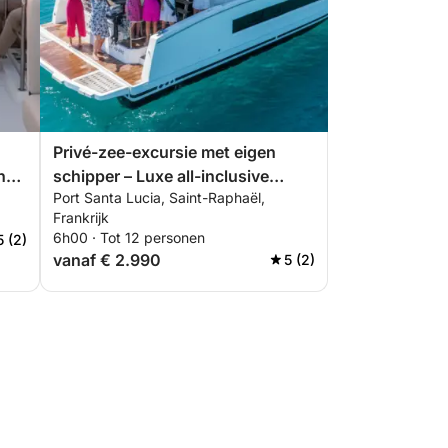
Privé-zee-excursie met eigen
ng
schipper – Luxe all-inclusive
Port Santa Lucia, Saint-Raphaël,
catamaran-dagtocht met brunch
Frankrijk
en watersporten
6h00 · Tot 12 personen
5 (2)
vanaf € 2.990
5 (2)