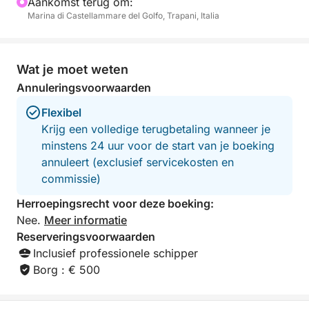
Aankomst terug om:
langs spectaculaire baaien en adembenemende
Marina di Castellammare del Golfo, Trapani, Italia
uitzichten.
Voor aanpassingen of speciale verzoeken kunt u
Wat je moet weten
rechtstreeks contact opnemen met de eigenaar via
de chat.
Annuleringsvoorwaarden
Flexibel
Boek nu uw dagtocht naar Castellammare del Golfo
Krijg een volledige terugbetaling wanneer je
met Click&Boat en ontdek de authentieke
minstens 24 uur voor de start van je boeking
schoonheid van de Siciliaanse kust vanaf het water.
annuleert (exclusief servicekosten en
commissie)
Herroepingsrecht voor deze boeking:
Nee.
Meer informatie
Reserveringsvoorwaarden
Inclusief professionele schipper
Borg : € 500