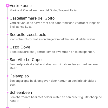
Faraglioni van Scopello, ontspant u in het
Vertrekpunt:
Marina di Castellammare del Golfo, Trapani, Italia
kristalheldere water van Cala dell'Uzzo en ontdekt u
unieke natuurlijke vergezichten langs de hele kust.
Castellammare del Golfo
Vertrek vanuit de haven met een panoramische vaartocht langs de
Siciliaanse kust.
De tour gaat verder naar San Vito Lo Capo, een van
de meest geliefde bestemmingen van Sicilië, waar u
Scopello zeestapels
Iconische rotsformaties ondergedompeld in kristalhelder water.
aan land kunt gaan om door het dorp te wandelen
en de mediterrane sfeer op te snuiven. De cruise
Uzzo Cove
vaart vervolgens verder naar Cala Calampiso en de
Spectaculaire baai, perfect om te zwemmen en te ontspannen.
pittoreske Fossa dello Stinco, perfect om te
San Vito Lo Capo
zwemmen en te ontspannen midden in de natuur.
Een kustplaats die bekend staat om zijn stranden en mediterrane
sfeer.
Water en frisdranken zijn inbegrepen aan boord,
Calampiso
ideaal voor een dagcruise.
Een ongerepte baai, omgeven door natuur en een kristalheldere
zee.
Deze ervaring is perfect voor stellen, gezinnen of
Scheenbeen
Een charmante baai met helder water en een prachtig uitzicht op de
vriendengroepen die de Siciliaanse zee op een
natuur.
exclusieve en ontspannen manier willen beleven,