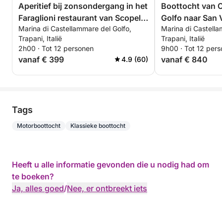
Aperitief bij zonsondergang in het
Boottocht van 
Faraglioni restaurant van Scopello
Golfo naar San 
Marina di Castellammare del Golfo,
Marina di Castella
(max. 6 personen)
Trapani, Italië
Trapani, Italië
2h00 · Tot 12 personen
9h00 · Tot 12 per
vanaf € 399
vanaf € 840
4.9 (60)
Tags
Motorboottocht
Klassieke boottocht
Heeft u alle informatie gevonden die u nodig had om
te boeken?
Ja, alles goed
/
Nee, er ontbreekt iets