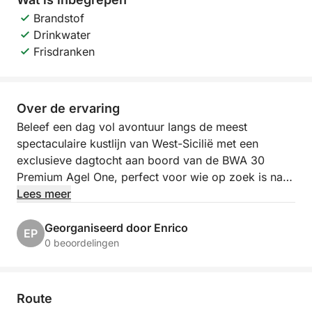
Brandstof
Drinkwater
Frisdranken
Over de ervaring
Beleef een dag vol avontuur langs de meest
spectaculaire kustlijn van West-Sicilië met een
exclusieve dagtocht aan boord van de BWA 30
Premium Agel One, perfect voor wie op zoek is naar
een combinatie van kristalhelder water, ontspanning
Lees meer
en authentieke uitzichten.
Georganiseerd door Enrico
EP
Vertrek om 9:00 uur vanuit Castellammare del Golfo
0 beoordelingen
en vaar langs het prachtige natuurreservaat Zingaro,
langs ongerepte baaien, imposante kliffen en
iconische locaties die alleen over zee bereikbaar
Route
zijn. Gedurende de dag bewondert u de beroemde