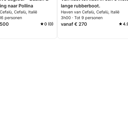
ng naar Pollina
lange rubberboot.
efalù, Cefalù, Italië
Haven van Cefalù, Cefalù, Italië
 16 personen
3h00 · Tot 9 personen
.500
vanaf € 270
0 (0)
4.