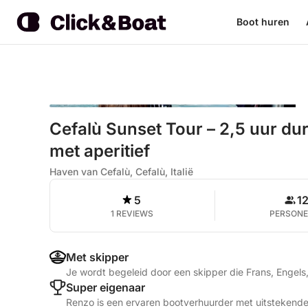
Boot huren
Cefalù Sunset Tour – 2,5 uur d
met aperitief
Haven van Cefalù, Cefalù, Italië
5
1
1 REVIEWS
PERSON
Met skipper
Je wordt begeleid door een skipper die Frans, Engels,
Super eigenaar
Renzo is een ervaren bootverhuurder met uitstekende