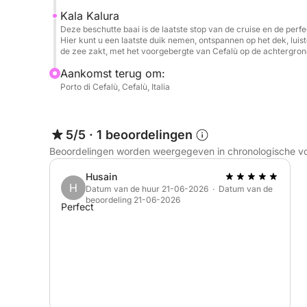
Kala Kalura
Deze beschutte baai is de laatste stop van de cruise en de per
Hier kunt u een laatste duik nemen, ontspannen op het dek, luist
de zee zakt, met het voorgebergte van Cefalù op de achtergron
Aankomst terug om:
Porto di Cefalù, Cefalù, Italia
5/5
·
1 beoordelingen
Beoordelingen worden weergegeven in chronologische v
Husain
H
Datum van de huur 21-06-2026 · Datum van de
beoordeling 21-06-2026
Perfect