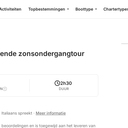
Activiteiten
Topbestemmingen
Boottype
Chartertype
urende zonsondergangtour
2
2h30
EN
DUUR
 Italiaans spreekt
·
Meer informatie
 beoordelingen en is toegewijd aan het leveren van