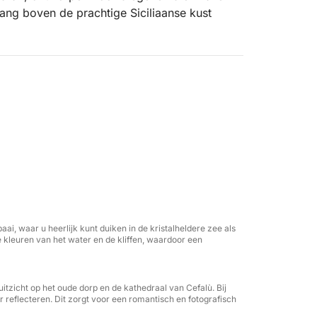
ang boven de prachtige Siciliaanse kust
ien in de omgeving: de baai van Mazzaforno,
kust van Cefalù, die bij zonsondergang in
kunt zwemmen of gewoon ontspannen op het
arme gloed van de zonsondergang.
en bijzondere ervaring: een welkomstdrankje
ker, een stereo-installatie, een
ontspanningsruimtes waar u in alle rust kunt
aai, waar u heerlijk kunt duiken in de kristalheldere zee als
 Voor elke extra persoon geldt een toeslag
e kleuren van het water en de kliffen, waardoor een
vriendengroepen of privéfeesten en de ideale
tzicht op het oude dorp en de kathedraal van Cefalù. Bij
 reflecteren. Dit zorgt voor een romantisch en fotografisch
k, de zee en een drankje in de hand.