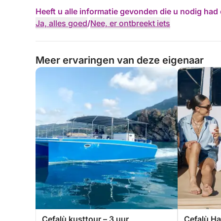
Heeft u alle informatie gevonden die u nodig ha
Ja, alles goed
/
Nee, er ontbreekt iets
Meer ervaringen van deze eigenaar
Cefalù kusttour – 3 uur
Cefalù Ha