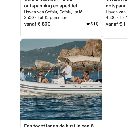
ontspanning en aperitief
ontspanni
Haven van Cefalù, Cefalù, Italië
Haven van C
3h00 · Tot 12 personen
4h00 · Tot
vanaf € 800
vanaf € 1
5 (1)
Een tocht langs de kust in een 6