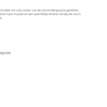
fecte plek om voor anker van de zonsondergang te genieten.
eren naar muziek en een aperitiefje drinken terwijl de zon in
d.
olgorde