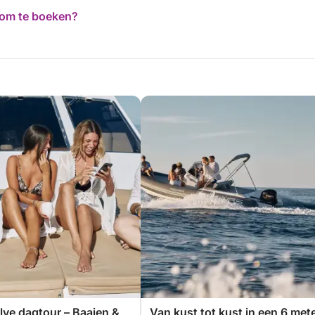
d om te boeken?
lve dagtour – Baaien &
Van kust tot kust in een 6 met