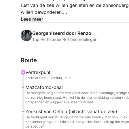
rust van de zee willen genieten en de zonsonderg
willen bewonderen.
Lees meer
U vaart naar enkele van de meest pittoreske baa
met zijn vredige sfeer en kristalhelder water; de 
Georganiseerd door Renzo
gouden licht schittert; en Cala Kalura, waar u 
Top Verhuurder ·
84 beoordelingen
dek met een drankje in de hand, badend in de w
Route
Aan boord vindt u alles wat u nodig heeft voor e
bij het inschepen, een aperitief geserveerd voor an
Vertrekpunt:
buitendouche, toiletten, schaduwrijke plekken en 
Porto di Cefalù, Cefalù, Italia
genieten.
Mazzaforno-baai
De navigatie begint met een vaart naar deze prachtige, rustige b
👉 De prijs is geldig voor maximaal 12 personen.
de zon nog hoog staat. Het licht in de late namiddag versterkt d
van € 50.
ontspannen en suggestieve sfeer ontstaat.
Zeekust van Cefalù (uitzicht vanaf de zee)
Deze zonsondergangtour is perfect voor stellen, 
De tocht gaat verder langs de beroemde zeedijk met een uniek ui
zonsondergang kleurt de stad met warme tinten die op het water
manier om de dag in stijl af te sluiten, met muzie
perspectief.