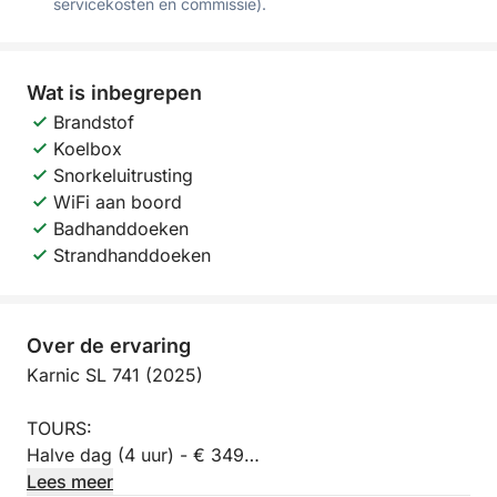
servicekosten en commissie).
Wat is inbegrepen
Brandstof
Koelbox
Snorkeluitrusting
WiFi aan boord
Badhanddoeken
Strandhanddoeken
Over de ervaring
Karnic SL 741 (2025)
TOURS:
Halve dag (4 uur) - € 349
Middellange tour (6 uur) - € 449
Lees meer