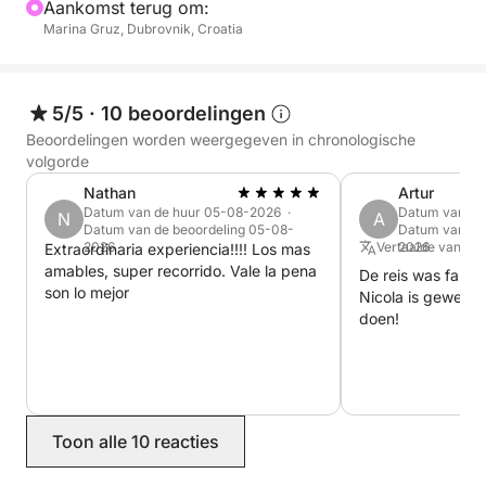
Aankomst terug om:
verleden en een buitengewone schoonheid, met de
Marina Gruz, Dubrovnik, Croatia
mooiste zandstranden, grotten, verborgen baaien,
dramatische kliffen en botanische tuinen die
betoverende verhalen vertellen. Ze worden ook
5/5
·
10 beoordelingen
beschouwd als de dapperste en mooiste
Beoordelingen worden weergegeven in chronologische
beschermers van Dubrovnik, met boeiende verhalen
volgorde
over gelukkige en tragische liefde, macht,
Nathan
Artur
voorspoed, armoede, verzet en trots. Leuk weetje:
Datum van de huur 05-08-2026 ·
Datum van de
N
A
Lopud is een verborgen parel voor beroemdheden
Datum van de beoordeling 05-08-
Datum van de 
2026
Vertaalde vanuit 
2026
Extraordinaria experiencia!!!! Los mas
die op zoek zijn naar een heerlijke
amables, super recorrido. Vale la pena
De reis was fanta
vakantiebestemming. Ontdek waarom zij Lopud
son lo mejor
Nicola is geweldi
kiezen voor hun vakantie en waarom ze er steeds
doen!
weer terugkeren. Ook u zult ongetwijfeld betoverd
raken.
Toon alle 10 reacties