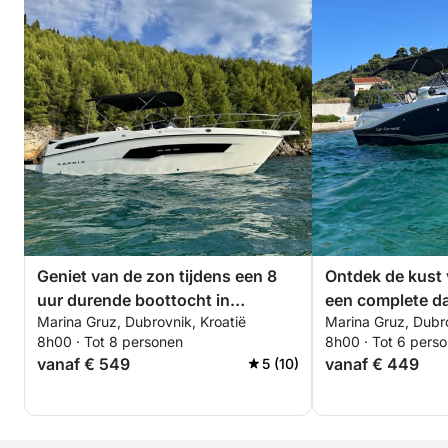
Geniet van de zon tijdens een 8
Ontdek de kust
uur durende boottocht in
een complete d
Marina Gruz, Dubrovnik, Kroatië
Marina Gruz, Dubro
Dubrovnik.
van een motorb
8h00 · Tot 8 personen
8h00 · Tot 6 pers
vanaf € 549
vanaf € 449
5 (10)