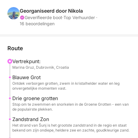
Hele dag (8 uur) - € 549
Zonsondergang (1,5 uur) - € 199
Georganiseerd door Nikola
Geverifieerde boot
·
Top Verhuurder ·
16 beoordelingen
Brandstof wordt apart in rekening gebracht en dient
contant te worden betaald aan het einde van de tour:
* Halve dag tour (4 uur): € 60
* Hele dag tour (8 uur): € 100
Route
Vertrekpunt:
Inbegrepen: schipper, drankjes (wijn, bier, water,
Marina Gruz, Dubrovnik, Croatia
frisdrank), handdoeken, douche, koelkast,
snorkeluitrusting, bluetooth radio
Blauwe Grot
Ontdek verborgen grotten, zwem in kristalhelder water en leg
onvergetelijke momenten vast.
Ervaar alle charmes van de Elaphiti-eilanden, zowel
Drie groene grotten
in het verleden als in het heden. We bieden u graag
Stop om te zwemmen en snorkelen in de Groene Grotten - een van
halve en hele dagtochten aan naar de juwelen van
de populairste plekken.
de Dubrovnik-archipel, de Elaphiti-eilanden. Deze
Zandstrand Zon
eilandengroep omvat eilanden van unieke
Het strand van Šunj is het grootste zandstrand in de regio en staat
schoonheid zoals Koločep (Kalamota), Lopud en
bekend om zijn ondiepe, heldere zee en zachte, goudkleurige zand.
Šipan. Elk van deze eilanden heeft een eigen, uniek