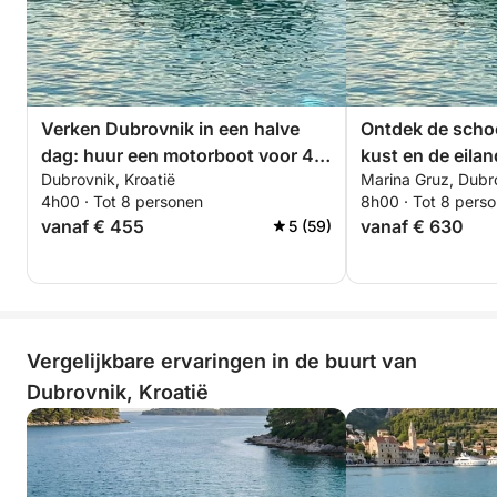
Verken Dubrovnik in een halve
Ontdek de scho
dag: huur een motorboot voor 4
kust en de eila
Dubrovnik, Kroatië
Marina Gruz, Dubro
uur.
Dubrovnik.
4h00 · Tot 8 personen
8h00 · Tot 8 pers
vanaf € 455
vanaf € 630
5 (59)
Vergelijkbare ervaringen in de buurt van
Dubrovnik, Kroatië