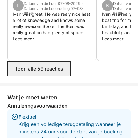
Datum van de huur 07-08-2026 ·
Datum van de
L
K
Datum van de beoordeling 07-08-
Datum van de
Drankjes, snorkeluitrusting en brandstof zijn
2026
2026
Ivan was great. He was realy nice hast
Ivan was really g
inbegrepen, zodat u kunt genieten van een
a lot of knowledge and knows some
boat trip for me a
zorgeloze dag.
really awesom Spots. The Boat was
birthday, and Ivan
really great an had plenty of space for
beautiful places,
us 8. He took his time is alwasy up for
Lees meer
to swim and make
Lees meer
Een perfecte ervaring voor iedereen die de eilanden
a talk explains every spot and was
us feel like it’s 
van Dubrovnik optimaal wil beleven in één complete
kind enought to stop the Boat when
drinks and snorke
en onvergetelijke dag.
we saw a nice spot to take a swim. We
recommend him 
would devenetly do it again.
Toon alle 59 reacties
Wat je moet weten
Annuleringsvoorwaarden
Flexibel
Krijg een volledige terugbetaling wanneer je
minstens 24 uur voor de start van je boeking