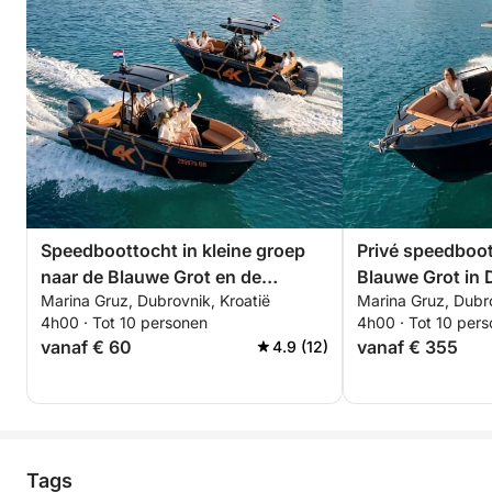
Speedboottocht in kleine groep
Privé speedboot
naar de Blauwe Grot en de
Blauwe Grot in 
Marina Gruz, Dubrovnik, Kroatië
Marina Gruz, Dubro
Elaphits-eilanden.
4h00 · Tot 10 personen
4h00 · Tot 10 per
vanaf € 60
vanaf € 355
4.9 (12)
Tags