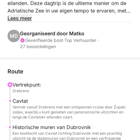
eilanden. Deze dagtrip is de ultieme manier om de
Adriatische Zee in uw eigen tempo te ervaren, met
handige ophaalmogelijkheden vanuit Cavtat,
Lees meer
Srebreno (Hotel Sheraton) of de haven van de oude
stad Dubrovnik. Uw avontuur omvat bezoeken aan
Georganiseerd door Matko
MD
de drie belangrijkste pareltjes van de archipel: de
Geverifieerde boot
·
Top Verhuurder ·
27 beoordelingen
zandstranden van Lopud, de historische charme van
Šipan en de betoverende blauwe grotten van
Koločep.
Route
Aan boord staat uw comfort voorop. U wordt
Vertrekpunt:
begeleid door een professionele kapitein en een
Srebreno
hostess die ervoor zorgen dat uw dag vlekkeloos
verloopt. Ontspan met onze luxe voorzieningen,
Cavtat
Vertrek vanuit Srebreno met een ontspannen cruise door Župski
waaronder een hoogwaardig muzieksysteem, een
zaljev, waarbij u kunt genieten van panoramische uitzichten en
koelbox gevuld met flessen water en frisdranken, en
langs de Cavtatski-eilanden vaart.
een SUP (Stand-Up Paddleboard) om rustige baaien
Historische muren van Dubrovnik
te verkennen. Of u nu wilt zwemmen in verborgen
Een boottocht van Cavtat richting Dubrovnik met een prachtig
baaien of dineren in kustdorpjes, deze privécharter
uitzicht op de stadsmuren van Dubrovnik en een verfrissende