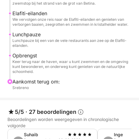
zwemstop bij het strand van de grot van Betina.
biedt totale flexibiliteit.
Elafiti-eilanden
We vervolgen onze reis naar de Elafiti-eilanden en genieten van
Brandstofkosten en havengelden zijn niet bij de prijs
verborgen baaien, zeegrotten en zwemmen in kristalhelder water.
inbegrepen en dienen aan boord te worden betaald.
Lunchpauze
De prijs voor deze cruise is € 600.
Lunchpauze bij een van de vele restaurants aan zee op de Elafiti-
eilanden.
Ervaar de levendige ziel van Kroatië, waar
Opbrengst
eeuwenoude eilanden de kristalheldere horizon
Keer terug naar de haven, waar u kunt zwemmen en de omgeving
ontmoeten.
kunt bewonderen, en onderweg kunt genieten van de natuurlijke
schoonheid.
Aankomst terug om:
Srebreno
5/5
·
27 beoordelingen
Beoordelingen worden weergegeven in chronologische
volgorde
Suhaib
Inge