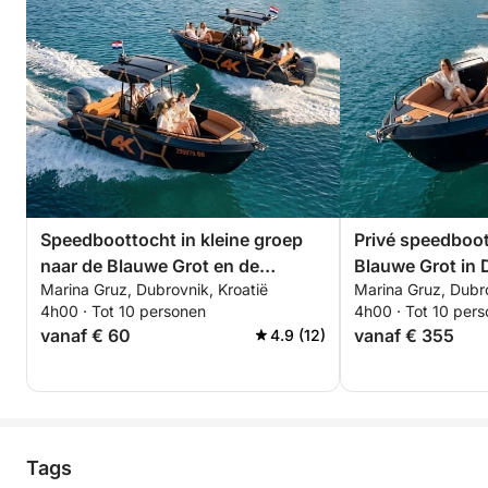
Speedboottocht in kleine groep
Privé speedboot
naar de Blauwe Grot en de
Blauwe Grot in 
Marina Gruz, Dubrovnik, Kroatië
Marina Gruz, Dubro
Elaphits-eilanden.
4h00 · Tot 10 personen
4h00 · Tot 10 per
vanaf € 60
vanaf € 355
4.9 (12)
Tags