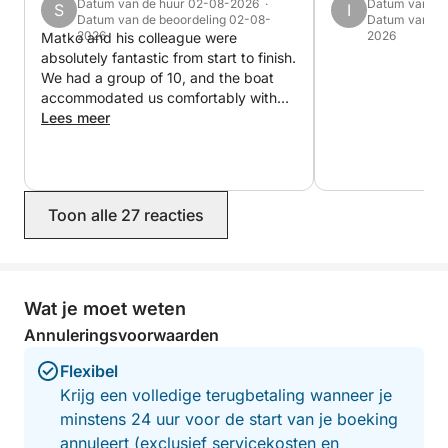
Datum van de huur 02-08-2026 ·
Datum van de
S
I
Datum van de beoordeling 02-08-
Datum van de 
2026
2026
Matko and his colleague were
absolutely fantastic from start to finish.
We had a group of 10, and the boat
accommodated us comfortably with
plenty of space to relax. They
Lees meer
suggested the perfect full-day
itinerary and took us to a beautiful,
quiet island where we enjoyed one of
the best lunches of our trip. The food
Toon alle 27 reacties
was outstanding, the staff were
incredibly welcoming, and the views
were breathtaking. If you’re visiting
Dubrovnik, I can’t recommend Matko
highly enough. He and his team truly
Wat je moet weten
made the day unforgettable.
Annuleringsvoorwaarden
Flexibel
Krijg een volledige terugbetaling wanneer je
minstens 24 uur voor de start van je boeking
annuleert (exclusief servicekosten en