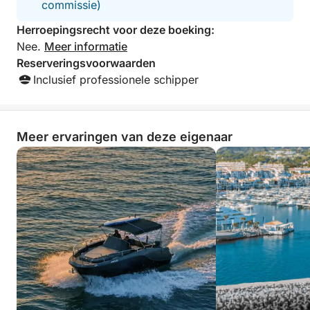
commissie)
quality time met familie en vrienden, deze ervaring
Herroepingsrecht voor deze boeking:
biedt de perfecte combinatie van wilde dieren,
Nee.
Meer informatie
zwemmen en een prachtig kustlandschap.
Reserveringsvoorwaarden
Inclusief professionele schipper
Boek nu en maak u klaar om onvergetelijke
herinneringen te creëren op de Middellandse Zee!
Meer ervaringen van deze eigenaar