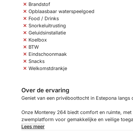
Brandstof
Opblaasbaar waterspeelgoed
Food / Drinks
Snorkeluitrusting
Geluidsinstallatie
Koelbox
BTW
Eindschoonmaak
Snacks
Welkomstdrankje
Over de ervaring
Geniet van een privéboottocht in Estepona langs 
Onze Monterey 264 biedt comfort en ruimte, met 
zwemplatform voor gemakkelijke en veilige toegan
te zwemmen en te genieten van de zee.
Lees meer