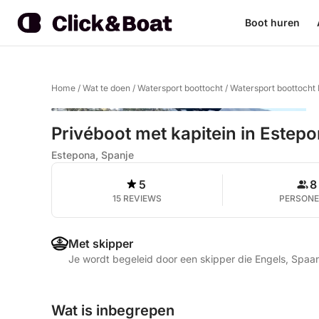
Boot huren
Home
/
Wat te doen
/
Watersport boottocht
/
Watersport boottocht
Privéboot met kapitein in Estep
Estepona, Spanje
5
8
15 REVIEWS
PERSON
Met skipper
Je wordt begeleid door een skipper die Engels, Spaa
Wat is inbegrepen