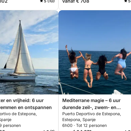
.102
vanaf € 708
5 (10)
5
r en vrijheid: 6 uur
Mediterrane magie – 6 uur
zwemmen en ontspannen
durende zeil-, zwem- en
ortivo de Estepona,
Puerto Deportivo de Estepona,
peddelretraite
Spanje
Estepona, Spanje
 9 personen
6h00 · Tot 12 personen