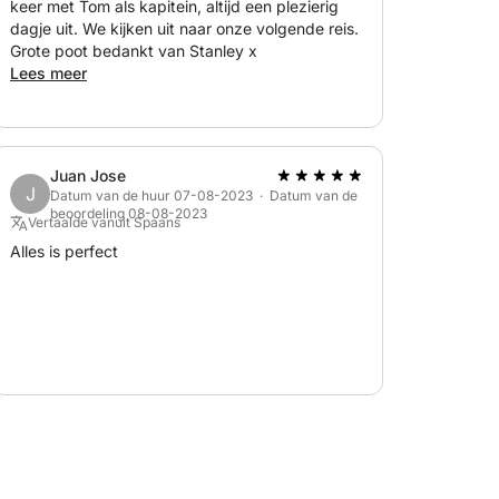
keer met Tom als kapitein, altijd een plezierig
dagje uit. We kijken uit naar onze volgende reis.
Grote poot bedankt van Stanley x
Lees meer
Juan Jose
J
Datum van de huur 07-08-2023 · Datum van de
beoordeling 08-08-2023
Vertaalde vanuit Spaans
Alles is perfect