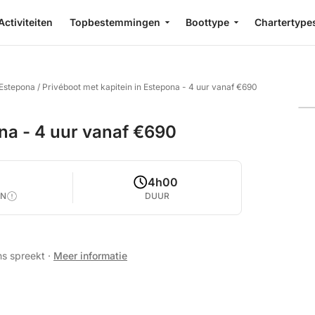
Activiteiten
Topbestemmingen
Boottype
Chartertype
 Estepona
/
Privéboot met kapitein in Estepona - 4 uur vanaf €690
ona - 4 uur vanaf €690
4h00
EN
DUUR
ns spreekt
·
Meer informatie