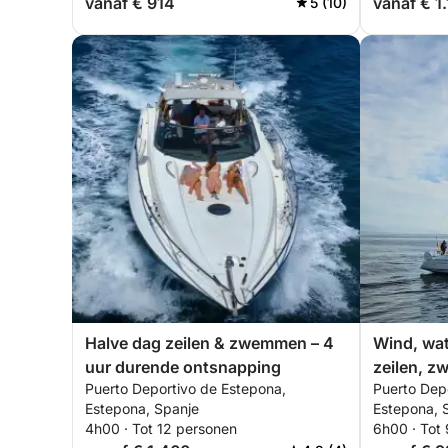
vanaf € 914
vanaf € 1
5 (10)
Halve dag zeilen & zwemmen – 4
Wind, wate
uur durende ontsnapping
zeilen, 
Puerto Deportivo de Estepona,
Puerto Dep
Estepona, Spanje
Estepona, 
4h00 · Tot 12 personen
6h00 · Tot