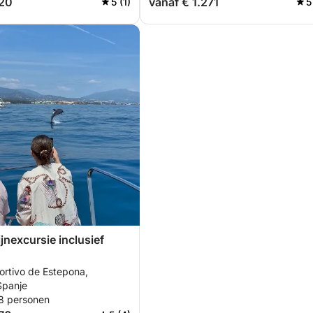
920
vanaf € 1.271
5 (1)
5
ijnexcursie inclusief
ortivo de Estepona,
Spanje
 8 personen