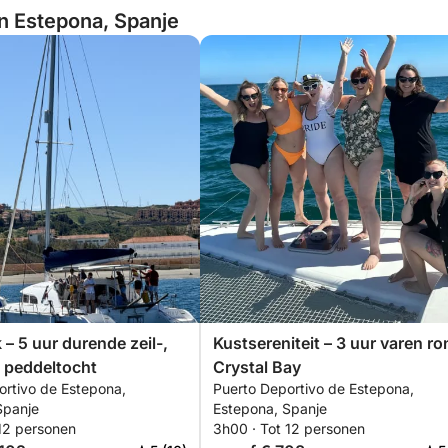
an Estepona, Spanje
 – 5 uur durende zeil-,
Kustsereniteit – 3 uur varen ro
 peddeltocht
Crystal Bay
ortivo de Estepona,
Puerto Deportivo de Estepona,
Spanje
Estepona, Spanje
 12 personen
3h00 · Tot 12 personen