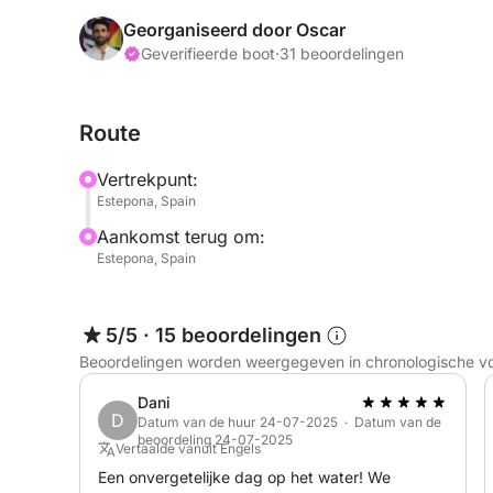
Een professionele kapitein brengt u naar onze fav
Georganiseerd door Oscar
Geverifieerde boot
·
31 beoordelingen
Trips (2-6 uur)
• Routes: Estepona – Casares – Sotogrande – Mar
Route
• Activiteiten: wakeboarden, waterskiën, donutsu
spotten
Vertrekpunt:
Estepona, Spain
Inbegrepen: snacks, drankjes, verzekering, sch
Aankomst terug om:
Estepona, Spain
Niet inbegrepen: snel varen / watersporten: € 100
Neem contact met ons op en wij regelen alles.
5/5
·
15 beoordelingen
Beoordelingen worden weergegeven in chronologische v
Dani
D
Datum van de huur 24-07-2025 · Datum van de
beoordeling 24-07-2025
Vertaalde vanuit Engels
Een onvergetelijke dag op het water! We