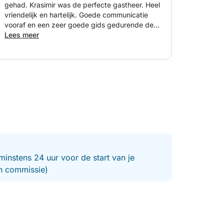
 legendarisch rotseiland omgeven door mythen.
gehad. Krasimir was de perfecte gastheer. Heel
vriendelijk en hartelijk. Goede communicatie
vooraf en een zeer goede gids gedurende de
dag.
Lees meer
jke 8 uur durende verkenning van de prachtige
earen!
minstens 24 uur voor de start van je
en commissie)