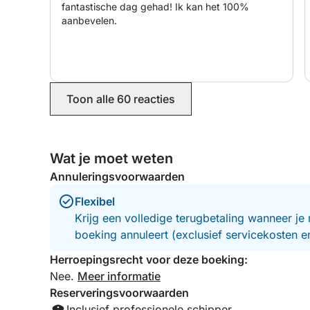
prachtig uitzicht op het iconische Es Vedrà, een
fantastische dag gehad! Ik kan het 100%
Daarna keren we terug naar Ibiza.
aanbevelen.
Kies uw favoriete reisroute voor een onvergeteli
kustlijn en de betoverende schoonheid van de Bal
Toon alle 60 reacties
Wat je moet weten
Annuleringsvoorwaarden
Flexibel
Krijg een volledige terugbetaling wanneer je 
boeking annuleert (exclusief servicekosten 
Herroepingsrecht voor deze boeking:
Nee.
Meer informatie
Reserveringsvoorwaarden
Inclusief professionele schipper