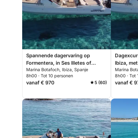
Spannende dagervaring op
Dagexcurs
Formentera, in Ses Illetes of
Ibiza, met
Marina Botafoch, Ibiza, Spanje
Marina Bota
Levante Beach 🏖️☀️🌊
naar keu
8h00 · Tot 10 personen
8h00 · Tot
vanaf € 970
vanaf € 
5 (60)