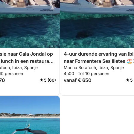
ie naar Cala Jondal op
4-uur durende ervaring van Ib
 lunch in een restaurant
naar Formentera Ses Illetes 🏖️
foch, Ibiza, Spanje
Marina Botafoch, Ibiza, Spanje
ze
🌊
 10 personen
4h00 · Tot 10 personen
970
vanaf € 650
5 (60)
5