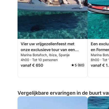
Vier uw vrijgezellenfeest met
Een exclu
onze exclusieve tour van een
en Formen
Marina Botafoch, Ibiza, Spanje
Marina Bota
halve dag (4 uur) naar Illetes,
4h00 · Tot 10 personen
8h00 · Tot 
Formentera of Sa Caleta, het
vanaf € 650
vanaf € 1
5 (60)
zuiden van Ibiza.
Vergelijkbare ervaringen in de buurt va