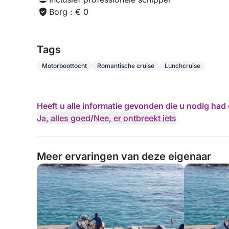
Borg : € 0
Tags
Motorboottocht
Romantische cruise
Lunchcruise
Heeft u alle informatie gevonden die u nodig ha
Ja, alles goed
/
Nee, er ontbreekt iets
Meer ervaringen van deze eigenaar