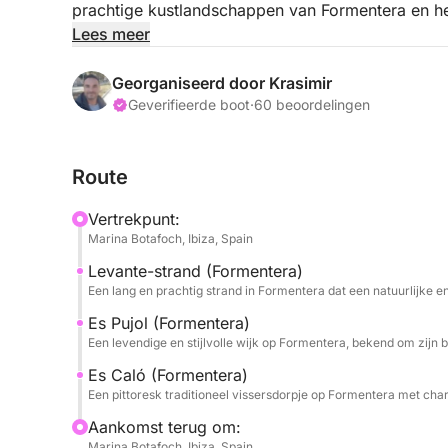
prachtige kustlandschappen van Formentera en he
het eiland. Als u dat wilt, kan ik u onderweg graag een goed restaurant aan het strand
Lees meer
aanbevelen en u daarbij helpen. U kunt uw avontuur kiezen uit drie fantastische routes, die
uiteindelijk afhangen van de weersomstandighed
Georganiseerd door Krasimir
Geverifieerde boot
·
60 beoordelingen
Optie 1: West Formentera en Cala Saona
Route
Maak een 8 uur durende reis naar het westen en
Vertrekpunt:
reis begint met een zeiltocht naar het charmante 
Marina Botafoch, Ibiza, Spain
verfrissende duik. Vervolgens rijden we door na
Levante-strand (Formentera)
zijn ongerepte stranden. Het beste van Formentera 
Een lang en prachtig strand in Formentera dat een natuurlijke en
met zijn adembenemende turquoise water en witte 
slot varen we naar het rustige Saona-strand op Fo
Es Pujol (Formentera)
Een levendige en stijlvolle wijk op Formentera, bekend om zijn 
bekendstaat om zijn kalme, ondiepe water en prac
sereen contrast voordat we terugvaren naar Ibiza
Es Caló (Formentera)
Een pittoresk traditioneel vissersdorpje op Formentera met cha
Optie 2: Formentera Oost naar Es Calo
Aankomst terug om:
Marina Botafoch, Ibiza, Spain