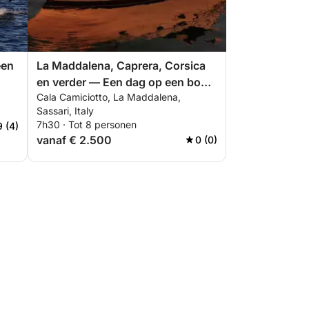
een
La Maddalena, Caprera, Corsica
en verder — Een dag op een boot
Cala Camiciotto, La Maddalena,
te midden van de mooiste zeeën
Sassari, Italy
van de Middellandse Zee
7h30 · Tot 8 personen
9 (4)
vanaf € 2.500
0 (0)