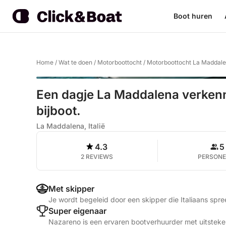
Boot huren
Home
/
Wat te doen
/
Motorboottocht
/
Motorboottocht La Maddal
Een dagje La Maddalena verkenn
bijboot.
La Maddalena, Italië
4.3
5
2 REVIEWS
PERSON
Met skipper
Je wordt begeleid door een skipper die Italiaans spr
Super eigenaar
Nazareno is een ervaren bootverhuurder met uitsteke