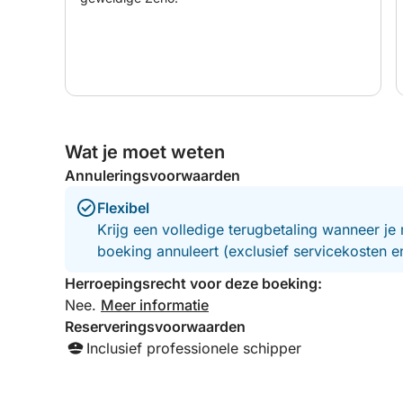
De huurprijs is inclusief schipper.
Brandstof niet inbegrepen.
Neem contact met ons op voor meer informatie o
Wat je moet weten
Annuleringsvoorwaarden
Flexibel
Krijg een volledige terugbetaling wanneer je 
boeking annuleert (exclusief servicekosten 
Herroepingsrecht voor deze boeking:
Nee.
Meer informatie
Reserveringsvoorwaarden
Inclusief professionele schipper