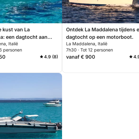
 kust van La
Ontdek La Maddalena tijdens 
a: een dagtocht aan
dagtocht op een motorboot.
a, Italië
La Maddalena, Italië
 een bijboot.
 6 personen
7h30 · Tot 12 personen
350
vanaf € 900
4.9 (8)
4.