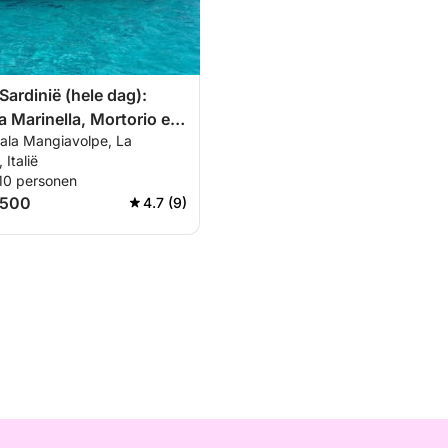
Sardinië (hele dag):
a Marinella, Mortorio en
Cala Mangiavolpe, La
lena
Italië
 10 personen
.500
4.7 (9)