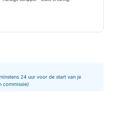
f om uw excursie te boeken!
minstens 24 uur voor de start van je
en commissie)