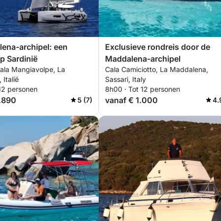
ena-archipel: een
Exclusieve rondreis door de
op Sardinië
Maddalena-archipel
Cala Mangiavolpe, La
Cala Camiciotto, La Maddalena,
Italië
Sassari, Italy
 12 personen
8h00 · Tot 12 personen
.890
vanaf € 1.000
5 (7)
4.