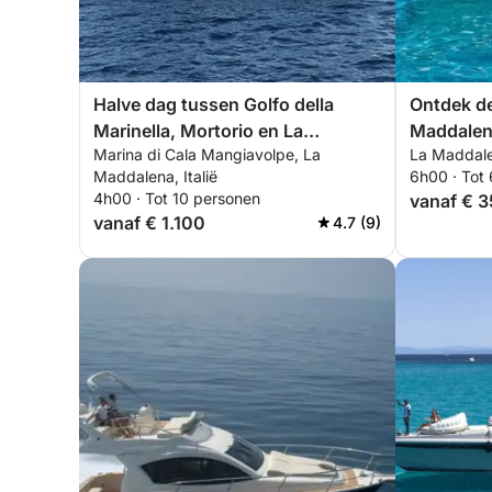
Halve dag tussen Golfo della
Ontdek de
Marinella, Mortorio en La
Maddalen
Marina di Cala Mangiavolpe, La
La Maddalen
Maddalena
boord van
Maddalena, Italië
6h00 · Tot
4h00 · Tot 10 personen
vanaf € 
vanaf € 1.100
4.7 (9)