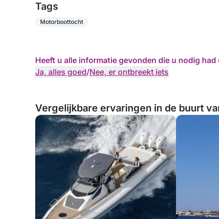
Tags
Motorboottocht
Heeft u alle informatie gevonden die u nodig ha
Ja, alles goed
/
Nee, er ontbreekt iets
Vergelijkbare ervaringen in de buurt va