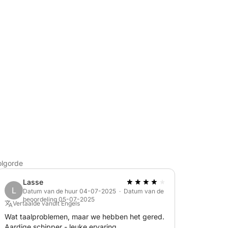
annen terwijl u naar enkele van de meest
 vaart: Spargi, Budelli, Santa Maria,
aaien.
olgorde
Lasse
L
enden die de zee in stijl en comfort willen
Datum van de huur 04-07-2025 · Datum van de
beoordeling 05-07-2025
Vertaalde vanuit Engels
Wat taalproblemen, maar we hebben het gered.
Aardige schipper - leuke ervaring.