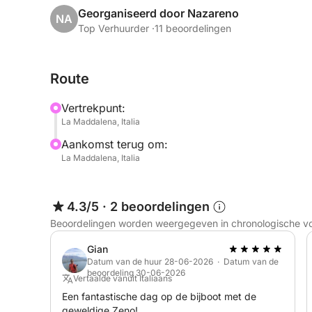
Met een skipper inbegrepen kunt u volledig ontsp
Georganiseerd door Nazareno
NA
iconische bezienswaardigheden van Noord-Sardinië
Top Verhuurder ·
11 beoordelingen
Razzoli, Cala Corsara en vele andere verborgen b
Route
Kenmerken van de RIB:
• Model: Flyer 747
Vertrekpunt:
• Lengte: 7,47 meter
La Maddalena, Italia
• Ideaal voor 5 personen
Aankomst terug om:
• Ruim zonnedek om te ontspannen
La Maddalena, Italia
• Zonnescherm
• Douche met zoet water
• Stereo-installatie
4.3/5
·
2 beoordelingen
• Koelkast beschikbaar voor gasten
Beoordelingen worden weergegeven in chronologische v
• Krachtige motor voor veilige en snelle vaart
Gian
Ideaal voor gezinnen, stellen of kleine groepen vri
Datum van de huur 28-06-2026 · Datum van de
beoordeling 30-06-2026
beleven.
Vertaalde vanuit Italiaans
Een fantastische dag op de bijboot met de
geweldige Zeno!