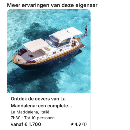
Meer ervaringen van deze eigenaar
Ontdek de oevers van La
Maddalena: een complete
La Maddalena, Italië
dagtocht aan boord van een
7h30 · Tot 10 personen
motorboot
vanaf € 1.700
4.8 (1)