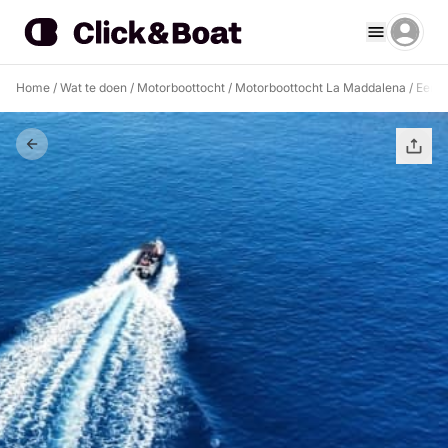
Home
/
Wat te doen
/
Motorboottocht
/
Motorboottocht La Maddalena
/
Een d