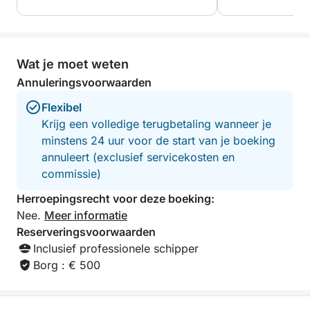
stereo-installatie, zwemplatform met ladder en iglo
(op aanvraag beschikbaar).
KENMERKEN:
Wat je moet weten
Superstabiele polyester romp, 250 pk Suzuki-motor.
Annuleringsvoorwaarden
Flexibel
Krijg een volledige terugbetaling wanneer je
minstens 24 uur voor de start van je boeking
annuleert (exclusief servicekosten en
commissie)
Herroepingsrecht voor deze boeking:
Nee.
Meer informatie
Reserveringsvoorwaarden
Inclusief professionele schipper
Borg : € 500