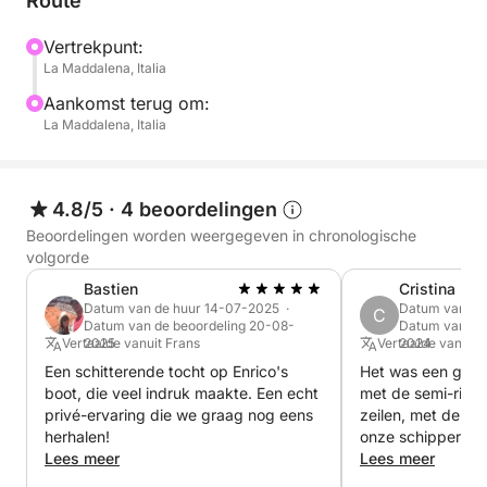
Route
variëren (afhankelijk van het weer en uw
voorkeuren) tussen de eilanden Caprera, Santo
Vertrekpunt:
La Maddalena, Italia
Stefano of La Maddalena.
Aankomst terug om:
Voor de tour door Zuid-Corsica geldt een toeslag
La Maddalena, Italia
van € 300.
VERTREK:
4.8/5
·
4 beoordelingen
Vanuit La Maddalena, Palau of Poltu Quatu.
Beoordelingen worden weergegeven in chronologische
volgorde
LET OP! BRANDSTOFTOESLAG
Bastien
Cristina
Voor vertrek vanuit Poltu Quatu: +€ 150
Datum van de huur 14-07-2025 ·
Datum van de
C
Datum van de beoordeling 20-08-
Datum van de 
Vertaalde vanuit Frans
2025
Vertaalde vanuit 
2024
Voor vertrek vanuit Palau: +€ 70
Een schitterende tocht op Enrico's
Het was een gewe
boot, die veel indruk maakte. Een echt
met de semi-rigid
WAT U AAN BOORD VINDT:
privé-ervaring die we graag nog eens
zeilen, met de vri
Comfortabele kussens (dit jaar gerenoveerd, met
herhalen!
onze schipper !! W
Lees meer
zeerste aan!
Lees meer
een zonnedek op de boeg), zonnescherm, douche,