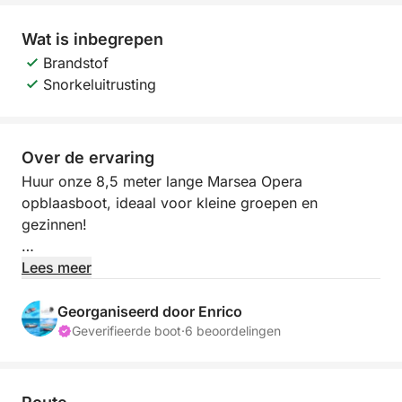
Wat is inbegrepen
Brandstof
Snorkeluitrusting
Over de ervaring
Huur onze 8,5 meter lange Marsea Opera
opblaasboot, ideaal voor kleine groepen en
gezinnen!
Maximale capaciteit: 10 passagiers.
Lees meer
REISPLAN:
Georganiseerd door Enrico
Eerste stop om te zwemmen bij het eiland Spargi,
Geverifieerde boot
·
6 beoordelingen
waar u langs het roze strand vaart voor
souvenirfoto's. Daarna een stop om te zwemmen bij
de natuurlijke zwembaden van Budelli. Andere stops