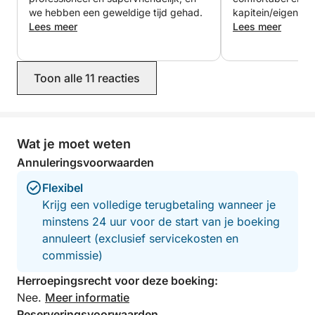
van koolstofvezel, een wifi-stereosysteem, een
we hebben een geweldige tijd gehad.
kapitein/eigenaa
Lees meer
fantastisch. Hij g
Lees meer
inductiekookplaat, 220-volt stopcontacten, een
fantastische rond
föhn, een oplaadstation voor mobiele telefoons,
omgeving en raa
Nespresso en nog veel meer.
fantastische plek
Toon alle 11 reacties
Liska, die alleen 
Inbegrepen in de prijs:
is. Na de lunch t
prachtige turquoi
omgeving, zwomm
- Uitgebreid buffet aan boord
de middagzon. Ik
Wat je moet weten
- Discrete, ervaren en professionele bemanning
Luca en zijn fant
Annuleringsvoorwaarden
harte aanbevelen
Exclusief:
Flexibel
Krijg een volledige terugbetaling wanneer je
- Brandstof
minstens 24 uur voor de start van je boeking
annuleert (exclusief servicekosten en
Duur van een halve of hele dag.
commissie)
Herroepingsrecht voor deze boeking:
Geen groepsreizen, maximaal 6 gasten.
Nee.
Meer informatie
Reserveringsvoorwaarden