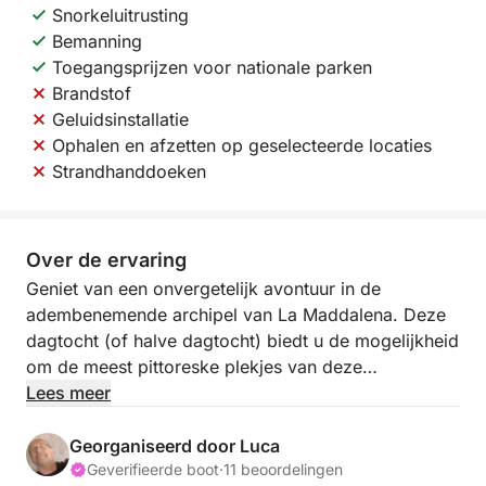
Snorkeluitrusting
Bemanning
Toegangsprijzen voor nationale parken
Brandstof
Geluidsinstallatie
Ophalen en afzetten op geselecteerde locaties
Strandhanddoeken
Over de ervaring
Geniet van een onvergetelijk avontuur in de
adembenemende archipel van La Maddalena. Deze
dagtocht (of halve dagtocht) biedt u de mogelijkheid
om de meest pittoreske plekjes van deze
fascinerende eilanden te ontdekken. Met de
Lees meer
krachtige en wendbare Tempest 44 bereikt u
gemakkelijk afgelegen stranden, verborgen baaien
Georganiseerd door Luca
en inhammen, waar u kunt genieten van kristalhelder
Geverifieerde boot
·
11 beoordelingen