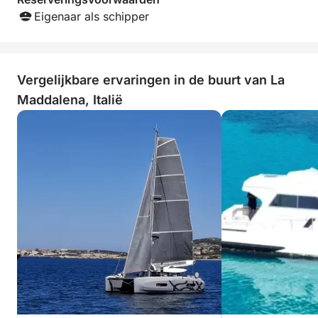
Reserveringen worden niet minder dan 24 uur van
Eigenaar als schipper
tevoren geaccepteerd.
Neem voor meer informatie gerust contact met mij
op via Click&Boat!
Vergelijkbare ervaringen in de buurt van La
Maddalena, Italië