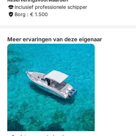
verloopt. Hiervoor geldt een toeslag.
Inclusief professionele schipper
Borg : € 1.500
Meer ervaringen van deze eigenaar