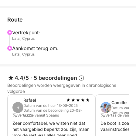
vrienden, deze luxe boottocht vanuit de haven van
Latchi naar het adembenemende Akamas-
schiereiland en de Blauwe Lagune is een avontuur
Route
dat u niet wilt missen.
Vertrekpunt:
Latsi, Cyprus
Onze gloednieuwe luxe boot is volledig uitgerust
met maskers en snorkeluitrusting, een koelbox en
Aankomst terug om:
reddingsvesten, zodat u in stijl de levendige
Latsi, Cyprus
onderwaterwereld van het Akamas-schiereiland en
de Blauwe Lagune kunt verkennen.
4.4/5
·
5 beoordelingen
Technische specificaties
Beoordelingen worden weergegeven in chronologische
Maximale passagierscapaciteit: 8
volgorde
Lengte romp: 6,05 m
Rafael
Camille
Breedte romp: 2,25 m
Datum van de huur 13-08-2025 ·
R
Datum van de
Datum van de beoordeling 20-08-
Motorvermogen: max. 150 pk
Datum van de
Vertaalde vanuit Spaans
2025
Vertaalde vanuit 
Gewicht: 900 kg
Zeer comfortabel, we wisten niet dat
De boot is zoals
het vaargebied beperkt zou zijn, maar
vaarinstructies en
Beschikbare vertrektijden: 09:00 | 10:00 | 13:00 |
voor de rest was alles zeer goed.