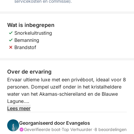
servicekosten en commissie).
Wat is inbegrepen
Snorkeluitrusting
Bemanning
Brandstof
Over de ervaring
Ervaar ultieme luxe met een privéboot, ideaal voor 8
personen. Dompel uzelf onder in het kristalheldere
water van het Akamas-schiereiland en de Blauwe
Lagune.
Lees meer
Uitgebreide beschrijving
Of u nu op zoek bent naar een romantisch uitje, een
Georganiseerd door Evangelos
familievakantie of een avontuur vol plezier met
Geverifieerde boot
·
Top Verhuurder ·
8 beoordelingen