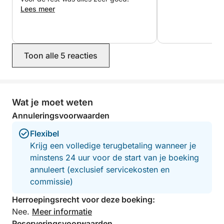
14:00
Lees meer
Huurduuropties:
3 uur — € 320,00
Toon alle 5 reacties
4 uur — € 360,00
6 uur — € 480,00
* Brandstof is niet inbegrepen en wordt na de
Wat je moet weten
huurperiode afgerekend op basis van het werkelijke
Annuleringsvoorwaarden
verbruik. Voor 3-4 uur bedragen de kosten circa €
50,00.
Flexibel
Krijg een volledige terugbetaling wanneer je
* Een kapitein kan worden bijgehuurd voor € 20
minstens 24 uur voor de start van je boeking
extra per uur. Maximale groepsgrootte: 7 personen
annuleert (exclusief servicekosten en
+ kapitein
commissie)
Herroepingsrecht voor deze boeking:
*Optioneel is een transfer vanaf uw hotel in Paphos
Nee.
Meer informatie
beschikbaar, zodat uw avontuur volledig zorgeloos
Reserveringsvoorwaarden