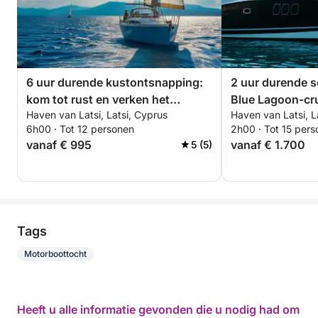
6 uur durende kustontsnapping:
2 uur durende s
kom tot rust en verken het
Blue Lagoon-cru
Haven van Latsi, Latsi, Cyprus
Haven van Latsi, L
Akamas-schiereiland
6h00 · Tot 12 personen
2h00 · Tot 15 per
vanaf € 995
vanaf € 1.700
5 (5)
Tags
Motorboottocht
Heeft u alle informatie gevonden die u nodig had om