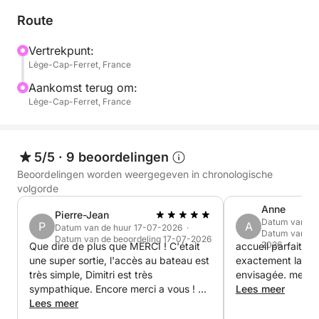
bereikbaar zijn.
Route
Belangrijk: Voor uw veiligheid is het dragen van een
Vertrekpunt:
Lège-Cap-Ferret, France
reddingsvest (wordt verstrekt) verplicht voor
personen onder de 16 jaar.
Aankomst terug om:
Lège-Cap-Ferret, France
U heeft dus geen vaarbewijs nodig om deze ervaring
te beleven. Ik laat u graag deze magische plek zien
(Bird Island, Banc de la Vigne, enz.) met meerdere
5/5
·
9 beoordelingen
zwemstops!
Beoordelingen worden weergegeven in chronologische
volgorde
Comfortabele boot met zonnedek en picknicktafel.
Anne
Pierre-Jean
Datum van de
P
A
Datum van de huur 17-07-2026 ·
Datum van de 
Vertrek- en aankomsttijden variëren, aangezien de
Datum van de beoordeling 17-07-2026
2026
Que dire de plus que MERCI ! C'était
accueil parfait ! 
boot zich bevindt in een ankerplaats die droogvalt
une super sortie, l'accès au bateau est
exactement la ba
bij eb en vloed.
très simple, Dimitri est très
envisagée. merci 
sympathique. Encore merci a vous ! A
Lees meer
refaire sans hésitation ! La VRAIE
Lees meer
Vertrek mogelijk vanuit Le Canon, Grand Piqué of
expérience du bassin est ici!