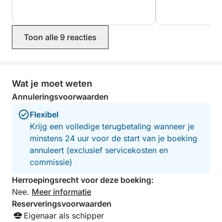
Cap-Ferret.
Geniet van de eenvoudige geneugten van de zee!
Toon alle 9 reacties
Maximaal 4 personen voor een optimale beleving.
Flexibele annuleringsvoorwaarden en brandstof
inbegrepen.
Wat je moet weten
Annuleringsvoorwaarden
Neem gerust contact met me op als je vragen hebt
voordat je boekt.
Flexibel
Krijg een volledige terugbetaling wanneer je
Ik spreek Engels, Spaans en Frans.
minstens 24 uur voor de start van je boeking
annuleert (exclusief servicekosten en
commissie)
Herroepingsrecht voor deze boeking:
Nee.
Meer informatie
Reserveringsvoorwaarden
Eigenaar als schipper