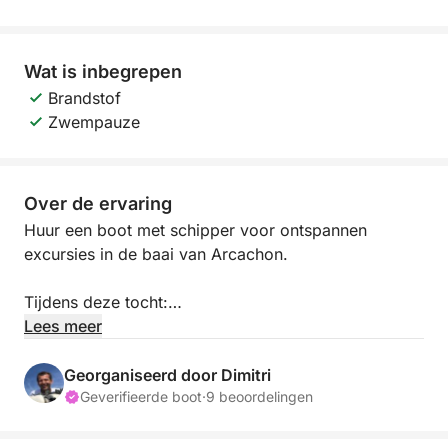
Wat is inbegrepen
Brandstof
Zwempauze
Over de ervaring
Huur een boot met schipper voor ontspannen
excursies in de baai van Arcachon.
Tijdens deze tocht:
Lees meer
- Ontdek het schiereiland vanaf de zee
- Verken de huizen op palen en stop om te
Georganiseerd door Dimitri
zwemmen.
Geverifieerde boot
·
9 beoordelingen
- Ontdek de mooiste stranden die alleen vanaf zee