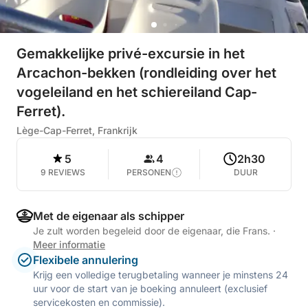
Gemakkelijke privé-excursie in het
Arcachon-bekken (rondleiding over het
vogeleiland en het schiereiland Cap-
Ferret).
Lège-Cap-Ferret, Frankrijk
5
4
2h30
9 REVIEWS
PERSONEN
DUUR
Met de eigenaar als schipper
Je zult worden begeleid door de eigenaar, die Frans.
·
Meer informatie
Flexibele annulering
Krijg een volledige terugbetaling wanneer je minstens 24
uur voor de start van je boeking annuleert (exclusief
servicekosten en commissie).