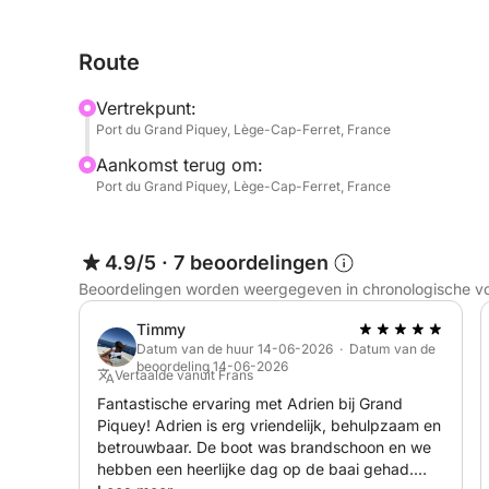
Aan boord van de Capelli Tempest 770 Luxe genie
comfortabele boot met plaats voor maximaal 16 p
Route
ligbedden, een audiosysteem, een tafel voor een a
zonsondergang in optimale omstandigheden te b
Vertrekpunt:
Port du Grand Piquey, Lège-Cap-Ferret, France
Deze excursie is ideaal voor een gezellig uitje m
Aankomst terug om:
Arcachon in een uitzonderlijk licht te ontdekken.
Port du Grand Piquey, Lège-Cap-Ferret, France
Programma: 18:30 – 21:30
Vertrek: Haven van Grand Piquey – Cap Ferret
4.9/5
·
7 beoordelingen
Beoordelingen worden weergegeven in chronologische v
Niet inbegrepen (ter plaatse te betalen):
Schipper: € 150
Timmy
Brandstof (op basis van verbruik)
Datum van de huur 14-06-2026 · Datum van de
beoordeling 14-06-2026
Vertaalde vanuit Frans
Beschikbare opties:
Fantastische ervaring met Adrien bij Grand
Piquey! Adrien is erg vriendelijk, behulpzaam en
Opblaasband achter een boot: € 30 / reservering
betrouwbaar. De boot was brandschoon en we
Waterskiën: € 30 / reservering
hebben een heerlijke dag op de baai gehad.
Wakeboarden: € 30 / dag