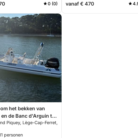
970
vanaf € 470
0 (0)
4.
 om het bekken van
en de Banc d'Arguin te
and Piquey, Lège-Cap-Ferret,
n
11 personen