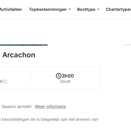
Activiteiten
Topbestemmingen
Boottype
Chartertype
n Arcachon
5
3h00
EN
DUUR
s, Spaans spreekt
·
Meer informatie
 beoordelingen en is toegewijd aan het leveren van