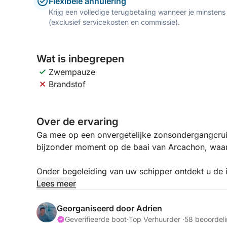
Flexibele annulering
Krijg een volledige terugbetaling wanneer je minstens
(exclusief servicekosten en commissie).
Wat is inbegrepen
Zwempauze
Brandstof
Over de ervaring
Ga mee op een onvergetelijke zonsondergangcruis
bijzonder moment op de baai van Arcachon, waa
Onder begeleiding van uw schipper ontdekt u de 
vriendelijke en ontspannen sfeer. Tussen de wee
Lees meer
water, de oesterkwekerijen, de paalwoningen en 
belooft deze ervaring een tijdloos moment.
Georganiseerd door Adrien
Geverifieerde boot
·
Top Verhuurder ·
58 beoordel