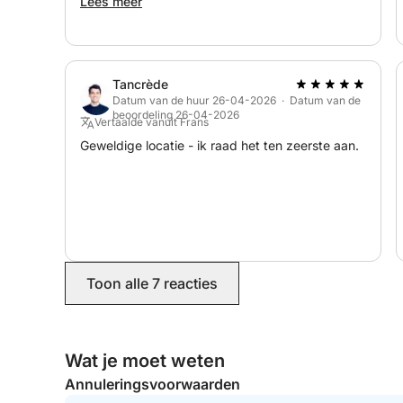
Alles verliep perfect van begin tot eind. Ik
Lees meer
beveel Adrien van harte aan. Nogmaals
Laat u meevoeren door de unieke sfeer van de 
bedankt!
en geniet van een onvergetelijke ervaring op zee!
Tancrède
Datum van de huur 26-04-2026 · Datum van de
beoordeling 26-04-2026
Vertaalde vanuit Frans
Geweldige locatie - ik raad het ten zeerste aan.
Toon alle 7 reacties
Wat je moet weten
Annuleringsvoorwaarden