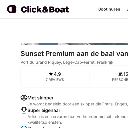
Boot huren
Sunset Premium aan de baai va
Port du Grand Piquey, Lège-Cap-Ferret, Frankrijk
4.9
1
7 REVIEWS
PERSON
Met skipper
Je wordt begeleid door een skipper die Frans, Engel
Super eigenaar
Adrien is een ervaren bootverhuurder met uitstekende
kwaliteitsdiensten.