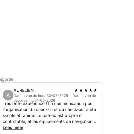
t u van een ruime, krachtige en
ersonen. De boot is voorzien van grote
peritief en talloze perfecte plekjes om de
ewonderen.
et vrienden, familie of gewoon om de baai van
olgorde
AURELIEN
A
Datum van de huur 30-05-2026 · Datum van de
beoordeling 01-06-2026
Très belle expérience ! La communication pour
l’organisation du check-in et du check-out a été
simple et rapide. Le bateau est propre et
confortable, et les équipements de navigation
fonctionnent parfaitement. Nous étions 15 à
Lees meer
bord et avons passé un excellent moment.