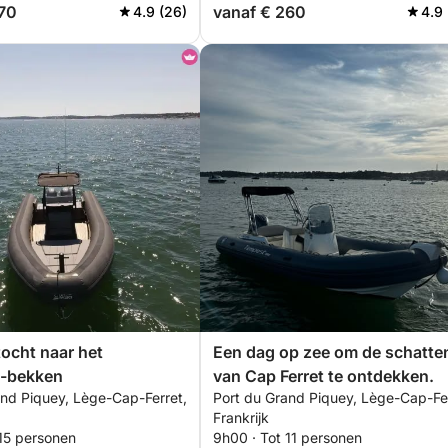
370
vanaf € 260
4.9 (26)
4.9 
ocht naar het
Een dag op zee om de schatte
-bekken
van Cap Ferret te ontdekken.
and Piquey, Lège-Cap-Ferret,
Port du Grand Piquey, Lège-Cap-Fer
Frankrijk
 15 personen
9h00 · Tot 11 personen