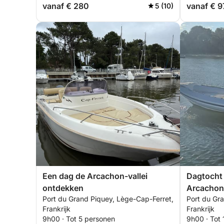
vanaf € 280
vanaf € 
5 (10)
Een dag de Arcachon-vallei
Dagtocht
ontdekken
Arcachon 
Port du Grand Piquey, Lège-Cap-Ferret,
Port du Gr
ontdekke
Frankrijk
Frankrijk
9h00 · Tot 5 personen
9h00 · Tot 