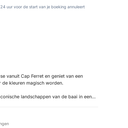
 24 uur voor de start van je boeking annuleert
e vanuit Cap Ferret en geniet van een
r de kleuren magisch worden.
iconische landschappen van de baai in een
rspiegeling van de ondergaande zon op het
de magnifieke panorama's van Cap Ferret,
ingen