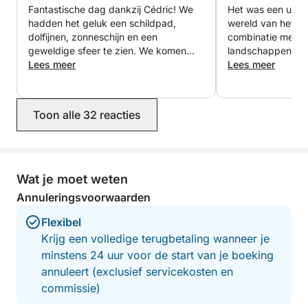
Fantastische dag dankzij Cédric! We
Het was een unie
Comfort en gezelligheid
hadden het geluk een schildpad,
wereld van het ze
De boot biedt plaats aan maximaal 12 passagiers,
dolfijnen, zonneschijn en een
combinatie met o
geweldige sfeer te zien. We komen
landschappen. Ee
wat een intieme ervaring en voldoende ruimte voor
zeker terug!
Lees meer
bedankje aan Céd
Lees meer
iedereen garandeert.
hartelijk heeft o
fantastische ontm
Inbegrepen uitrusting: Snorkelsets (vinnen, maskers
dolfijnen… die on
Toon alle 32 reacties
en snorkels) zijn beschikbaar voor uw
zelfs lieten geni
spel voor de boe
onderwateravonturen.
Geweldig!
Lunch: Omdat ik zelf niet zo goed kan koken
Wat je moet weten
(niemand is perfect!), laat ik het aan u over om uw
Annuleringsvoorwaarden
picknick of lunch te organiseren.
Flexibel
Extraatje: Ik bied u graag een lokaal aperitief aan om
Krijg een volledige terugbetaling wanneer je
onze zeereis te vieren.
minstens 24 uur voor de start van je boeking
annuleert (exclusief servicekosten en
Verzamelpunt: Vertrek en terugkomst bij de
commissie)
aanlegsteiger in Trois-Îlets.