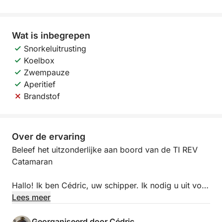
Wat is inbegrepen
Snorkeluitrusting
Koelbox
Zwempauze
Aperitief
Brandstof
Over de ervaring
Beleef het uitzonderlijke aan boord van de TI REV
Catamaran
Hallo! Ik ben Cédric, uw schipper. Ik nodig u uit voor
een tijdloze ontsnapping vanuit Trois-Îlets. Mijn
Lees meer
ruime en comfortabele catamaran is de ideale
setting voor een privé-uitje op maat, ver weg van de
Georganiseerd door Cédric