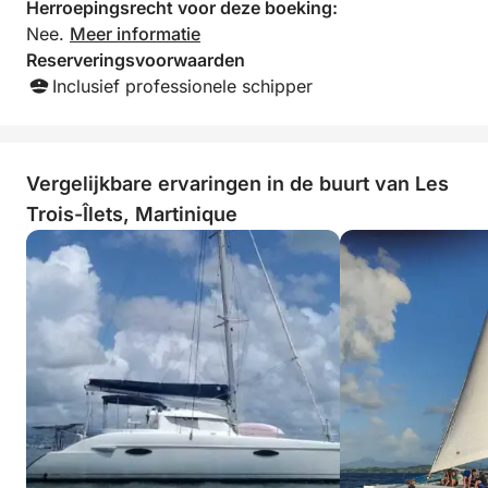
Herroepingsrecht voor deze boeking:
Nee.
Meer informatie
Klaar om te vertrekken?
Reserveringsvoorwaarden
Inclusief professionele schipper
Neem gerust contact met mij op als u vragen heeft
of uw datum wilt reserveren. Ik help u graag bij het
plannen van deze dag.
Vergelijkbare ervaringen in de buurt van Les
Tot ziens op zee,
Trois-Îlets, Martinique
Cédric
TI REV Catamaran