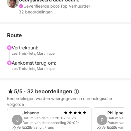
drukte.
Geverifieerde boot
·
Top Verhuurder ·
32 beoordelingen
Uw avontuur, uw regels
Aan boord van de TI REV is de route niet
vastgelegd: u bepaalt uw eigen pad.
Route
Vertrekpunt:
Volg uw wensen: ik bied suggesties voor routes,
Les Trois-Îlets, Martinique
maar u heeft de volledige controle om de dag naar
uw eigen wensen in te vullen.
Aankomst terug om:
Les Trois-Îlets, Martinique
In uw eigen tempo: zwemmen in kristalhelder water,
snorkelen, ontspannen in de zon of de ongerepte
kustlijn verkennen... U bepaalt het ritme.
5/5
·
32 beoordelingen
Beoordelingen worden weergegeven in chronologische
Toegewijde ondersteuning: als uw schipper zet ik
volgorde
mijn ervaring graag in om u naar de mooiste plekjes
Johanne
Philippe
en meest afgelegen onderwaterwerelden langs de
Datum van de huur 20-02-2026 ·
Datum van de
J
P
Datum van de beoordeling 20-02-
Datum van de 
kust te leiden.
Vertaalde vanuit Frans
2026
Vertaalde vanuit 
2026