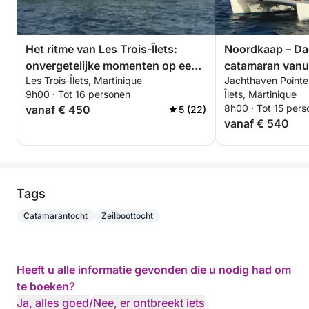
Het ritme van Les Trois-Îlets:
Noordkaap – Da
onvergetelijke momenten op een
catamaran vanuit
Les Trois-Îlets, Martinique
Jachthaven Pointe 
catamaran
9h00 · Tot 16 personen
Îlets, Martinique
8h00 · Tot 15 per
vanaf € 450
5 (22)
vanaf € 540
Tags
Catamarantocht
Zeilboottocht
Heeft u alle informatie gevonden die u nodig had om
te boeken?
Ja, alles goed
/
Nee, er ontbreekt iets