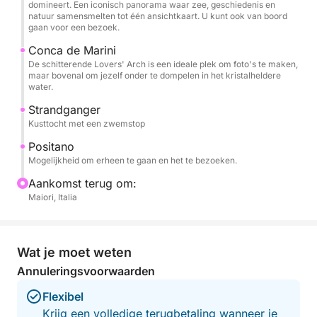
poorten, een zwemtrap en een koelkast. Deze boot
domineert. Een iconisch panorama waar zee, geschiedenis en
natuur samensmelten tot één ansichtkaart. U kunt ook van boord
biedt plaats aan maximaal 6 personen, waardoor hij
gaan voor een bezoek.
ideaal is voor gezinnen en vriendengroepen.
Conca de Marini
De schitterende Lovers' Arch is een ideale plek om foto's te maken,
De prijs is inclusief de boot, brandstof, schipper,
maar bovenal om jezelf onder te dompelen in het kristalheldere
water.
drankjes aan boord en strandhanddoeken, zodat u
zich volledig kunt concentreren op het genieten van
Strandganger
de zee en het uitzicht.
Kusttocht met een zwemstop
Positano
Deze ervaring is de ideale keuze voor wie de
Mogelijkheid om erheen te gaan en het te bezoeken.
Amalfikust vanaf het water wil beleven op een
Aankomst terug om:
authentieke, ontspannen en onvergetelijke manier, en
Maiori, Italia
bijzondere herinneringen wil creëren met de mensen
van wie u houdt.
Wat je moet weten
Brandstof inbegrepen.
Annuleringsvoorwaarden
Neem gerust contact met mij op via Click&Boat voor
Flexibel
meer informatie en om deze snelle boot te boeken
Krijg een volledige terugbetaling wanneer je