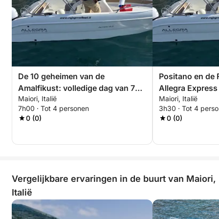
De 10 geheimen van de
Positano en de 
Amalfikust: volledige dag van 7
Allegra Express
Maiori, Italië
Maiori, Italië
uur
7h00 · Tot 4 personen
3h30 · Tot 4 pers
0 (0)
0 (0)
Vergelijkbare ervaringen in de buurt van Maiori,
Italië