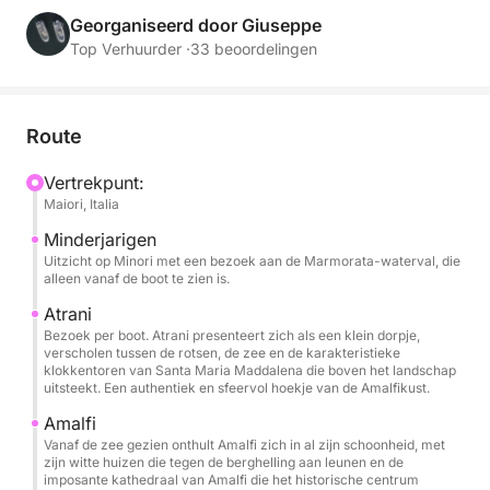
ontdekken, met panoramische uitzichten,
Georganiseerd door Giuseppe
verfrissende zwempartijen en momenten van pure
Top Verhuurder ·
33 beoordelingen
ontspanning.
Gedurende de dag vaart u langs een van de meest
Route
iconische kustlijnen van de Middellandse Zee en
bewondert u Amalfi, Praiano en Positano vanaf het
Vertrekpunt:
Maiori, Italia
water met hun steile kliffen en unieke kleuren.
Zwemstops bieden u de gelegenheid om te
Minderjarigen
zwemmen in kristalhelder water en te genieten van
Uitzicht op Minori met een bezoek aan de Marmorata-waterval, die
alleen vanaf de boot te zien is.
de zee, ver weg van de drukte. Aan boord kunt u
ontspannen op de comfortabele zonnedekken en in
Atrani
Bezoek per boot. Atrani presenteert zich als een klein dorpje,
de schaduw van de luifel tijdens de warmste uren
verscholen tussen de rotsen, de zee en de karakteristieke
van de dag.
klokkentoren van Santa Maria Maddalena die boven het landschap
uitsteekt. Een authentiek en sfeervol hoekje van de Amalfikust.
De boot biedt alle comfort die u nodig heeft voor
Amalfi
een perfecte dag: een ruim zonnedek, een
Vanaf de zee gezien onthult Amalfi zich in al zijn schoonheid, met
zijn witte huizen die tegen de berghelling aan leunen en de
zoetwaterdouche, een Bluetooth-stereo, USB-
imposante kathedraal van Amalfi die het historische centrum