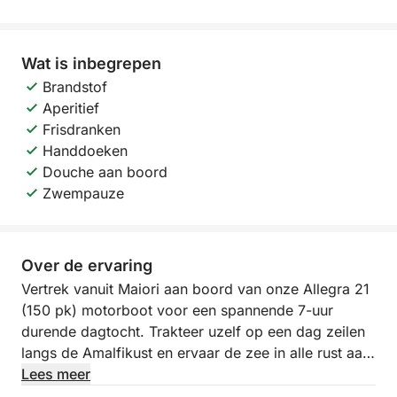
Wat is inbegrepen
Brandstof
Aperitief
Frisdranken
Handdoeken
Douche aan boord
Zwempauze
Over de ervaring
Vertrek vanuit Maiori aan boord van onze Allegra 21
(150 pk) motorboot voor een spannende 7-uur
durende dagtocht. Trakteer uzelf op een dag zeilen
langs de Amalfikust en ervaar de zee in alle rust aan
boord van een Allegra 21. Deze tour is speciaal
Lees meer
ontworpen voor wie de kust in al zijn facetten wil