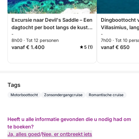
Excursie naar Devil's Saddle – Een
Dingboottocht v
dagtocht per boot langs de kust
Villasimius, lan
-
-
van Cagliari
kristalheldere z
8h00 · Tot 12 personen
7h00 · Tot 10 per
vanaf € 1.400
vanaf € 650
5 (1)
Tags
Motorboottocht
Zonsondergangcruise
Romantische cruise
Heeft u alle informatie gevonden die u nodig had om
te boeken?
Ja, alles goed
/
Nee, er ontbreekt iets