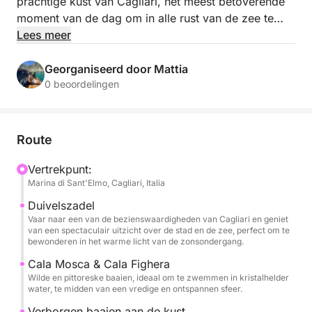
prachtige kust van Cagliari, het meest betoverende
moment van de dag om in alle rust van de zee te
genieten.
Lees meer
Vertrekkend vanuit Marina Sant'Elmo vaart u langs
Georganiseerd door Mattia
enkele van de mooiste baaien in de omgeving, zoals
0 beoordelingen
Cala Mosca, Cala Bernat en Cala Fighera, omgeven
door kristalhelder water en adembenemende
uitzichten. De tour omvat zwempauzes, ideaal om te
Route
ontspannen en te genieten van de zee in een vredige
en betoverende sfeer.
Vertrekpunt:
Marina di Sant'Elmo, Cagliari, Italia
Een compleet aperitief wacht u aan boord, inclusief
Duivelszadel
een fles wijn of prosecco, frisdranken, snacks en
Vaar naar een van de bezienswaardigheden van Cagliari en geniet
van een spectaculair uitzicht over de stad en de zee, perfect om te
typische lokale producten op aanvraag.
bewonderen in het warme licht van de zonsondergang.
Cala Mosca & Cala Fighera
U kunt de ervaring ook personaliseren met drankjes
Wilde en pittoreske baaien, ideaal om te zwemmen in kristalhelder
of specifieke verzoeken, waardoor het moment nog
water, te midden van een vredige en ontspannen sfeer.
specialer wordt.
Verborgen baaien aan de kust