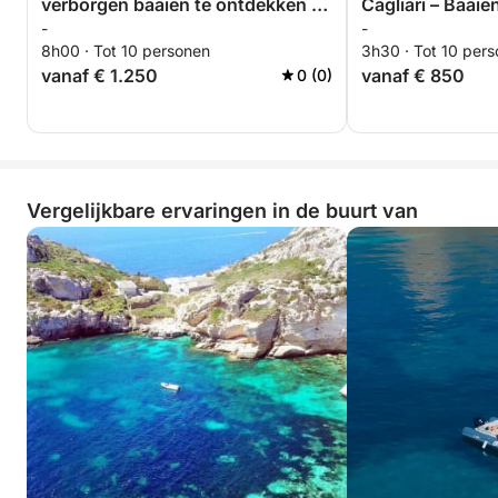
verborgen baaien te ontdekken en
Cagliari – Baaie
-
-
te ontspannen op zee. Tour op
zee
8h00 · Tot 10 personen
3h30 · Tot 10 per
maat.
vanaf € 1.250
vanaf € 850
0 (0)
Vergelijkbare ervaringen in de buurt van