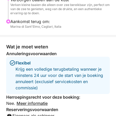
Verken kleine baaien die alleen over zee bereikbaar zijn, perfect om
Huisdieren zijn welkom aan boord, dus u kunt deze
van de zee te genieten, weg van de drukte, en een authentieke
ervaring op te doen.
onvergetelijke zonsondergang delen met uw trouwe
viervoeter.
Aankomst terug om:
Marina di Sant'Elmo, Cagliari, Italia
Terwijl de zon ondergaat, kunt u aan boord
ontspannen en genieten van de unieke kleuren en de
magische sfeer, perfect voor stellen, vrienden of
Wat je moet weten
kleine groepen.
Annuleringsvoorwaarden
Flexibel
Krijg een volledige terugbetaling wanneer je
minstens 24 uur voor de start van je boeking
annuleert (exclusief servicekosten en
commissie)
Herroepingsrecht voor deze boeking:
Nee.
Meer informatie
Reserveringsvoorwaarden
Eigenaar als schipper