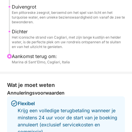
Een perfecte ervaring voor stellen, gezinnen of
Duivengrot
vriendengroepen die de zee van Cagliari op een
Een pittoreske zeegrot, beroemd om het spel van licht en het
eenvoudige, ontspannen en authentieke manier
turquoise water, een unieke bezienswaardigheid om vanaf de zee te
bewonderen.
willen ontdekken.
Dichter
Het iconische strand van Cagliari, met zijn lange kustlijn en helder
water, is de perfecte plek om uw rondreis ontspannen af te sluiten
en van het uitzicht te genieten.
Aankomst terug om:
Marina di Sant'Elmo, Cagliari, Italia
Wat je moet weten
Annuleringsvoorwaarden
Flexibel
Krijg een volledige terugbetaling wanneer je
minstens 24 uur voor de start van je boeking
annuleert (exclusief servicekosten en
commissie)