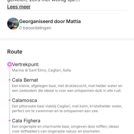
Lees meer
Vertrekkend vanuit Marina Sant'Elmo vaart u langs
de kust en ontdekt u de meest pittoreske baaien, te
Georganiseerd door Mattia
midden van turquoise water en adembenemende
0 beoordelingen
uitzichten. De tour omvat verschillende zwemstops,
ideaal om te zwemmen, te ontspannen en te
snorkelen in ongerepte natuur.
Route
Aan boord kunt u genieten van momenten van pure
Vertrekpunt:
Marina di Sant'Elmo, Cagliari, Italia
ontspanning met frisdranken, een fles wijn en snacks
inbegrepen.
Cala Bernat
Een kleine, afgelegen baai, niet drukbezocht, met helder water en
een zeebodem die ideaal is voor een ontspannen duik in alle rust.
Op verzoek kan er ook een lunch aan boord worden
verzorgd, voor een nog completere ervaring.
Calamosca
Een pittoreske baai vlakbij Cagliari, met kalm, kristalhelder water,
perfect om te zwemmen en te ontspannen aan zee.
Huisdieren zijn welkom aan boord, dus u kunt deze
Cala Fighera
ervaring delen met uw trouwe viervoeter.
Een ongerepte en charmante baai, omgeven door kliffen, ideaal
voor liefhebbers van ongerepte natuur en snorkelen.