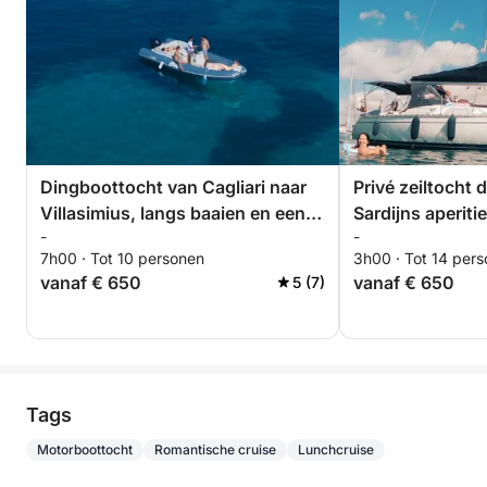
Dingboottocht van Cagliari naar
Privé zeiltocht 
Villasimius, langs baaien en een
Sardijns aperitie
-
-
kristalheldere zee.
7h00 · Tot 10 personen
3h00 · Tot 14 per
vanaf € 650
vanaf € 650
5 (7)
Tags
Motorboottocht
Romantische cruise
Lunchcruise