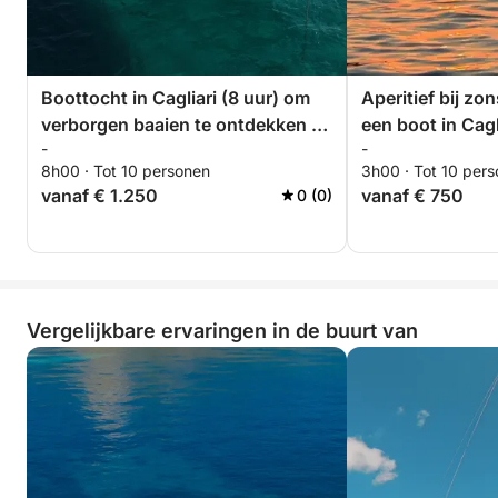
Boottocht in Cagliari (8 uur) om
Aperitief bij z
verborgen baaien te ontdekken en
een boot in Cagli
-
-
te ontspannen op zee. Tour op
Baaien, ontspan
8h00 · Tot 10 personen
3h00 · Tot 10 per
maat.
vanaf € 1.250
vanaf € 750
0 (0)
Vergelijkbare ervaringen in de buurt van