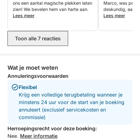
die grotere schepen simpelweg niet kunnen
ons een aantal magische plekken laten
Marco, was perfe
bereiken. Dit is geen rigide tour: het is uw eigen
zien! We bevelen hem van harte aan.
deskundig, aardig,
Lees meer
te stoppen. Een e
Lees meer
privéfeest op zee, aangepast aan uw tijd, uw stijl en
probleemoplosser, 
uw groep.
vergeten aperitie
met al waren we e
Toon alle 7 reacties
Wat je moet weten
Annuleringsvoorwaarden
Flexibel
Krijg een volledige terugbetaling wanneer je
minstens 24 uur voor de start van je boeking
annuleert (exclusief servicekosten en
commissie)
Herroepingsrecht voor deze boeking:
Nee.
Meer informatie