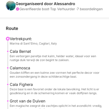
jubilea of zelfs verrassende huwelijksaanzoeken.
Georganiseerd door Alessandro
Deze ervaring biedt een volle dag zon, zee en
Geverifieerde boot
·
Top Verhuurder ·
7 beoordelingen
feestelijkheden in de mooiste hoekjes van de
zuidelijke kust van Sardinië.
Route
We vertrekken vanuit Marina di Sant'Elmo voor een
exclusieve zeiltocht langs de zuidoostkust van
Vertrekpunt:
Marina di Sant'Elmo, Cagliari, Italy
Sardinië, waarbij u zelf het tempo bepaalt. Na langs
de kliffen van de Sella del Diavolo te zijn gevaren,
Cala Bernat
vervolgen we onze weg naar steeds ruiger en
Een verborgen pareltje met kalm, helder water, ideaal voor een
rustige duik terwijl de zon begint te zakken.
ongerepter landschap.
Calamosca
Gouden kliffen en een kalme zee vormen het perfecte decor voor
U vaart tussen verborgen baaien en kristalhelder
een zonsondergang in deze schilderachtige baai.
water door en stopt onderweg naar Villasimius om te
Cala Fighera
zwemmen en te ontspannen op unieke locaties,
Deze baai is een favoriet onder de lokale bevolking. Het licht is er
waaronder spectaculaire stranden zoals Mari Pintau
goudkleurig en in de schemering komen er vaak dolfijnen langs.
en andere baaien die alleen over zee bereikbaar zijn.
Grot van de Duiven
Een magische zeegrot die zachtjes oplicht in het avondlicht: vredig,
Tijdens de excursie heeft u volop tijd om te genieten