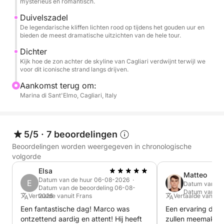
mysterieus en romantisch.
van de zee, te snorkelen en gewoon te ontspannen,
Duivelszadel
ver weg van de drukte. Aan boord kunt u
De legendarische kliffen lichten rood op tijdens het gouden uur en
ontspannen, zonnebaden of proosten terwijl u geniet
bieden de meest dramatische uitzichten van de hele tour.
van adembenemende uitzichten.
Dichter
Kijk hoe de zon achter de skyline van Cagliari verdwijnt terwijl we
voor dit iconische strand langs drijven.
Een langere en uitgebreidere ervaring, ideaal voor
wie de meest authentieke en spectaculaire kant van
Aankomst terug om:
de kust wil verkennen, helemaal tot aan Villasimius,
Marina di Sant'Elmo, Cagliari, Italy
en de zee in alle vrijheid en comfort wil beleven.
Wat deze ervaring zo bijzonder maakt, is de
5/5
·
7 beoordelingen
flexibiliteit en de mogelijkheid tot personalisatie. Wilt
Beoordelingen worden weergegeven in chronologische
u een verjaardag vieren met vrienden, naar uw
volgorde
favoriete playlist luisteren of genieten van een
Elsa
Matteo
romantische lunch voor anker? Vraag het ons gerust.
Datum van de huur 06-08-2026 ·
E
Datum van de
Datum van de beoordeling 06-08-
Onze bijboot is snel, veilig en perfect om langs de
Datum van de
Vertaalde vanuit Frans
2026
Vertaalde vanuit I
rotsachtige kust van Sardinië te varen en biedt
Een fantastische dag! Marco was
Een ervaring die 
toegang tot rustige baaien en betoverende plekjes
ontzettend aardig en attent! Hij heeft
zullen meemaken.