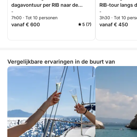
dagavontuur per RIB naar de
RIB-tour langs 
-
-
geheime baaien van het
kustlijn van Cagl
7h00 · Tot 10 personen
3h30 · Tot 10 per
Duivelszadel
vanaf € 600
vanaf € 450
5 (7)
Vergelijkbare ervaringen in de buurt van