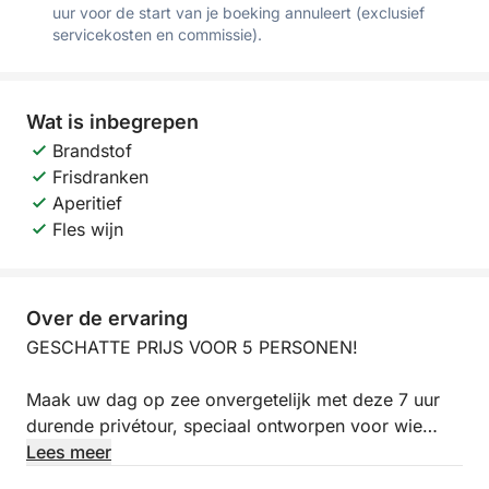
uur voor de start van je boeking annuleert (exclusief
servicekosten en commissie).
Wat is inbegrepen
Brandstof
Frisdranken
Aperitief
Fles wijn
Over de ervaring
GESCHATTE PRIJS VOOR 5 PERSONEN!
Maak uw dag op zee onvergetelijk met deze 7 uur
durende privétour, speciaal ontworpen voor wie
meer wil dan een simpele boottocht. Ideaal voor
Lees meer
romantische uitjes, huwelijksreizen, verjaardagen,