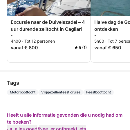
Excursie naar de Duivelszadel – 4
Halve dag de Gol
uur durende zeiltocht in Cagliari
ontdekken
-
-
4h00 · Tot 12 personen
5h00 · Tot 7 pers
vanaf € 800
vanaf € 650
5 (1)
Tags
Motorboottocht
Vrijgezellenfeest cruise
Feestboottocht
Heeft u alle informatie gevonden die u nodig had om
te boeken?
Ja, alles goed
/
Nee, er ontbreekt iets