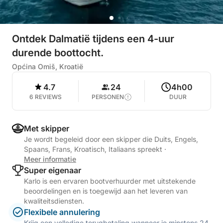
Ontdek Dalmatië tijdens een 4-uur
durende boottocht.
Općina Omiš, Kroatië
4.7
24
4h00
6 REVIEWS
PERSONEN
DUUR
Met skipper
Je wordt begeleid door een skipper die Duits, Engels,
Spaans, Frans, Kroatisch, Italiaans spreekt
·
Meer informatie
Super eigenaar
Karlo is een ervaren bootverhuurder met uitstekende
beoordelingen en is toegewijd aan het leveren van
kwaliteitsdiensten.
Flexibele annulering
Krijg een volledige terugbetaling wanneer je minstens 24