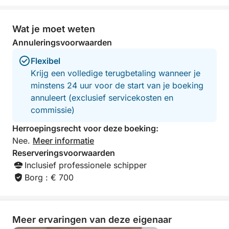
plekken om te bezoeken, zoals Pučišća op Brač,
Šolta en het beroemde strand Zlatni Rat in Bol.
Wat je moet weten
Annuleringsvoorwaarden
De Skarda biedt tal van leuke activiteiten aan boord,
waaronder een opblaasbaar platform, stand-up
Flexibel
paddleboards (SUP), kajaks en snorkeluitrusting.
Krijg een volledige terugbetaling wanneer je
Deze activiteiten zorgen ervoor dat iedereen aan
minstens 24 uur voor de start van je boeking
boord een fantastische tijd beleeft.
annuleert (exclusief servicekosten en
commissie)
Een van onze meest onvergetelijke ervaringen was
Herroepingsrecht voor deze boeking:
toen dolfijnen zich bij ons voegden tijdens een
Nee.
Meer informatie
zonsondergangcruise in de buurt van het eiland
Reserveringsvoorwaarden
Šolta – werkelijk magisch!
Inclusief professionele schipper
Borg : € 700
Ga met ons mee op de Skarda voor een
onvergetelijk avontuur en creëer prachtige
herinneringen!
Meer ervaringen van deze eigenaar