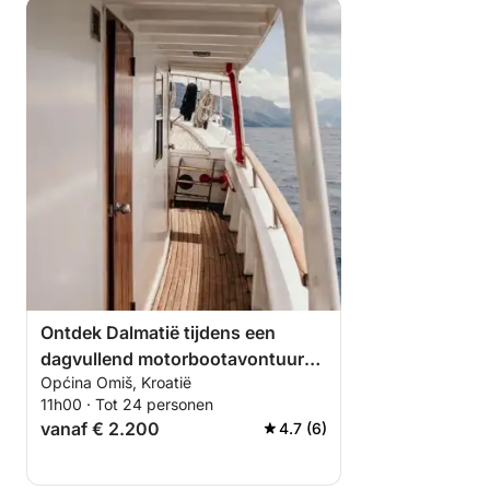
Ontdek Dalmatië tijdens een
dagvullend motorbootavontuur
Općina Omiš, Kroatië
inclusief lunch.
11h00 · Tot 24 personen
vanaf € 2.200
4.7 (6)