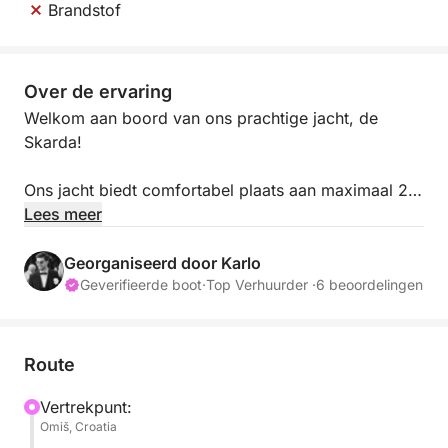
Brandstof
Over de ervaring
Welkom aan boord van ons prachtige jacht, de
Skarda!
Ons jacht biedt comfortabel plaats aan maximaal 24
gasten in 12 hutten, waardoor het de perfecte keuze
Lees meer
is voor gezinnen, vriendengroepen,
vrijgezellenfeesten, verjaardagsfeesten,
Georganiseerd door Karlo
teambuildingactiviteiten, zakenreizen en privé-
Geverifieerde boot
·
Top Verhuurder ·
6 beoordelingen
evenementen op zee. Elke hut heeft een eigen
badkamer, airconditioning en schone handdoeken en
beddengoed voor elke gast.
Route
Uw veiligheid en comfort staan bij ons voorop. De
Vertrekpunt:
Omiš, Croatia
Skarda is uitgerust met moderne navigatiesystemen,