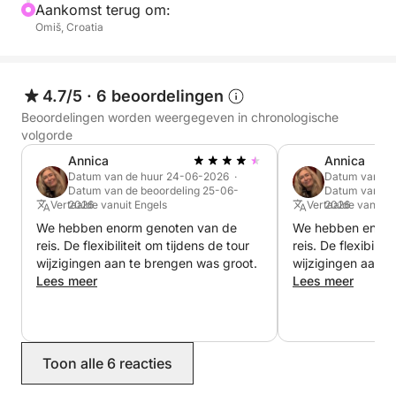
reddingsvesten, brandblussers, noodsignalen, een
Aankomst terug om:
EHBO-kit en een betrouwbaar reddingsvlot. We
Omiš, Croatia
controleren en onderhouden alle veiligheidsuitrusting
regelmatig om uw gemoedsrust tijdens elke reis te
garanderen.
4.7/5
·
6 beoordelingen
Beoordelingen worden weergegeven in chronologische
Ons familiebedrijf is in 1999 opgericht, gedreven
volgorde
door onze passie voor de zee en het bieden van
Annica
Annica
onvergetelijke ervaringen. De Skarda wordt geleverd
Datum van de huur 24-06-2026 ·
Datum van de
Datum van de beoordeling 25-06-
Datum van de 
met een professionele bemanning, inclusief een
Vertaalde vanuit Engels
2026
Vertaalde vanuit 
2026
ervaren kapitein, chef-kok en ober, om aan al uw
We hebben enorm genoten van de
We hebben enorm
wensen te voldoen tijdens de reis.
reis. De flexibiliteit om tijdens de tour
reis. De flexibilit
wijzigingen aan te brengen was groot.
wijzigingen aan t
We zijn gevestigd in de buurt van Split, Kroatië,
Lees meer
Lees meer
maar we kunnen u ook ophalen in andere havens
zoals Zadar, Šibenik en meer. De omgeving van
onze haven is prachtig en biedt heerlijke lokale
Toon alle 6 reacties
restaurants zoals "Restoran Kod Mije" in Omiš en
"Konoba Korta" in Split. Er zijn ook fantastische