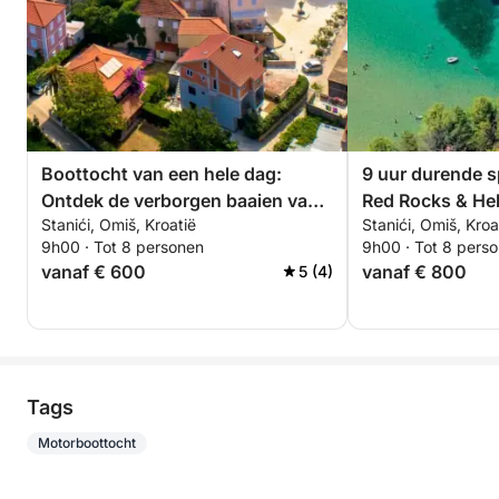
Boottocht van een hele dag:
9 uur durende 
Ontdek de verborgen baaien van
Red Rocks & Hel
Stanići, Omiš, Kroatië
Stanići, Omiš, Kroa
Brač
9h00 · Tot 8 personen
9h00 · Tot 8 pers
vanaf € 600
vanaf € 800
5 (4)
Tags
Motorboottocht