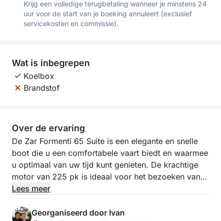
Krijg een volledige terugbetaling wanneer je minstens 24
uur voor de start van je boeking annuleert (exclusief
servicekosten en commissie).
Wat is inbegrepen
Koelbox
Brandstof
Over de ervaring
De Zar Formenti 65 Suite is een elegante en snelle
boot die u een comfortabele vaart biedt en waarmee
u optimaal van uw tijd kunt genieten. De krachtige
motor van 225 pk is ideaal voor het bezoeken van
afgelegen plekken, het verkennen van verborgen
Lees meer
baaien en alle eilanden die u zich maar kunt
voorstellen. De Zar Formenti 65 Suite biedt plaats
Georganiseerd door Ivan