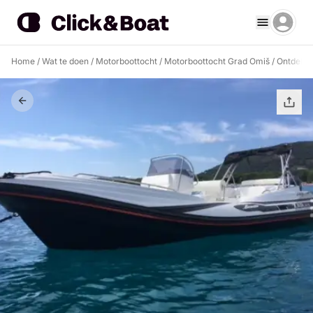
Home
/
Wat te doen
/
Motorboottocht
/
Motorboottocht Grad Omiš
/
Ontdek O