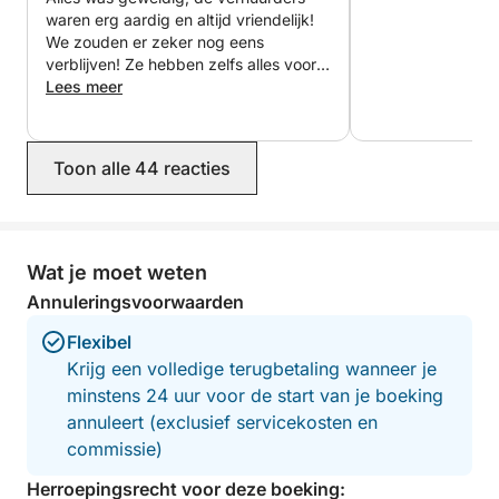
Als je vragen hebt, kun je contact met me opnemen
waren erg aardig en altijd vriendelijk!
via het Click & Boat-platform voor meer informatie.
We zouden er zeker nog eens
verblijven! Ze hebben zelfs alles voor
ons aangepast zonder problemen of
Lees meer
Tot ziens!
extra kosten, ondanks dat we de
verkeerde data hadden geboekt!
Toon alle 44 reacties
Wat je moet weten
Annuleringsvoorwaarden
Flexibel
Krijg een volledige terugbetaling wanneer je
minstens 24 uur voor de start van je boeking
annuleert (exclusief servicekosten en
commissie)
Herroepingsrecht voor deze boeking: