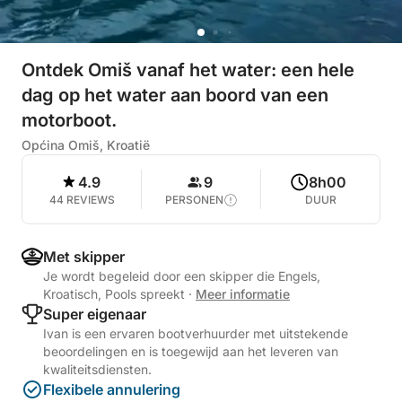
Ontdek Omiš vanaf het water: een hele
dag op het water aan boord van een
motorboot.
Općina Omiš, Kroatië
4.9
9
8h00
44 REVIEWS
PERSONEN
DUUR
Met skipper
Je wordt begeleid door een skipper die Engels,
Kroatisch, Pools spreekt
·
Meer informatie
Super eigenaar
Ivan is een ervaren bootverhuurder met uitstekende
beoordelingen en is toegewijd aan het leveren van
kwaliteitsdiensten.
Flexibele annulering