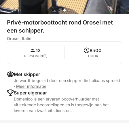
Privé-motorboottocht rond Orosei met
een schipper.
Orosei, Italië
12
8h00
PERSONEN
DUUR
Met skipper
Je wordt begeleid door een skipper die Italiaans spreekt
·
Meer informatie
Super eigenaar
Domenico is een ervaren bootverhuurder met
uitstekende beoordelingen en is toegewijd aan het
leveren van kwaliteitsdiensten.