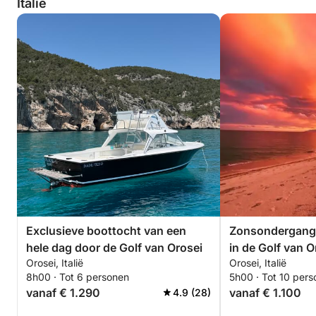
Italië
Exclusieve boottocht van een
Zonsondergang 
hele dag door de Golf van Orosei
in de Golf van Or
Orosei, Italië
Orosei, Italië
aan boord en b
8h00 · Tot 6 personen
5h00 · Tot 10 per
zonsondergang 
vanaf € 1.290
vanaf € 1.100
4.9 (28)