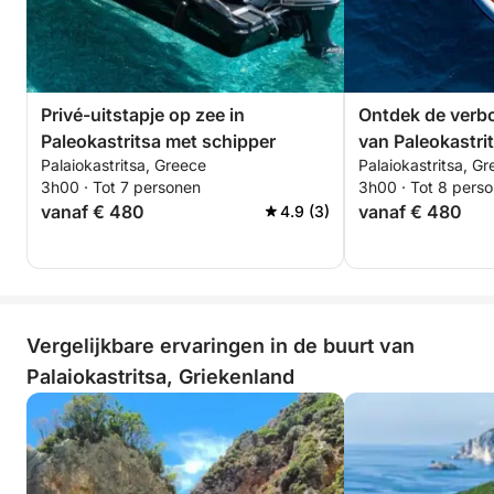
Privé-uitstapje op zee in
Ontdek de verbo
Paleokastritsa met schipper
van Paleokastrit
Palaiokastritsa, Greece
Palaiokastritsa, G
privéboottocht.
3h00 · Tot 7 personen
3h00 · Tot 8 pers
vanaf € 480
vanaf € 480
4.9 (3)
Vergelijkbare ervaringen in de buurt van
Palaiokastritsa, Griekenland