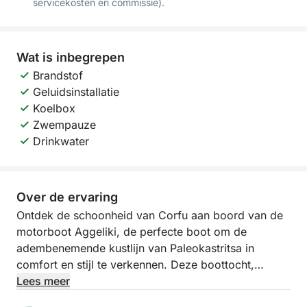
servicekosten en commissie).
Wat is inbegrepen
Brandstof
Geluidsinstallatie
Koelbox
Zwempauze
Drinkwater
Over de ervaring
Ontdek de schoonheid van Corfu aan boord van de
motorboot Aggeliki, de perfecte boot om de
adembenemende kustlijn van Paleokastritsa in
comfort en stijl te verkennen. Deze boottocht,
inclusief schipper, is ideaal voor iedereen die wil
Lees meer
ontspannen en genieten van het kristalheldere water