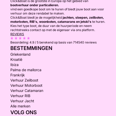
Click&Boat is de grootste in Europa op het gebied van
bootverhuur onder particulieren.
vind een goedkope boot om te huren of biedt jouw boot aan voor
verhuur om deze rendabel te maken.
Click&Boat biedt je de mogelijkheid
jachten, sloepen, zeilboten,
motorboten, RIB's, woonboten, catamarans en jetski's
te huren.
Kies het type boot, de duur van de huurperiode en neem
rechtstreeks contact op met de eigenaar via ons platform.
REVIEWS
Beoordeling:
4.9 / 5
berekend op basis van 714540 reviews
BESTEMMINGEN
Griekenland
Kroatië
Ibiza
Palma de mallorca
Frankrijk
Verhuur Zeilboot
Verhuur Motorboot
Verhuur Catamaran
Verhuur RIB
Verhuur Jacht
Alle merken
VOLG ONS