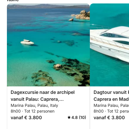
Dagexcursie naar de archipel
Dagtour vanuit 
vanuit Palau: Caprera,
Caprera en Mad
Marina Palau, Palau, Italy
Marina Palau, Palau
Maddalena, Spargi en Budelli
8h00 · Tot 12 personen
8h00 · Tot 12 per
vanaf € 3.800
vanaf € 3.800
4.8 (10)