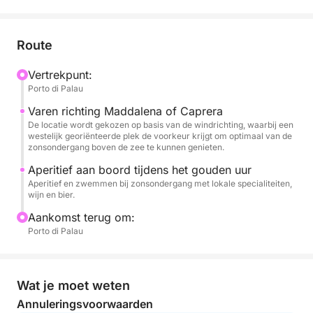
de zee kalm en helder wordt. Het is het perfecte
moment om te ontspannen, onvergetelijke foto's te
maken of te genieten van een laatste duik in het
Route
rustige water.
Vertrekpunt:
Porto di Palau
Een aperitief aan boord begeleidt het gouden uur en
transformeert de tocht in een exclusieve en
Varen richting Maddalena of Caprera
romantische ervaring. Ideaal voor stellen, kleine
De locatie wordt gekozen op basis van de windrichting, waarbij een
westelijk georiënteerde plek de voorkeur krijgt om optimaal van de
groepen of om een speciale gelegenheid te vieren,
zonsondergang boven de zee te kunnen genieten.
is deze tour de perfecte combinatie van natuur en
Aperitief aan boord tijdens het gouden uur
sfeer.
Aperitief en zwemmen bij zonsondergang met lokale specialiteiten,
wijn en bier.
Een unieke manier om de dag af te sluiten in het hart
Aankomst terug om:
van de Costa Smeralda.
Porto di Palau
Wat je moet weten
Annuleringsvoorwaarden