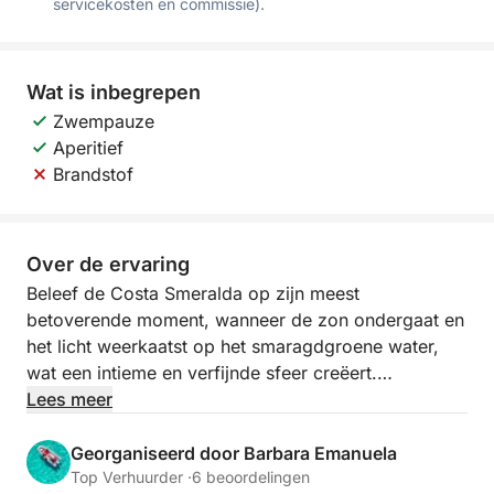
servicekosten en commissie).
Wat is inbegrepen
Zwempauze
Aperitief
Brandstof
Over de ervaring
Beleef de Costa Smeralda op zijn meest
betoverende moment, wanneer de zon ondergaat en
het licht weerkaatst op het smaragdgroene water,
wat een intieme en verfijnde sfeer creëert.
Lees meer
Een zeiltocht bij zonsondergang biedt spectaculaire
uitzichten op de mooiste eilanden van de archipel.
Georganiseerd door Barbara Emanuela
De granieten rotsen kleuren goud en oranje, terwijl
Top Verhuurder ·
6 beoordelingen