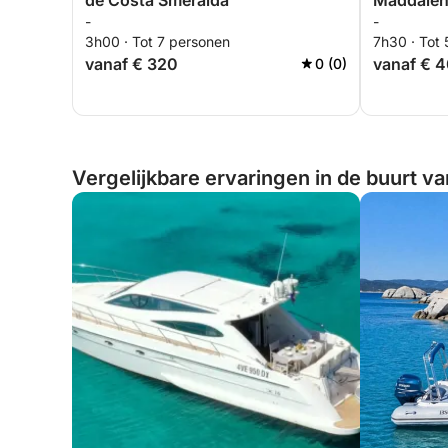
de Costa Smeralda
Maddalena
-
-
3h00 · Tot 7 personen
7h30 · Tot
vanaf € 320
vanaf € 
0 (0)
Vergelijkbare ervaringen in de buurt van