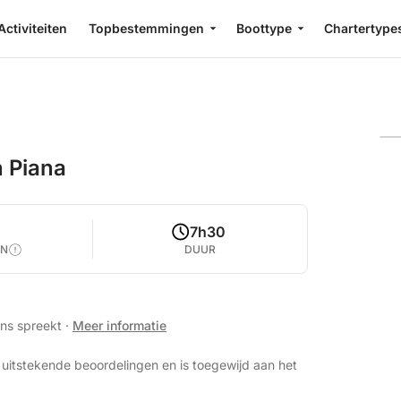
Activiteiten
Topbestemmingen
Boottype
Chartertype
n Piana
7h30
EN
DUUR
ans spreekt
·
Meer informatie
uitstekende beoordelingen en is toegewijd aan het