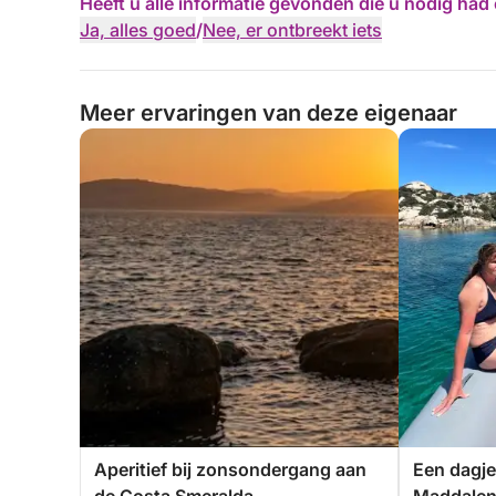
Heeft u alle informatie gevonden die u nodig ha
Ja, alles goed
/
Nee, er ontbreekt iets
Meer ervaringen van deze eigenaar
Aperitief bij zonsondergang aan
Een dagje