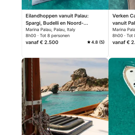
Eilandhoppen vanuit Palau:
Verken C
Spargi, Budelli en Noord-
vanuit Pa
Marina Palau, Palau, Italy
Marina Pala
Maddalena
8h00 · Tot 8 personen
8h00 · Tot
vanaf € 2.500
vanaf € 
4.8 (5)