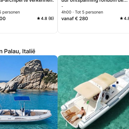
-archipel te verkennen.
uur ontspanning rondom de
-
archipel.
 5 personen
4h00 · Tot 5 personen
400
vanaf € 280
4.8 (6)
4.
 Palau, Italië