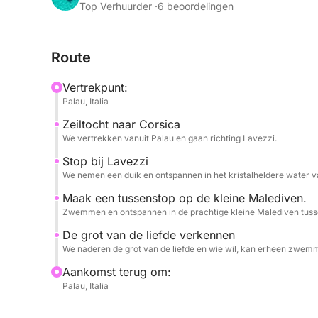
Top Verhuurder ·
6 beoordelingen
Een dynamische maar ontspannende ervaring, per
rustige manier wil beleven.
Route
Vertrekpunt:
Palau, Italia
Zeiltocht naar Corsica
We vertrekken vanuit Palau en gaan richting Lavezzi.
Stop bij Lavezzi
We nemen een duik en ontspannen in het kristalheldere water v
Maak een tussenstop op de kleine Malediven.
Zwemmen en ontspannen in de prachtige kleine Malediven tussen
De grot van de liefde verkennen
We naderen de grot van de liefde en wie wil, kan erheen zwem
Aankomst terug om:
Palau, Italia