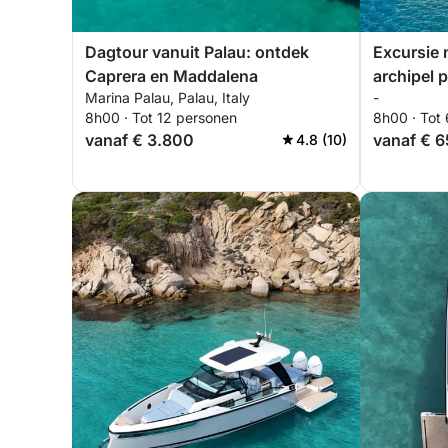
Dagtour vanuit Palau: ontdek
Excursie 
Caprera en Maddalena
archipel 
Marina Palau, Palau, Italy
-
met bestu
8h00 · Tot 12 personen
8h00 · Tot
vanaf € 3.800
vanaf € 
4.8 (10)