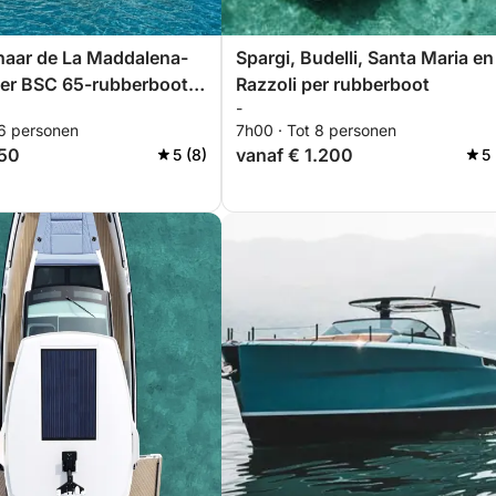
naar de La Maddalena-
Spargi, Budelli, Santa Maria en
per BSC 65-rubberboot,
Razzoli per rubberboot
-
urder (hele dag, 8 uur)
 6 personen
7h00 · Tot 8 personen
650
vanaf € 1.200
5 (8)
5