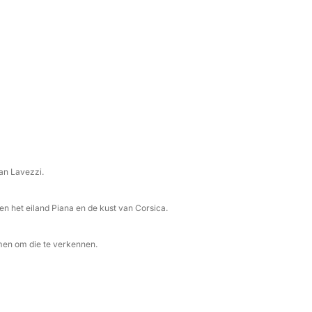
fect voor wie de zee op een authentieke en
an Lavezzi.
 het eiland Piana en de kust van Corsica.
men om die te verkennen.