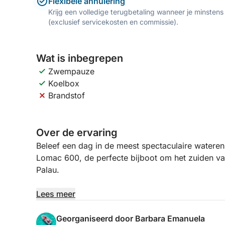
Flexibele annulering
Krijg een volledige terugbetaling wanneer je minstens
(exclusief servicekosten en commissie).
Wat is inbegrepen
Zwempauze
Koelbox
Brandstof
Over de ervaring
Beleef een dag in de meest spectaculaire watere
Lomac 600, de perfecte bijboot om het zuiden va
Palau.
Wendbaar, stabiel en ideaal om minder toegankeli
Lees meer
dicht bij de mooiste baaien van Lavezzi en Isola P
zeebodem creëren een unieke omgeving om te zw
Georganiseerd door Barbara Emanuela