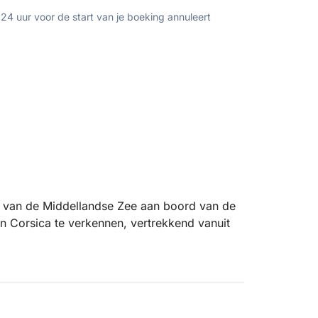
 24 uur voor de start van je boeking annuleert
n van de Middellandse Zee aan boord van de
n Corsica te verkennen, vertrekkend vanuit
jke baaien te bereiken, brengt deze boot u
iana. Het kristalheldere water en de turquoise
emmen, snorkelen en te ontspannen.