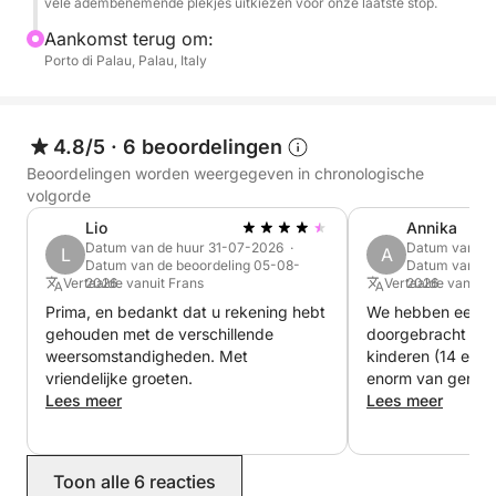
vele adembenemende plekjes uitkiezen voor onze laatste stop.
zon, omringd door een ongerept natuurlandschap.
Aankomst terug om:
De snelheid en wendbaarheid van de BWA 550
Porto di Palau, Palau, Italy
bijboot zorgen ervoor dat je gemakkelijk elk
verborgen plekje bereikt, waardoor je trip meer
wordt dan zomaar een rondvaart; het is een echt
4.8/5
·
6 beoordelingen
persoonlijk avontuur om enkele van de mooiste
Beoordelingen worden weergegeven in chronologische
stranden van de Middellandse Zee te ontdekken.
volgorde
Lio
Annika
De bijboot is uitgerust met alle benodigde
Datum van de huur 31-07-2026 ·
Datum van de
L
A
veiligheidsmiddelen en heeft een zonnescherm.
Datum van de beoordeling 05-08-
Datum van de 
Perfect voor een trip naar de droomplekken in het
Vertaalde vanuit Frans
2026
Vertaalde vanuit 
2026
noorden van Gallura!
Prima, en bedankt dat u rekening hebt
We hebben een d
gehouden met de verschillende
doorgebracht met
weersomstandigheden. Met
kinderen (14 en 1
De bijboot is niet erg groot, dus voor optimaal
vriendelijke groeten.
enorm van genote
comfort is het aan te raden om te boeken voor
Lees meer
omgeving met sno
Lees meer
maximaal 4 volwassenen, of bijvoorbeeld 2
stranden en de mo
volwassenen en 3 kinderen.
zwemmen in krist
vrouwelijke schip
Toon alle 6 reacties
zeer bekwaam. Ee