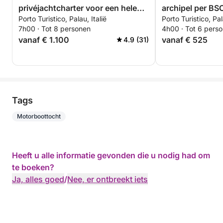
privéjachtcharter voor een hele
archipel per BS
Porto Turistico, Palau, Italië
Porto Turistico, Pal
dag vanuit Palau
met bestuurder 
7h00 · Tot 8 personen
4h00 · Tot 6 pers
vanaf € 1.100
vanaf € 525
4.9 (31)
Tags
Motorboottocht
Heeft u alle informatie gevonden die u nodig had om
te boeken?
Ja, alles goed
/
Nee, er ontbreekt iets