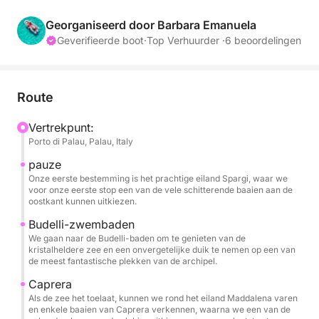
wendbare en manoeuvreerbare RIB is perfect voor
het navigeren langs de mooiste eilanden en baaien
Georganiseerd door Barbara Emanuela
en biedt een intieme en onvergetelijke ervaring.
Geverifieerde boot
·
Top Verhuurder ·
6 beoordelingen
Onze route voert u door het kristalheldere water
rond de belangrijkste eilanden. Uw eerste stop zou
Route
het eiland Spargi kunnen zijn, met zijn fijne
zandstranden zoals Cala Corsara en Cala Soraya,
Vertrekpunt:
Porto di Palau, Palau, Italy
waar u een duik kunt nemen in een zee met
schitterende Caribische tinten. Vervolgens kunt u
pauze
naar de natuurlijke poelen tussen de eilanden Budelli
Onze eerste bestemming is het prachtige eiland Spargi, waar we
voor onze eerste stop een van de vele schitterende baaien aan de
en Santa Maria varen, een turquoise watermassa die
oostkant kunnen uitkiezen.
wereldwijd bekend staat om zijn adembenemende
Budelli-zwembaden
schoonheid. Hoewel aan land gaan niet is
We gaan naar de Budelli-baden om te genieten van de
toegestaan, kunt u het beroemde roze strand van
kristalheldere zee en een onvergetelijke duik te nemen op een van
de meest fantastische plekken van de archipel.
Budelli bewonderen terwijl u erlangs vaart.
Caprera
Gedurende de dag heb je volop tijd om te
Als de zee het toelaat, kunnen we rond het eiland Maddalena varen
en enkele baaien van Caprera verkennen, waarna we een van de
zwemmen, snorkelen of gewoon te ontspannen in de