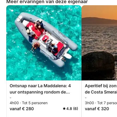
Meer ervaringen van deze eigenaar
Ontsnap naar La Maddalena: 4
Aperitief bij z
uur ontspanning rondom de
de Costa Smera
-
-
archipel.
4h00 · Tot 5 personen
3h00 · Tot 7 pers
vanaf € 280
vanaf € 320
4.8 (6)