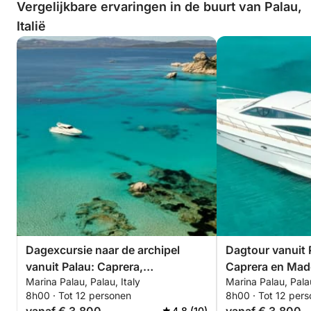
Vergelijkbare ervaringen in de buurt van Palau,
Italië
Dagexcursie naar de archipel
Dagtour vanuit 
vanuit Palau: Caprera,
Caprera en Mad
Marina Palau, Palau, Italy
Marina Palau, Palau
Maddalena, Spargi en Budelli
8h00 · Tot 12 personen
8h00 · Tot 12 per
4.8 (10)