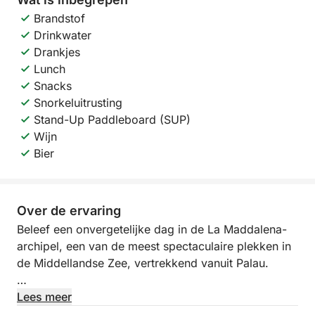
Brandstof
Drinkwater
Drankjes
Lunch
Snacks
Snorkeluitrusting
Stand-Up Paddleboard (SUP)
Wijn
Bier
Over de ervaring
Beleef een onvergetelijke dag in de La Maddalena-
archipel, een van de meest spectaculaire plekken in
de Middellandse Zee, vertrekkend vanuit Palau.
U vaart tussen eilanden en baaien met kristalhelder
Lees meer
water, een transparante zeebodem en unieke