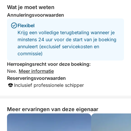
het is de ideale manier om het meest authentieke
Wat je moet weten
Sardinië te ontdekken en te genieten van een dag
Annuleringsvoorwaarden
midden in de natuur.
Flexibel
Krijg een volledige terugbetaling wanneer je
minstens 24 uur voor de start van je boeking
annuleert (exclusief servicekosten en
commissie)
Herroepingsrecht voor deze boeking:
Nee.
Meer informatie
Reserveringsvoorwaarden
Inclusief professionele schipper
Meer ervaringen van deze eigenaar