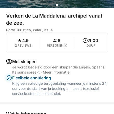
Verken de La Maddalena-archipel vanaf
de zee.
Porto Turistico, Palau, Italië
4.9
8
7h00
2 REVIEWS
PERSONEN
DUUR
Met skipper
Je wordt begeleid door een skipper die Engels, Spaans,
Italiaans spreekt
·
Meer informatie
Flexibele annulering
Krijg een volledige terugbetaling wanneer je minstens 24
uur voor de start van je boeking annuleert (exclusief
servicekosten en commissie).
Wat is inbegrepen