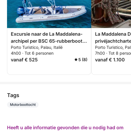
Excursie naar de La Maddalena-
La Maddalena D
archipel per BSC 65-rubberboot,
privéjachtcharte
Porto Turistico, Palau, Italië
Porto Turistico, Pal
met bestuurder (halve dag, 4 uur)
dag vanuit Pala
4h00 · Tot 6 personen
7h00 · Tot 8 pers
vanaf € 525
vanaf € 1.100
5 (8)
Tags
Motorboottocht
Heeft u alle informatie gevonden die u nodig had om