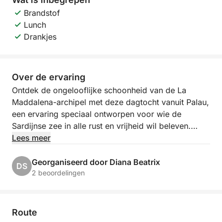
Brandstof
Lunch
Drankjes
Over de ervaring
Ontdek de ongelooflijke schoonheid van de La
Maddalena-archipel met deze dagtocht vanuit Palau,
een ervaring speciaal ontworpen voor wie de
Sardijnse zee in alle rust en vrijheid wil beleven.
Lees meer
U vaart langs enkele van de meest spectaculaire
eilanden in de Middellandse Zee, omgeven door
Georganiseerd door Diana Beatrix
DS
turquoise wateren, witte stranden en unieke
2 beoordelingen
natuurlandschappen. Gedurende de dag maakt u 2
of 3 stops in de meest pittoreske baaien van de
archipel. De kapitein kiest de locaties op basis van
Route
de weers- en zeeomstandigheden om maximaal