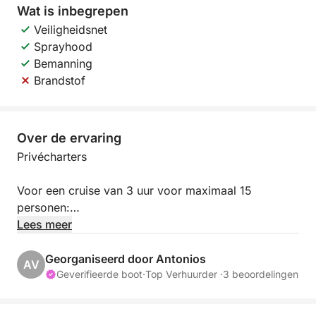
Wat is inbegrepen
Veiligheidsnet
Sprayhood
Bemanning
Brandstof
Over de ervaring
Privécharters
Voor een cruise van 3 uur voor maximaal 15
personen:
Lees meer
**Boothuur €750
Inclusief lunch: €10 extra per persoon
Georganiseerd door Antonios
AV
Voor onbeperkt lokale drankjes: €10 extra per
Geverifieerde boot
·
Top Verhuurder ·
3 beoordelingen
persoon.