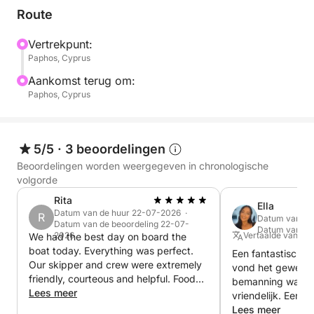
Menu:
Route
– Barbecuekip, gepofte aardappelen, rijst met
groenten, macaroni, salade, seizoensfruit.
Vertrekpunt:
Paphos, Cyprus
________________________________________
Aankomst terug om:
Paphos, Cyprus
Voor een cruise van 4 uur voor maximaal 15
personen:
5/5
·
3 beoordelingen
**Boothuur €1000
Beoordelingen worden weergegeven in chronologische
Inclusief lunch: €10 extra per persoon
volgorde
Voor onbeperkt lokale drankjes: €12 extra per
Rita
Ella
persoon.
Datum van de huur 22-07-2026 ·
R
Datum van de
Datum van de beoordeling 22-07-
Datum van de
2026
Vertaalde vanuit 
We had the best day on board the
Menu:
boat today. Everything was perfect.
Een fantastische 
Our skipper and crew were extremely
vond het geweldig
– Barbecuekip, gepofte aardappelen, rijst met
friendly, courteous and helpful. Food
bemanning waren 
and drinks were excellent. Couldn’t
Lees meer
groenten, macaroni, salade, seizoensfruit.
vriendelijk. Een 
have asked for more. We’ll be booking
hadden een gemen
Lees meer