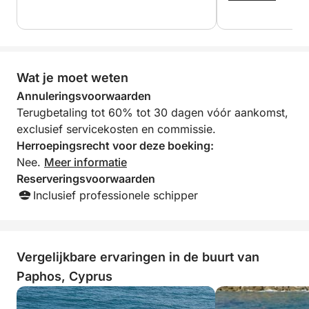
again for sure!
inclusief kindere
_______________________________________
iedereen heeft e
zullen deze boot
**Voor een cruise van 6 uur voor maximaal 15
voor toekomstige
personen:
Wat je moet weten
Annuleringsvoorwaarden
Boothuur €1500
Terugbetaling tot 60% tot 30 dagen vóór aankomst,
Inclusief lunch: €10 extra per persoon
exclusief servicekosten en commissie.
Voor onbeperkt lokale drankjes: €15 extra per
Herroepingsrecht voor deze boeking:
persoon.
Nee.
Meer informatie
Reserveringsvoorwaarden
Menu:
Inclusief professionele schipper
– Barbecuekip, gepofte aardappelen, rijst met
groenten, macaroni, salade, seizoensfruit.
Vergelijkbare ervaringen in de buurt van
Paphos, Cyprus