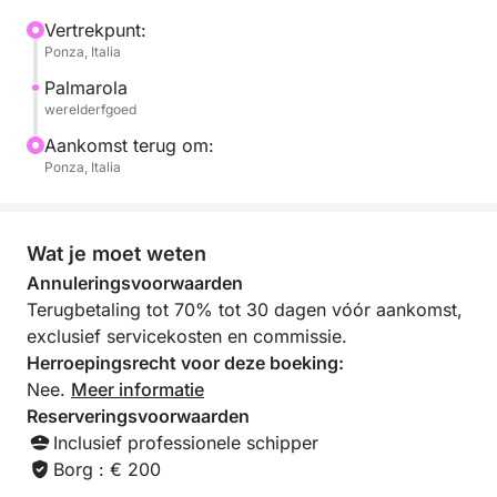
koelbox, een ladder om weer aan boord te komen
en een douche.
Vertrekpunt:
Ponza, Italia
Met deze boot kunt u genieten van een heerlijke reis
Palmarola
en heeft u een schipper tot uw beschikking.
werelderfgoed
Aankomst terug om:
Brandstof is inbegrepen in de prijs.
Ponza, Italia
Neem contact met mij op via Click&Boat voor meer
informatie.
Wat je moet weten
Annuleringsvoorwaarden
Terugbetaling tot 70% tot 30 dagen vóór aankomst,
exclusief servicekosten en commissie.
Herroepingsrecht voor deze boeking:
Nee.
Meer informatie
Reserveringsvoorwaarden
Inclusief professionele schipper
Borg : € 200