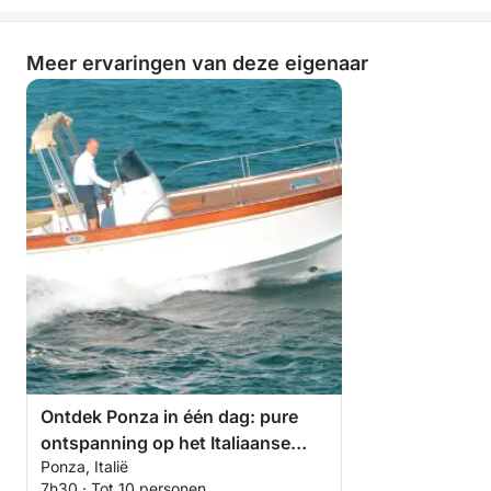
Meer ervaringen van deze eigenaar
Ontdek Ponza in één dag: pure
ontspanning op het Italiaanse
Ponza, Italië
blauw.
7h30 · Tot 10 personen