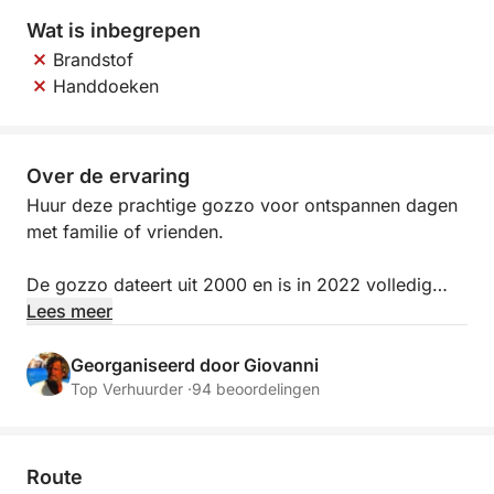
Wat is inbegrepen
Brandstof
Handdoeken
Over de ervaring
Huur deze prachtige gozzo voor ontspannen dagen
met familie of vrienden.
De gozzo dateert uit 2000 en is in 2022 volledig
gerenoveerd.
Lees meer
De gozzo beschikt over een comfortabel zonnedek
Georganiseerd door Giovanni
op de boeg met kussens, en binnen vindt u ook een
Top Verhuurder ·
94 beoordelingen
praktische achterkuip.
Onze gozzo is uitgerust met een zonnescherm,
Route