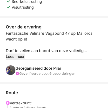
Snorkeluitrusting
Visuitrusting
Over de ervaring
Fantastische Velmare Vagabond 47 op Mallorca
wacht op u!
Durf te zeilen aan boord van deze volledig
gerestaureerde zeilboot van 14 meter, ruim 4 meter
Lees meer
breed, perfect voor een droomvakantie met familie
en vrienden. U zult genieten van alles wat deze boot
Georganiseerd door Pilar
te bieden heeft: maximaal comfort en veiligheid.
Geverifieerde boot
·
5 beoordelingen
Vaar over het kristalheldere water van Mallorca en
ontspan met familie of vrienden. Deze zeilboot
Route
beschikt over comfortabele hutten, een
ombouwbare salon en een badkamer, zodat u
Vertrekpunt:
Puerto de Pollensa, España