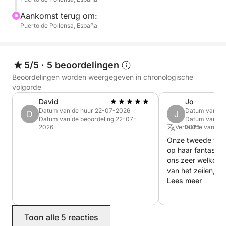
optimaal kunt genieten van uw dag op het water. De
ruime salon met een volledig uitgeruste kombuis is
Aankomst terug om:
een waar genot.
Puerto de Pollensa, España
De cockpit is perfect geïntegreerd met de rest van
de boot, ideaal om te ontspannen in de zon en om
5/5
·
5 beoordelingen
veilig te sturen. Het goed verdeelde zeiloppervlak
Beoordelingen worden weergegeven in chronologische
geeft de boot een sportief karakter.
volgorde
David
Jo
Inbegrepen in de prijs:
Datum van de huur 22-07-2026 ·
Datum van de
D
J
Datum van de beoordeling 22-07-
Datum van de 
- BTW
2026
Vertaalde vanuit 
2025
- Skipper
Onze tweede famil
- Schoonmaak
op haar fantastis
- Gratis drankjes en snacks
ons zeer welkom
van het zeilen, 
Een echte aanrad
Lees meer
We kijken ernaar uit u te verwelkomen bij Click&Boat
om uw zeilavontuur te beginnen! Neem contact met
ons op!
Toon alle 5 reacties