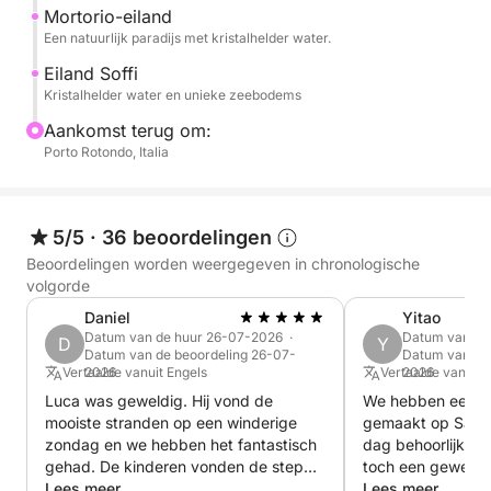
Mortorio-eiland
maximaal comfort en een onvergetelijke ervaring te
Een natuurlijk paradijs met kristalhelder water.
bieden.
Eiland Soffi
Kristalhelder water en unieke zeebodems
Perfect voor stellen, gezinnen of vriendengroepen:
de ideale manier om Sardinië vanaf het water te
Aankomst terug om:
Porto Rotondo, Italia
ontdekken.
Betaalde services: Ophalen of afzetten bij hotels of
villa's
5/5
·
36 beoordelingen
Beoordelingen worden weergegeven in chronologische
Verboden services: Dranken, lunchpakketten, eten,
volgorde
broodjes of snacks die u zelf meeneemt
Daniel
Yitao
Datum van de huur 26-07-2026 ·
Datum van de
D
Y
Datum van de beoordeling 26-07-
Datum van de 
Overige betaalde services: Vislunch aan boord (4
Vertaalde vanuit Engels
2026
Vertaalde vanuit 
2026
gangen), minimaal drie dagen voor vertrek te
Luca was geweldig. Hij vond de
We hebben een fa
bestellen, wijn, champagne
mooiste stranden op een winderige
gemaakt op Sardi
zondag en we hebben het fantastisch
dag behoorlijk ha
gehad. De kinderen vonden de step
toch een geweldig
Boek nu op Click&Boat en creëer uw perfecte dag.
geweldig.
Lees meer
ervaring. De kapi
Lees meer