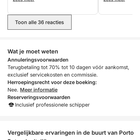
aardig en vriende
dat we ons de he
voelden. De uitzi
Toon alle 36 reacties
adembenemend, m
kustlijnen en kris
hebben echt geno
zouden hem zeke
Wat je moet weten
Annuleringsvoorwaarden
Terugbetaling tot 70% tot 10 dagen vóór aankomst,
exclusief servicekosten en commissie.
Herroepingsrecht voor deze boeking:
Nee.
Meer informatie
Reserveringsvoorwaarden
Inclusief professionele schipper
Vergelijkbare ervaringen in de buurt van Porto