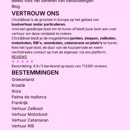
Beleid voor het beheren van beoordelingen
Blog
VERTROUW ONS
Click&Boat is de grootste in Europa op het gebied van
bootverhuur onder particulieren.
vind een goedkope boot om te huren of biedt jouw boot aan voor
verhuur om deze rendabel te maken.
Click&Boat biedt je de mogelijkheid
jachten, sloepen, zeilboten,
motorboten, RIB's, woonboten, catamarans en jetski's
te huren.
Kies het type boot, de duur van de huurperiode en neem
rechtstreeks contact op met de eigenaar via ons platform.
REVIEWS
Beoordeling:
4.9 / 5
berekend op basis van 712391 reviews
BESTEMMINGEN
Griekenland
Kroatië
Ibiza
Palma de mallorca
Frankrijk
Verhuur Zeilboot
Verhuur Motorboot
Verhuur Catamaran
Verhuur RIB