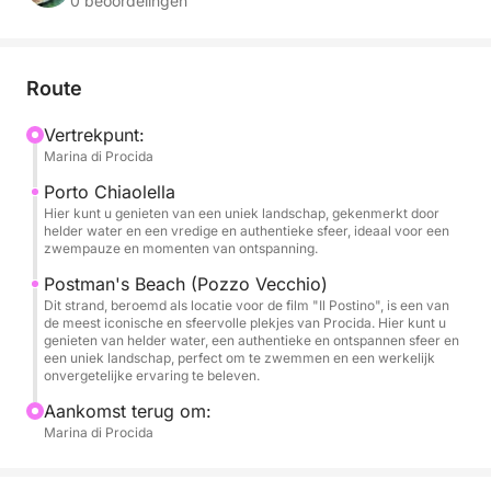
Middellandse Zee. Ophalen bij de haven van Marina
0 beoordelingen
Grande is ook mogelijk voor extra gemak.
Gedurende de dag vaart u langs de gehele kust van
Route
het eiland en verkent u verborgen baaien, iconische
stranden en kristalhelder water. Een van de meest
Vertrekpunt:
Marina di Procida
memorabele momenten is een stop in de haven van
Chiaiolella, waar u kunt zwemmen in de beroemde
Porto Chiaolella
natuurlijke zwembaden en het strand van Pozzo
Hier kunt u genieten van een uniek landschap, gekenmerkt door
helder water en een vredige en authentieke sfeer, ideaal voor een
Vecchio kunt bezoeken. U heeft alle tijd om te
zwempauze en momenten van ontspanning.
ontspannen, meerdere zwempauzes te nemen en in
Postman's Beach (Pozzo Vecchio)
alle vrijheid van de zee te genieten.
Dit strand, beroemd als locatie voor de film "Il Postino", is een van
de meest iconische en sfeervolle plekjes van Procida. Hier kunt u
genieten van helder water, een authentieke en ontspannen sfeer en
Aan boord geniet u van een lunch met drankjes,
een uniek landschap, perfect om te zwemmen en een werkelijk
voor een nog completere en authentiekere ervaring.
onvergetelijke ervaring te beleven.
Aankomst terug om:
Deze ervaring is ideaal voor wie wil genieten van
Marina di Procida
een exclusieve dag op een boot, waarbij
ontspanning, natuur en onvergetelijke momenten met