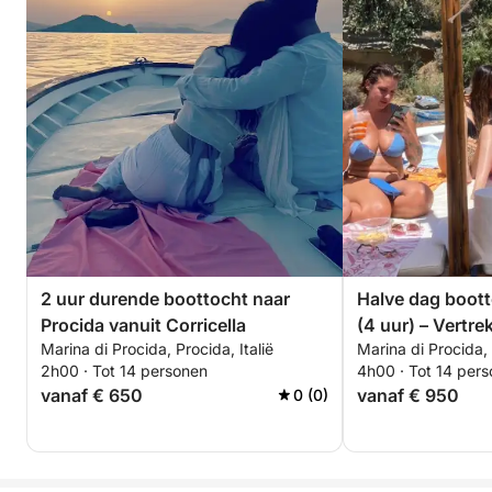
2 uur durende boottocht naar
Halve dag boott
Procida vanuit Corricella
(4 uur) – Vertre
Marina di Procida, Procida, Italië
Marina di Procida, 
Corricella/Mont
2h00 · Tot 14 personen
4h00 · Tot 14 per
Acquamorta – o
vanaf € 650
vanaf € 950
0 (0)