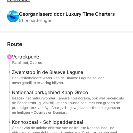
ontspant met uw gezin, vrienden ontvangt of
verborgen baaien verkent, elke tocht wordt een
Georganiseerd door Luxury Time Charters
onvergetelijke ervaring. De doordachte indeling en
51 beoordelingen
hoogwaardige voorzieningen maken het de ultieme
dagbootervaring.
Route
Vertrekpunt:
Paralimni, Cyprus
Zwemstop in de Blauwe Lagune
Het kristalheldere water van de Blauwe Lagune zal een
onvergetelijke ervaring blijven.
Nationaal parkgebied Kaap Greco
Bezoek het natuurwonder Kamara Tou Koraka, ook wel bekend als
de Zondaarsbrug. Vlakbij ligt een knusse baai met een grot en de
prachtige kerk van Ayii Anargyri – gewijd aan orthodoxe genezers
en heiligen – Cosmas en Damian.
Konnosbaai - Schildpaddenbaai
Geniet van de unieke charme van de knusse Konnos-baai, de
pittoreske zeegezichten, de stranden van Protaras en nog veel