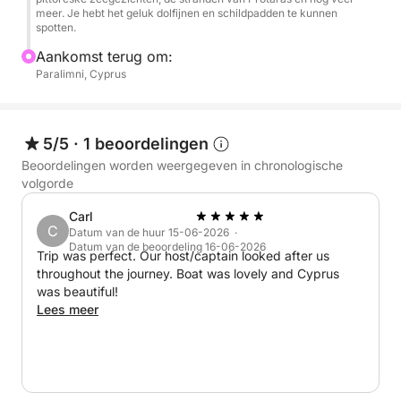
meer. Je hebt het geluk dolfijnen en schildpadden te kunnen
spotten.
Aankomst terug om:
Paralimni, Cyprus
5/5
·
1 beoordelingen
Beoordelingen worden weergegeven in chronologische
volgorde
Carl
C
Datum van de huur 15-06-2026 ·
Datum van de beoordeling 16-06-2026
Trip was perfect. Our host/captain looked after us
throughout the journey. Boat was lovely and Cyprus
was beautiful!
Lees meer