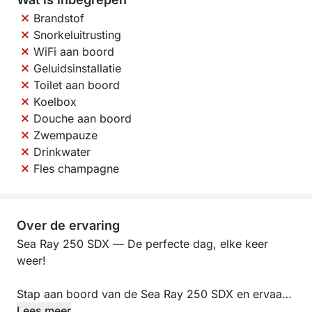
Brandstof
Snorkeluitrusting
WiFi aan boord
Geluidsinstallatie
Toilet aan boord
Koelbox
Douche aan boord
Zwempauze
Drinkwater
Fles champagne
Over de ervaring
Sea Ray 250 SDX — De perfecte dag, elke keer
weer!
Stap aan boord van de Sea Ray 250 SDX en ervaar
vrijheid, comfort en eindeloos plezier. Of u nu
Lees meer