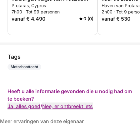
Protaras, Cyprus
Haven van Protara
vanuit de golven te ontdekken.
7h00 · Tot 99 personen
2h00 · Tot 9 pers
vanaf € 4.490
vanaf € 530
0 (0)
Tags
Motorboottocht
Heeft u alle informatie gevonden die u nodig had om
te boeken?
Ja, alles goed
/
Nee, er ontbreekt iets
Meer ervaringen van deze eigenaar