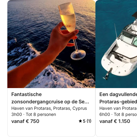
Fantastische
Een dagvullende
zonsondergangcruise op de Sea
Protaras-gebied
Haven van Protaras, Protaras, Cyprus
Haven van Protara
Ray 250 SDX
250 SDX.
3h00 · Tot 8 personen
6h00 · Tot 8 pers
vanaf € 750
vanaf € 1.150
5 (1)