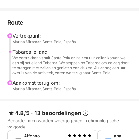
1) Het comfort van de zeilboot.
2) De attentheid en professionaliteit van de kapitein.
Route
Vertrekpunt:
3) De entertainmentmogelijkheden op het water.
Marina Miramar, Santa Pola, España
------------------------------------- Zeilboot
Tabarca-eiland
We vertrekken vanuit Santa Pola en na een uur zeilen komen we
gerenoveerd in 2023, zeer goed onderhouden, met
aan bij het eiland Tabarca. We stoppen op Tabarca om de dag door
actuele servicebeurten, uitgerust voor zeilen in Zone
te brengen met zeilen en genieten van de zee. Als er nog een uur
over is van de activiteit, varen we terug naar Santa Pola.
2.
Aankomst terug om:
-------------------------------------
Marina Miramar, Santa Pola, España
BUITEN beschikt het dek over:
- Eettafel.
4.8/5
·
13 beoordelingen
- Koelboxen/ijs (ijs niet inbegrepen).
Beoordelingen worden weergegeven in chronologische
volgorde
- Bluetown karaoke-luidspreker.
Alfonso
ana