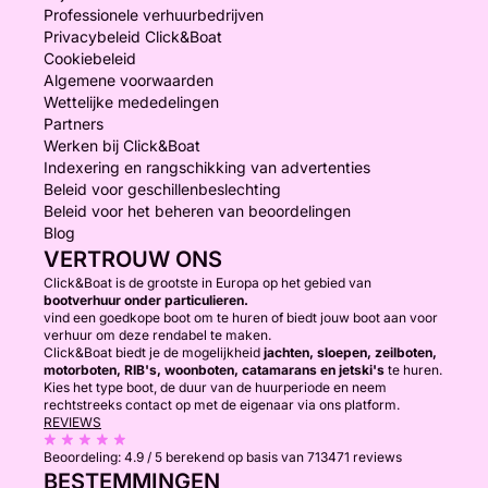
Professionele verhuurbedrijven
Privacybeleid Click&Boat
- 10:00 tot 17:00 uur / TOTALE PRIJS: €550
Cookiebeleid
-------------------------------
Algemene voorwaarden
- Halve dag (3,5 uur):
Wettelijke mededelingen
Partners
Werken bij Click&Boat
- 9:30 tot 13:00 uur / TOTALE PRIJS: €350
Indexering en rangschikking van advertenties
- 13:30 tot 17:00 uur / TOTALE PRIJS: €390
Beleid voor geschillenbeslechting
Beleid voor het beheren van beoordelingen
- 17:30 tot 21:00 uur / TOTALE PRIJS: €300
Blog
VERTROUW ONS
-------------------------------
------------------------------
Click&Boat is de grootste in Europa op het gebied van
bootverhuur onder particulieren.
NOVEMBER, DECEMBER, JANUARI EN FEBRUARI:
vind een goedkope boot om te huren of biedt jouw boot aan voor
verhuur om deze rendabel te maken.
Click&Boat biedt je de mogelijkheid
jachten, sloepen, zeilboten,
- Hele dag (6 uur)
motorboten, RIB's, woonboten, catamarans en jetski's
te huren.
Kies het type boot, de duur van de huurperiode en neem
rechtstreeks contact op met de eigenaar via ons platform.
- 10:00 tot 16:00 uur / TOTALE PRIJS: €450
REVIEWS
-------------------------------
Beoordeling:
4.9 / 5
berekend op basis van 713471 reviews
- Halve dag (3 uur):
BESTEMMINGEN