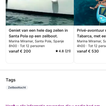
------------------------------
------------------------------
JULI EN AUGUSTUS:
- Volledige dag (8 uur)
Geniet van een hele dag zeilen in
Privé-avontuur 
- Tijdschema: 9:00 tot 17:00 uur / TOTALE PRIJS: €
Santa Pola op een zeilboot.
Tabarca, met ee
690
Marina Miramar, Santa Pola, Spanje
Marina Miramar, S
comfortabele ze
8h00 · Tot 12 personen
4h00 · Tot 12 per
-------------------------------
meter. Perfect v
vanaf € 200
vanaf € 530
4.8 (21)
- Halve dag (4 uur):
vrienden. (Halve dag) Brandstof
inbegrepen!
- Tijdschema: 9:00 tot 13:00 uur / TOTALE PRIJS: €
490
- Tijdschema: 13:30 tot 17:30 uur / TOTALE PRIJS: €
Tags
590
Zeilboottocht
- Tijdschema: 18:00 tot 22:00 uur / TOTALE PRIJS: €
450
------------------------------