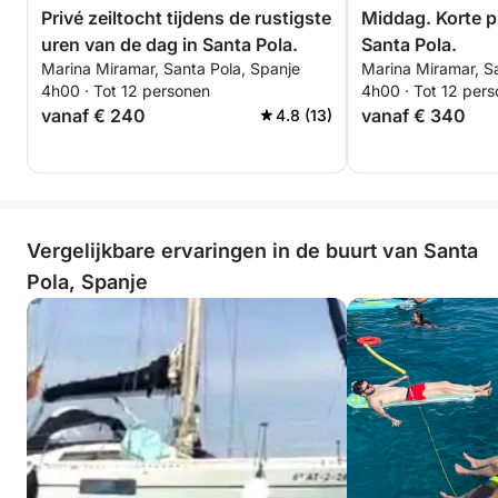
Privé zeiltocht tijdens de rustigste
Middag. Korte pr
inbegrepen).
uren van de dag in Santa Pola.
Santa Pola.
Marina Miramar, Santa Pola, Spanje
Marina Miramar, S
- Bekers, borden of wat je ook nodig hebt (wegwerp
4h00 · Tot 12 personen
4h00 · Tot 12 per
is het handigst).
vanaf € 240
vanaf € 340
4.8 (13)
-------------------------------------- Om te eten:
- Je kunt je eigen, reeds bereide eten meenemen.
Vergelijkbare ervaringen in de buurt van Santa
- U kunt eten bestellen bij een restaurant met een
Pola, Spanje
bootservice en het laten bezorgen op uw zeilboot.
- U kunt een tafel reserveren en de boot van het
restaurant kan u naar de wal brengen voor de lunch.
---------------------------------------
PRIJZEN en TIJDSCHEMA'S: