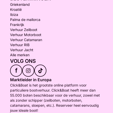
Griekenland
- 10:00 tot 13:00 uur / TOTALE PRIJS: €300
Kroatië
- 13:30 tot 16:30 uur / TOTALE PRIJS: €340
Ibiza
Palma de mallorca
Frankrijk
- 17:00 tot 20:00 uur / TOTALE PRIJS: €250
Verhuur Zeilboot
-------------------------------
Verhuur Motorboot
-------------------------------
Verhuur Catamaran
BORG:
Verhuur RIB
Voor alle activiteiten is een borg van €200 vereist,
Verhuur Jacht
Alle merken
contant te betalen aan de kapitein bij het inschepen.
VOLG ONS
Deze borg wordt aan het einde van de activiteit
f
terugbetaald.
Marktleider in Europa
Click&Boat is het grootste online platform voor
-------------------------------
particuliere bootverhuur. Click&Boat heeft meer dan
-------------------------------
55.000 boten beschikbaar voor de verhuur, zowel met
als zonder schipper (zeilboten, motorboten,
VOOR MEERDERE DAGEN, NEEM CONTACT MET
catamarans, sloepen, etc.). Reserveer heel eenvoudig
ONS OP.
jouw ideale boot!