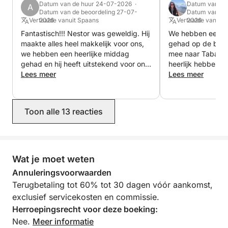
- Diverse zonnedekken. "De foto's spreken voor
Datum van de huur 24-07-2026 ·
Datum van de
A
Datum van de beoordeling 27-07-
Datum van de
zich."
Vertaalde vanuit Spaans
2026
Vertaalde vanuit
2026
Fantastisch!!! Nestor was geweldig. Hij
We hebben een fan
-------------------------------------
maakte alles heel makkelijk voor ons,
gehad op de boot
Binnen vindt u:
we hebben een heerlijke middag
mee naar Tabarca
- Een toilet.
gehad en hij heeft uitstekend voor ons
heerlijk hebben g
gezorgd. De communicatie met hem
Lees meer
gezwommen. We 
Lees meer
voorafgaand aan de reis was
zonsondergang b
- Een berging voor de bagage van de gasten.
uitstekend, net als de communicatie
Spectaculair! ? I
aan boord. Ik zou zeker weer bij hem
met Nestor van h
Toon alle 13 reacties
De rest van het interieur is privé, aangezien ik op de
boeken, een dikke 10!
zeilboot woon.
--------------------------------------
Wat je moet weten
"INBEGREPEN EXTRA'S" (watersportuitrusting):
Annuleringsvoorwaarden
Terugbetaling tot 60% tot 30 dagen vóór aankomst,
- 1 drijvend platform (alleen voor 8 uur).
exclusief servicekosten en commissie.
Herroepingsrecht voor deze boeking:
- 1 paddleboard
Nee.
Meer informatie
- 5 bodyboards