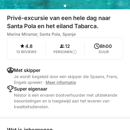
Privé-excursie van een hele dag naar
Santa Pola en het eiland Tabarca.
Marina Miramar, Santa Pola, Spanje
4.8
12
8h00
13 REVIEWS
PERSONEN
DUUR
Met skipper
Je wordt begeleid door een skipper die Spaans, Frans,
Engels spreekt
·
Meer informatie
Super eigenaar
Néstor is een ervaren bootverhuurder met uitstekende
beoordelingen en is toegewijd aan het leveren van
kwaliteitsdiensten.
Wat is inbegrepen