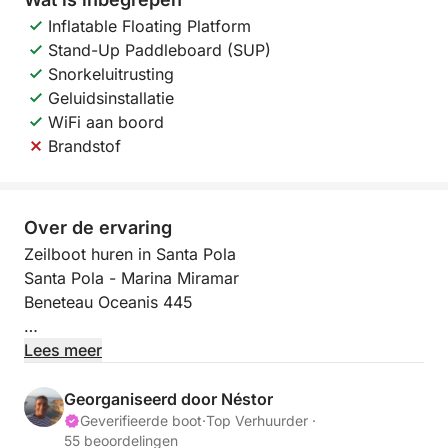
Inflatable Floating Platform
Stand-Up Paddleboard (SUP)
Snorkeluitrusting
Geluidsinstallatie
WiFi aan boord
Brandstof
Over de ervaring
Zeilboot huren in Santa Pola
Santa Pola - Marina Miramar
Beneteau Oceanis 445
MAXIMAAL AANTAL PASSAGIERS: 12
Lees meer
Wat zijn de 3 belangrijkste kenmerken die ons
Georganiseerd door Néstor
onderscheiden?
Geverifieerde boot
·
Top Verhuurder ·
55 beoordelingen